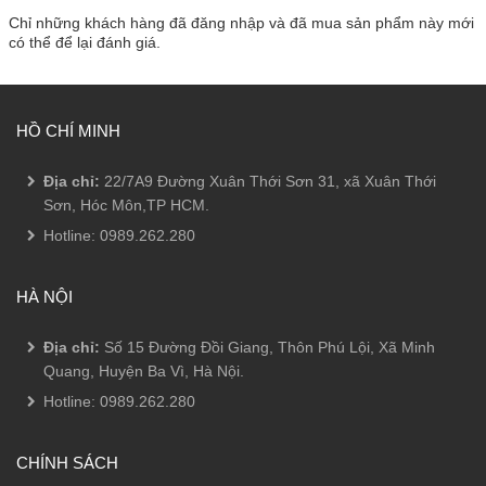
Chỉ những khách hàng đã đăng nhập và đã mua sản phẩm này mới
có thể để lại đánh giá.
HỒ CHÍ MINH
Địa chỉ:
22/7A9 Đường Xuân Thới Sơn 31, xã Xuân Thới
Sơn, Hóc Môn,TP HCM.
Hotline:
0989.262.280
HÀ NỘI
Địa chỉ:
Số 15 Đường Đồi Giang, Thôn Phú Lội, Xã Minh
Quang, Huyện Ba Vì, Hà Nội.
Hotline:
0989.262.280
CHÍNH SÁCH