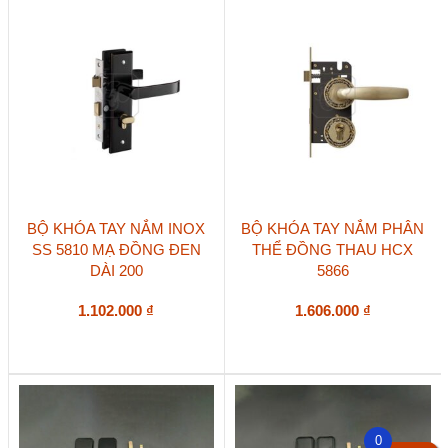
BỘ KHÓA TAY NẮM INOX
BỘ KHÓA TAY NẮM PHÂN
SS 5810 MẠ ĐỒNG ĐEN
THỂ ĐỒNG THAU HCX
DÀI 200
5866
1.102.000
₫
1.606.000
₫
0