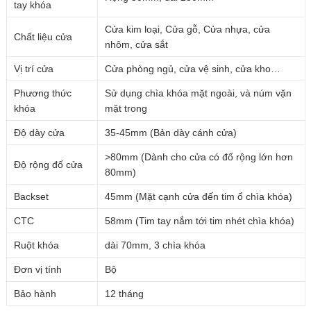
tay khóa
Cửa kim loại, Cửa gỗ, Cửa nhựa, cửa
Chất liệu cửa
nhôm, cửa sắt
Vị trí cửa
Cửa phòng ngủ, cửa vệ sinh, cửa kho…
Phương thức
Sử dụng chìa khóa mặt ngoài, và núm vặn
khóa
mặt trong
Độ dày cửa
35-45mm (Bản dày cánh cửa)
>80mm (Dành cho cửa có đố rộng lớn hơn
Độ rộng đố cửa
80mm)
Backset
45mm (Mặt cạnh cửa đến tim ổ chìa khóa)
CTC
58mm (Tim tay nắm tới tim nhét chìa khóa)
Ruột khóa
dài 70mm, 3 chìa khóa
Đơn vị tính
Bộ
Bảo hành
12 tháng