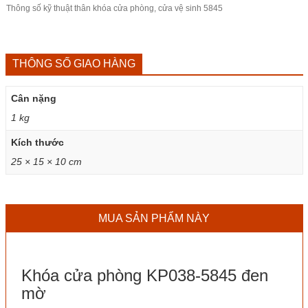
Thông số kỹ thuật thân khóa cửa phòng, cửa vệ sinh 5845
THÔNG SỐ GIAO HÀNG
Cân nặng
1 kg
Kích thước
25 × 15 × 10 cm
MUA SẢN PHẨM NÀY
Khóa cửa phòng KP038-5845 đen
mờ