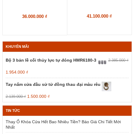
41.100.000
₫
36.000.000
₫
KHUYẾN MÃI
Bộ 3 bản lề cối thủy lực tự đóng HMR6180-3
2.385.000
₫
Giá
Giá
1.954.000
₫
gốc
hiện
là:
tại
Tay nắm cửa đầu sử tử đồng thau đại màu rêu
2.385.000 ₫.
là:
1.954.000 ₫.
Giá
Giá
1.500.000
₫
2.139.000
₫
gốc
hiện
là:
tại
TIN TỨC
2.139.000 ₫.
là:
1.500.000 ₫.
Thay Ổ Khóa Cửa Hết Bao Nhiêu Tiền? Báo Giá Chi Tiết Mới
Nhất