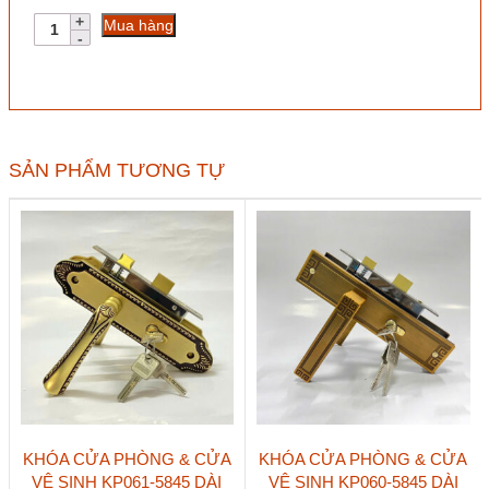
Khóa
Mua hàng
cửa
phòng
KP038-
5845
đen
mờ
số
SẢN PHẨM TƯƠNG TỰ
lượng
KHÓA CỬA PHÒNG & CỬA
KHÓA CỬA PHÒNG & CỬA
VỆ SINH KP061-5845 DÀI
VỆ SINH KP060-5845 DÀI