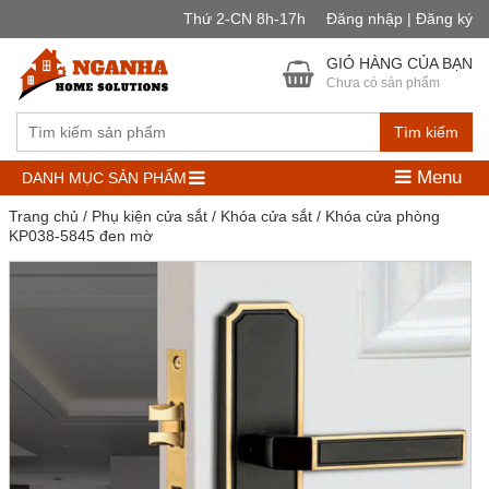
Thứ 2-CN 8h-17h
Đăng nhập | Đăng ký
GIỎ HÀNG CỦA BẠN
Chưa có sản phẩm
Tìm kiếm
Menu
DANH MỤC SẢN PHẨM
Trang chủ
/
Phụ kiện cửa sắt
/
Khóa cửa sắt
/ Khóa cửa phòng
KP038-5845 đen mờ