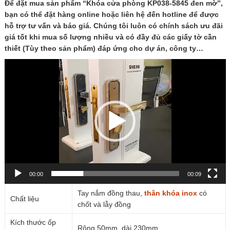
Để đặt mua sản phẩm “Khóa cửa phòng KP038-5845 đen mờ”,
bạn có thể đặt hàng online hoặc liên hệ đến hotline để được
hỗ trợ tư vấn và báo giá. Chúng tôi luôn có chính sách ưu đãi
giá tốt khi mua số lượng nhiều và có đầy đủ các giấy tờ cần
thiết (Tùy theo sản phẩm) đáp ứng cho dự án, công ty…
Trình
chơi
Video
00:00
00:09
Tay nắm đồng thau,
thân khóa
inox
có
Chất liệu
chốt và lẫy đồng
Kích thước ốp
Rộng 50mm, dài 230mm