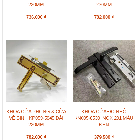
230MM
230MM
736.000
₫
782.000
₫
KHÓA CỬA PHÒNG & CỬA
KHÓA CỬA ĐỐ NHỎ
VỆ SINH KP059-5845 DÀI
KN005-8530 INOX 201 MÀU
230MM
ĐEN
782.000
₫
379.500
₫