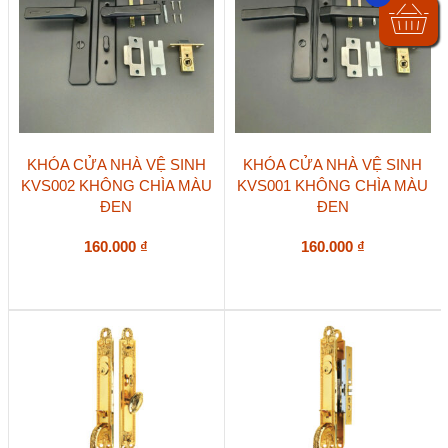
KHÓA CỬA NHÀ VỆ SINH
KHÓA CỬA NHÀ VỆ SINH
KVS002 KHÔNG CHÌA MÀU
KVS001 KHÔNG CHÌA MÀU
ĐEN
ĐEN
160.000
₫
160.000
₫