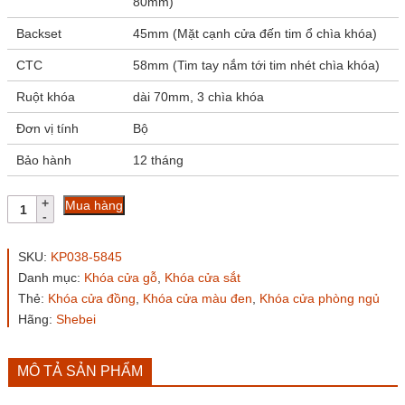
80mm)
Backset
45mm (Mặt cạnh cửa đến tim ổ chìa khóa)
CTC
58mm (Tim tay nắm tới tim nhét chìa khóa)
Ruột khóa
dài 70mm, 3 chìa khóa
Đơn vị tính
Bộ
Bảo hành
12 tháng
Khóa
Mua hàng
cửa
phòng
KP038-
SKU:
KP038-5845
5845
Danh mục:
Khóa cửa gỗ
,
Khóa cửa sắt
đen
Thẻ:
Khóa cửa đồng
,
Khóa cửa màu đen
,
Khóa cửa phòng ngủ
mờ
số
Hãng:
Shebei
lượng
MÔ TẢ SẢN PHẨM