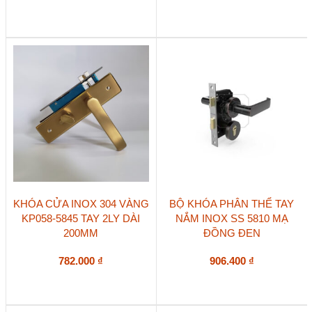
KHÓA CỬA INOX 304 VÀNG
BỘ KHÓA PHÂN THỂ TAY
KP058-5845 TAY 2LY DÀI
NẮM INOX SS 5810 MẠ
200MM
ĐỒNG ĐEN
782.000
₫
906.400
₫