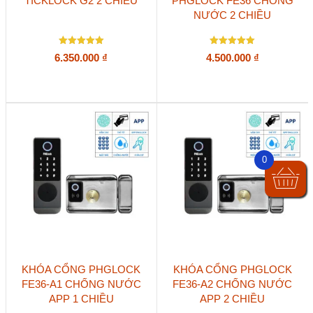
TICKLOCK G2 2 CHIỀU
PHGLOCK FE36 CHỐNG
NƯỚC 2 CHIỀU
Được xếp
Được xếp
6.350.000
₫
4.500.000
₫
hạng
hạng
5
5
5 sao
5 sao
0
KHÓA CỔNG PHGLOCK
KHÓA CỔNG PHGLOCK
FE36-A1 CHỐNG NƯỚC
FE36-A2 CHỐNG NƯỚC
APP 1 CHIỀU
APP 2 CHIỀU