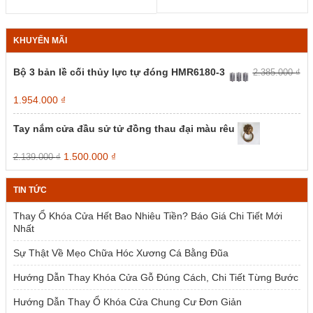
KHUYẾN MÃI
Bộ 3 bản lề cối thủy lực tự đóng HMR6180-3
2.385.000
₫
Giá
Giá
1.954.000
₫
gốc
hiện
là:
tại
Tay nắm cửa đầu sử tử đồng thau đại màu rêu
2.385.000 ₫.
là:
1.954.000 ₫.
Giá
Giá
1.500.000
₫
2.139.000
₫
gốc
hiện
là:
tại
TIN TỨC
2.139.000 ₫.
là:
1.500.000 ₫.
Thay Ổ Khóa Cửa Hết Bao Nhiêu Tiền? Báo Giá Chi Tiết Mới
Nhất
Sự Thật Về Mẹo Chữa Hóc Xương Cá Bằng Đũa
Hướng Dẫn Thay Khóa Cửa Gỗ Đúng Cách, Chi Tiết Từng Bước
Hướng Dẫn Thay Ổ Khóa Cửa Chung Cư Đơn Giản