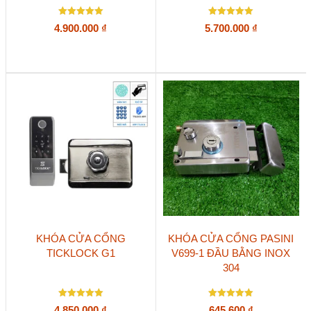
Được xếp
Được xếp
4.900.000
₫
5.700.000
₫
hạng
hạng
5
5
5 sao
5 sao
KHÓA CỬA CỔNG
KHÓA CỬA CỔNG PASINI
TICKLOCK G1
V699-1 ĐẦU BẰNG INOX
304
Được xếp
Được xếp
4.850.000
₫
645.600
₫