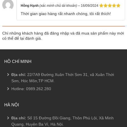
Hồng Hạnh
(xác minh chủ tài khoản)
–
16/09/2024
Được xếp
Thời gian giao hàng rất nhanh chóng, tôi rất thích!
hạng
5
5
sao
Chỉ những khách hàng đã đăng nhập và đã mua sản phẩm này mới
có thể để lại đánh giá.
HỒ CHÍ MINH
Địa chỉ:
22/7A9 Đường Xuân Thới Sơn 31, xã Xuân Thới
Sơn, Hóc Môn,TP HCM.
Hotline:
0989.262.280
HÀ NỘI
Địa chỉ:
Số 15 Đường Đồi Giang, Thôn Phú Lội, Xã Minh
Quang, Huyện Ba Vì, Hà Nội.