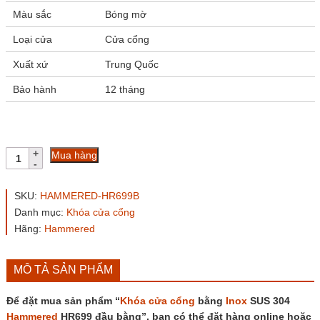
Màu sắc
Bóng mờ
Loại cửa
Cửa cổng
Xuất xứ
Trung Quốc
Bảo hành
12 tháng
Khóa
Mua hàng
cửa
cổng
bằng
SKU:
HAMMERED-HR699B
Inox
Danh mục:
Khóa cửa cổng
SUS
Hãng:
Hammered
304
Hammered
HR699
đầu
MÔ TẢ SẢN PHẨM
bằng
số
Để đặt mua sản phẩm “
Khóa cửa cổng
bằng
Inox
SUS 304
lượng
Hammered
HR699 đầu bằng”, bạn có thể đặt hàng online hoặc