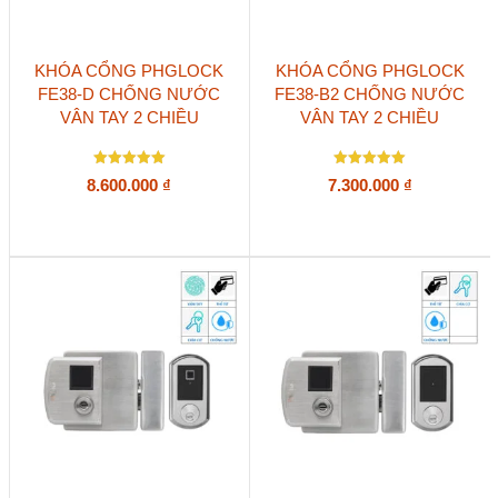
KHÓA CỔNG PHGLOCK
KHÓA CỔNG PHGLOCK
FE38-D CHỐNG NƯỚC
FE38-B2 CHỐNG NƯỚC
VÂN TAY 2 CHIỀU
VÂN TAY 2 CHIỀU
Được xếp
Được xếp
8.600.000
₫
7.300.000
₫
hạng
hạng
5.00
5.00
5 sao
5 sao