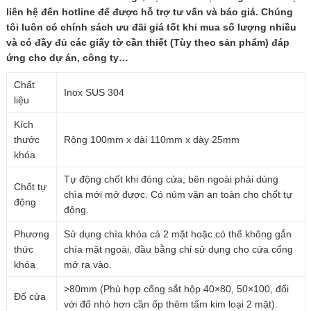
liên hệ đến hotline để được hỗ trợ tư vấn và báo giá. Chúng
tôi luôn có chính sách ưu đãi giá tốt khi mua số lượng nhiều
và có đầy đủ các giấy tờ cần thiết (Tùy theo sản phẩm) đáp
ứng cho dự án, công ty…
Chất
Inox SUS 304
liệu
Kích
thước
Rộng 100mm x dài 110mm x dày 25mm
khóa
Tự động chốt khi đóng cửa, bên ngoài phải dùng
Chốt tự
chìa mới mở được. Có núm vặn an toàn cho chốt tự
động
động.
Phương
Sử dụng chìa khóa cả 2 mặt hoặc có thể không gắn
thức
chìa mặt ngoài, đầu bằng chỉ sử dụng cho cửa cổng
khóa
mở ra vào.
>80mm (Phù hợp cổng sắt hộp 40×80, 50×100, đối
Đố cửa
với đố nhỏ hơn cần ốp thêm tấm kim loại 2 mặt).