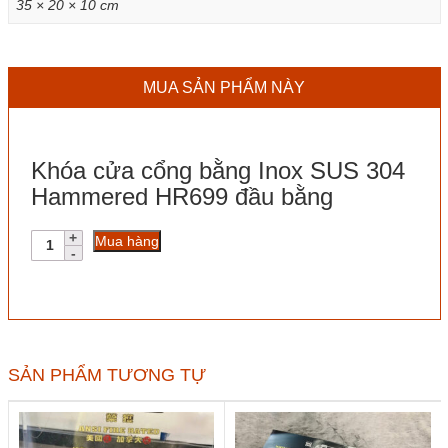
35 × 20 × 10 cm
MUA SẢN PHẨM NÀY
Khóa cửa cổng bằng Inox SUS 304
Hammered HR699 đầu bằng
Khóa
Mua hàng
cửa
cổng
bằng
Inox
SUS
304
Hammered
SẢN PHẨM TƯƠNG TỰ
HR699
đầu
bằng
số