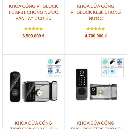
KHÓA CỔNG PHGLOCK
KHÓA CỬA CỔNG
FE38-B1 CHỐNG NƯỚC
PHGLOCK KE38 CHỐNG
VÂN TAY 1 CHIỀU
NƯỚC
Được xếp
Được xếp
6.500.000
₫
4.700.000
₫
hạng
hạng
5
5
5 sao
5 sao
KHÓA CỬA CỔNG
KHÓA CỬA CỔNG