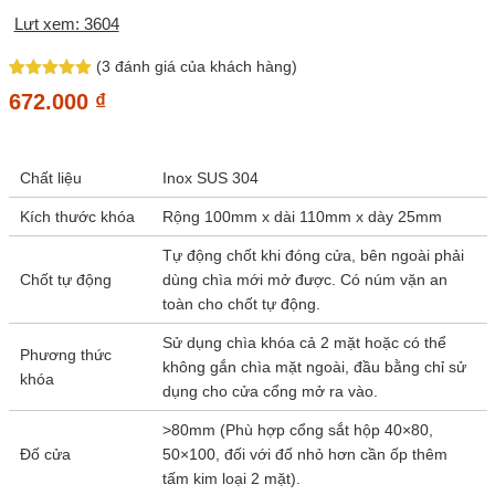
Lưt xem: 3604
(
3
đánh giá của khách hàng)
5
2
trên 5
672.000
₫
dựa trên
đánh giá
Chất liệu
Inox SUS 304
Kích thước khóa
Rộng 100mm x dài 110mm x dày 25mm
Tự động chốt khi đóng cửa, bên ngoài phải
Chốt tự động
dùng chìa mới mở được. Có núm vặn an
toàn cho chốt tự động.
Sử dụng chìa khóa cả 2 mặt hoặc có thể
Phương thức
không gắn chìa mặt ngoài, đầu bằng chỉ sử
khóa
dụng cho cửa cổng mở ra vào.
>80mm (Phù hợp cổng sắt hộp 40×80,
Đố cửa
50×100, đối với đố nhỏ hơn cần ốp thêm
tấm kim loại 2 mặt).