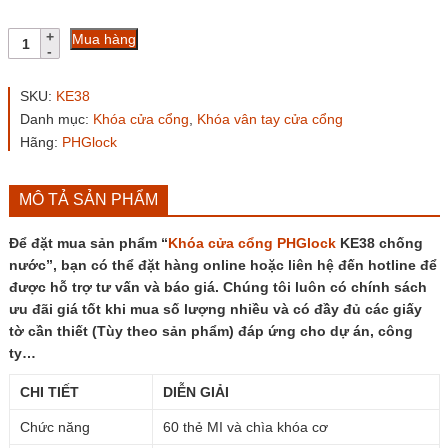
Khóa
Mua hàng
cửa
cổng
PHGlock
SKU:
KE38
KE38
Danh mục:
Khóa cửa cổng
,
Khóa vân tay cửa cổng
chống
Hãng:
PHGlock
nước
số
lượng
MÔ TẢ SẢN PHẨM
Để đặt mua sản phẩm “
Khóa cửa cổng
PHGlock
KE38 chống
nước”, bạn có thể đặt hàng online hoặc liên hệ đến hotline để
được hỗ trợ tư vấn và báo giá. Chúng tôi luôn có chính sách
ưu đãi giá tốt khi mua số lượng nhiều và có đầy đủ các giấy
tờ cần thiết (Tùy theo sản phẩm) đáp ứng cho dự án, công
ty…
CHI TIẾT
DIỄN GIẢI
Chức năng
60 thẻ MI và chìa khóa cơ