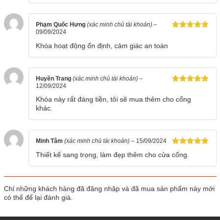
Phạm Quốc Hưng
(xác minh chủ tài khoản)
–
09/09/2024
Được xếp
hạng
5
5
Khóa hoạt động ổn định, cảm giác an toàn
sao
Huyền Trang
(xác minh chủ tài khoản)
–
12/09/2024
Được xếp
hạng
5
5
Khóa này rất đáng tiền, tôi sẽ mua thêm cho cổng
sao
khác.
Minh Tâm
(xác minh chủ tài khoản)
–
15/09/2024
Được xếp
Thiết kế sang trọng, làm đẹp thêm cho cửa cổng.
hạng
5
5
sao
Chỉ những khách hàng đã đăng nhập và đã mua sản phẩm này mới
có thể để lại đánh giá.