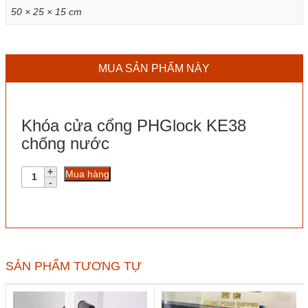
50 × 25 × 15 cm
MUA SẢN PHẨM NÀY
Khóa cửa cổng PHGlock KE38
chống nước
Khóa
Mua hàng
cửa
cổng
PHGlock
KE38
chống
nước
số
SẢN PHẨM TƯƠNG TỰ
lượng