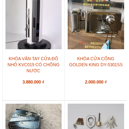
KHÓA VÂN TAY CỬA ĐỐ
KHÓA CỬA CỔNG
NHỎ KVC019 CÓ CHỐNG
GOLDEN KING DY-5301SS
NƯỚC
3.880.000
₫
2.000.000
₫