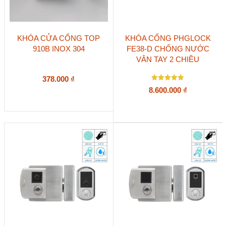
KHÓA CỬA CỔNG TOP
KHÓA CỔNG PHGLOCK
910B INOX 304
FE38-D CHỐNG NƯỚC
VÂN TAY 2 CHIỀU
378.000
₫
Được xếp
8.600.000
₫
hạng
5.00
5 sao