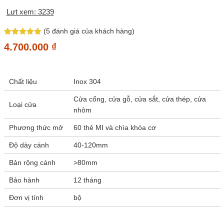
Lưt xem: 3239
(
5
đánh giá của khách hàng)
5
4
trên 5
4.700.000
₫
dựa trên
đánh giá
Chất liệu
Inox 304
Cửa cổng, cửa gỗ, cửa sắt, cửa thép, cửa
Loại cửa
nhôm
Phương thức mở
60 thẻ MI và chìa khóa cơ
Độ dày cánh
40-120mm
Bản rộng cánh
>80mm
Bảo hành
12 tháng
Đơn vị tính
bộ