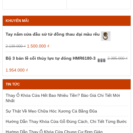
KHUYẾN MÃI
Tay nắm cửa đầu sử tử đồng thau đại màu rêu
Giá
Giá
1.500.000
₫
2.139.000
₫
gốc
hiện
là:
tại
Bộ 3 bản lề cối thủy lực tự đóng HMR6180-3
2.385.000
₫
2.139.000 ₫.
là:
1.500.000 ₫.
Giá
Giá
1.954.000
₫
gốc
hiện
là:
tại
TIN TỨC
2.385.000 ₫.
là:
1.954.000 ₫.
Thay Ổ Khóa Cửa Hết Bao Nhiêu Tiền? Báo Giá Chi Tiết Mới
Nhất
Sự Thật Về Mẹo Chữa Hóc Xương Cá Bằng Đũa
Hướng Dẫn Thay Khóa Cửa Gỗ Đúng Cách, Chi Tiết Từng Bước
Hướng Dẫn Thay Ổ Khóa Cửa Chung Cư Đơn Giản