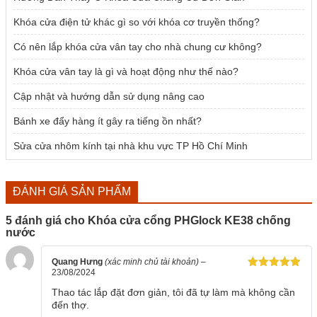
Khóa cửa điện tử khác gì so với khóa cơ truyền thống?
Có nên lắp khóa cửa vân tay cho nhà chung cư không?
Khóa cửa vân tay là gì và hoạt động như thế nào?
Cập nhật và hướng dẫn sử dụng nâng cao
Bánh xe đẩy hàng ít gây ra tiếng ồn nhất?
Sửa cửa nhôm kính tại nhà khu vực TP Hồ Chí Minh
ĐÁNH GIÁ SẢN PHẨM
5 đánh giá cho
Khóa cửa cổng PHGlock KE38 chống
nước
Quang Hưng
(xác minh chủ tài khoản)
–
23/08/2024
Được xếp
hạng
5
5
Thao tác lắp đặt đơn giản, tôi đã tự làm mà không cần
sao
đến thợ.