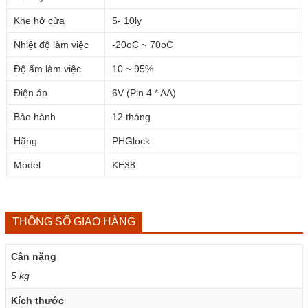
Khe hở cửa
5- 10ly
Nhiệt độ làm việc
-20oC ~ 70oC
Độ ẩm làm việc
10 ~ 95%
Điện áp
6V (Pin 4 * AA)
Bảo hành
12 tháng
Hãng
PHGlock
Model
KE38
THÔNG SỐ GIAO HÀNG
Cân nặng
5 kg
Kích thước