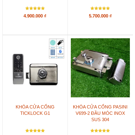
Được xếp
Được xếp
4.900.000
₫
5.700.000
₫
hạng
hạng
5
5
5 sao
5 sao
KHÓA CỬA CỔNG
KHÓA CỬA CỔNG PASINI
TICKLOCK G1
V699-2 ĐẦU MÓC INOX
SUS 304