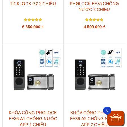
TICKLOCK G2 2 CHIỀU
PHGLOCK FE36 CHỐNG
NƯỚC 2 CHIỀU
Được xếp
Được xếp
6.350.000
₫
4.500.000
₫
hạng
hạng
5
5
5 sao
5 sao
0
KHÓA CỔNG PHGLOCK
KHÓA CỔNG PHGLOCK
FE36-A1 CHỐNG NƯỚC
FE36-A2 CHỐNG NƯỚC
APP 1 CHIỀU
APP 2 CHIỀU