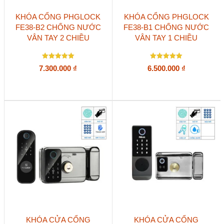
KHÓA CỔNG PHGLOCK
KHÓA CỔNG PHGLOCK
FE38-B2 CHỐNG NƯỚC
FE38-B1 CHỐNG NƯỚC
VÂN TAY 2 CHIỀU
VÂN TAY 1 CHIỀU
Được xếp
Được xếp
7.300.000
₫
6.500.000
₫
hạng
hạng
5.00
5
5 sao
5 sao
KHÓA CỬA CỔNG
KHÓA CỬA CỔNG