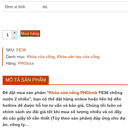
Đơn vị tính
bộ
Khóa
Mua hàng
cửa
cổng
PHGlock
SKU:
FE36
FE36
Danh mục:
Khóa cửa cổng
,
Khóa vân tay cửa cổng
chống
Hãng:
PHGlock
nước
2
chiều
số
MÔ TẢ SẢN PHẨM
lượng
Để đặt mua sản phẩm “
Khóa cửa cổng
PHGlock
FE36 chống
nước 2 chiều”, bạn có thể đặt hàng online hoặc liên hệ đến
hotline để được hỗ trợ tư vấn và báo giá. Chúng tôi luôn có
chính sách ưu đãi giá tốt khi mua số lượng nhiều và có đầy
đủ các giấy tờ cần thiết (Tùy theo sản phẩm) đáp ứng cho dự
án, công ty…