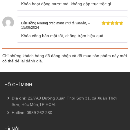
Được xếp
Khóa hoạt động mượt mà, không gặp trục trặc gì.
hạng
5
5
sao
Bùi Hồng Nhung
(xác minh chủ tài khoản)
–
15/09/2024
Được xếp
hạng
5
5
Khóa cổng bảo mật tốt, chống trộm hiệu quả
sao
Chỉ những khách hàng đã đăng nhập và đã mua sản phẩm này mới
có thể để lại đánh giá.
HỒ CHÍ MINH
Địa chỉ:
22/7A9 Đường Xuân Thới Sơn 31, xã Xuân Thới
Sơn, Hóc Môn,TP HCM.
Hotline:
0989.262.280
HÀ NỘI