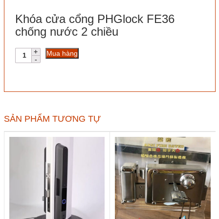
Khóa cửa cổng PHGlock FE36
chống nước 2 chiều
Khóa
Mua hàng
cửa
cổng
PHGlock
FE36
chống
nước
2
SẢN PHẨM TƯƠNG TỰ
chiều
số
lượng