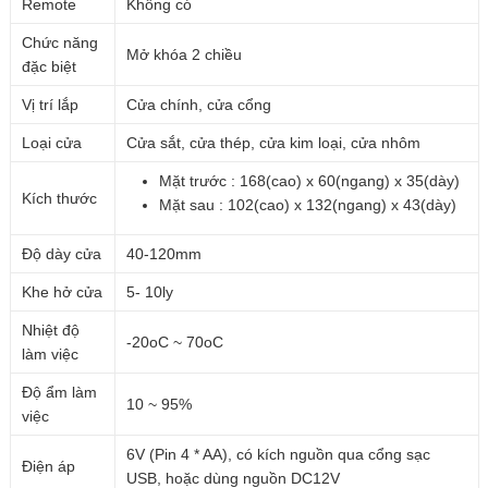
Remote
Không có
Chức năng
Mở khóa 2 chiều
đặc biệt
Vị trí lắp
Cửa chính, cửa cổng
Loại cửa
Cửa sắt, cửa thép, cửa kim loại, cửa nhôm
Mặt trước : 168(cao) x 60(ngang) x 35(dày)
Kích thước
Mặt sau : 102(cao) x 132(ngang) x 43(dày)
Độ dày cửa
40-120mm
Khe hở cửa
5- 10ly
Nhiệt độ
-20oC ~ 70oC
làm việc
Độ ẩm làm
10 ~ 95%
việc
6V (Pin 4 * AA), có kích nguồn qua cổng sạc
Điện áp
USB, hoặc dùng nguồn DC12V