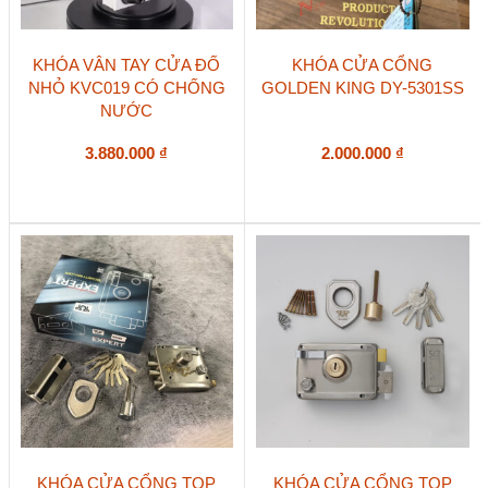
KHÓA VÂN TAY CỬA ĐỐ
KHÓA CỬA CỔNG
NHỎ KVC019 CÓ CHỐNG
GOLDEN KING DY-5301SS
NƯỚC
3.880.000
₫
2.000.000
₫
KHÓA CỬA CỔNG TOP
KHÓA CỬA CỔNG TOP