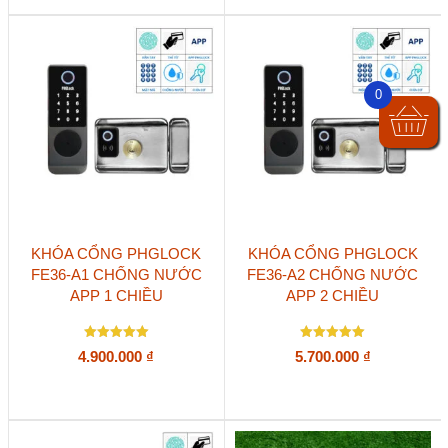
0
KHÓA CỔNG PHGLOCK
KHÓA CỔNG PHGLOCK
FE36-A1 CHỐNG NƯỚC
FE36-A2 CHỐNG NƯỚC
APP 1 CHIỀU
APP 2 CHIỀU
Được xếp
Được xếp
4.900.000
₫
5.700.000
₫
hạng
hạng
5
5
5 sao
5 sao