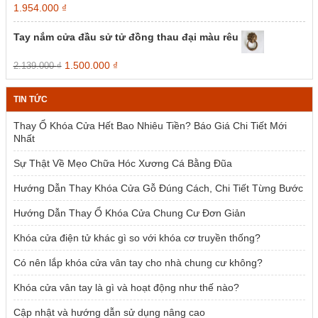
Giá
Giá
1.954.000
₫
gốc
hiện
là:
tại
Tay nắm cửa đầu sử tử đồng thau đại màu rêu
2.385.000 ₫.
là:
1.954.000 ₫.
Giá
Giá
1.500.000
₫
2.139.000
₫
gốc
hiện
là:
tại
TIN TỨC
2.139.000 ₫.
là:
1.500.000 ₫.
Thay Ổ Khóa Cửa Hết Bao Nhiêu Tiền? Báo Giá Chi Tiết Mới
Nhất
Sự Thật Về Mẹo Chữa Hóc Xương Cá Bằng Đũa
Hướng Dẫn Thay Khóa Cửa Gỗ Đúng Cách, Chi Tiết Từng Bước
Hướng Dẫn Thay Ổ Khóa Cửa Chung Cư Đơn Giản
Khóa cửa điện tử khác gì so với khóa cơ truyền thống?
Có nên lắp khóa cửa vân tay cho nhà chung cư không?
Khóa cửa vân tay là gì và hoạt động như thế nào?
Cập nhật và hướng dẫn sử dụng nâng cao