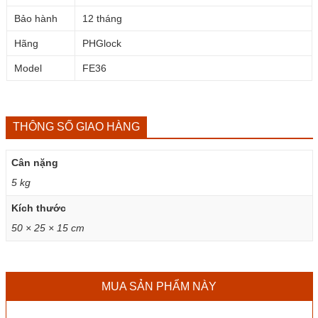
Bảo hành
12 tháng
Hãng
PHGlock
Model
FE36
THÔNG SỐ GIAO HÀNG
Cân nặng
5 kg
Kích thước
50 × 25 × 15 cm
MUA SẢN PHẨM NÀY