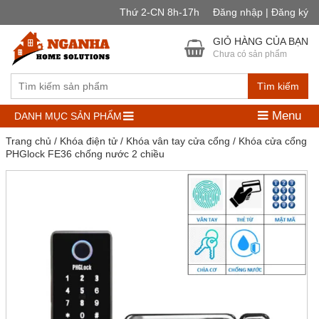
Thứ 2-CN 8h-17h
Đăng nhập | Đăng ký
GIỎ HÀNG CỦA BẠN
Chưa có sản phẩm
Tìm kiếm
Menu
DANH MỤC SẢN PHẨM
Trang chủ
/
Khóa điện tử
/
Khóa vân tay cửa cổng
/ Khóa cửa cổng
PHGlock FE36 chống nước 2 chiều