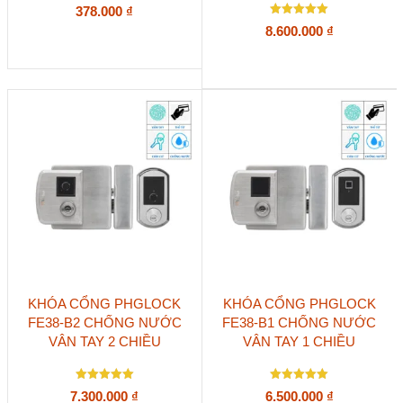
378.000
₫
Được xếp
8.600.000
₫
hạng
5.00
5 sao
KHÓA CỔNG PHGLOCK
KHÓA CỔNG PHGLOCK
FE38-B2 CHỐNG NƯỚC
FE38-B1 CHỐNG NƯỚC
VÂN TAY 2 CHIỀU
VÂN TAY 1 CHIỀU
Được xếp
Được xếp
7.300.000
₫
6.500.000
₫
hạng
hạng