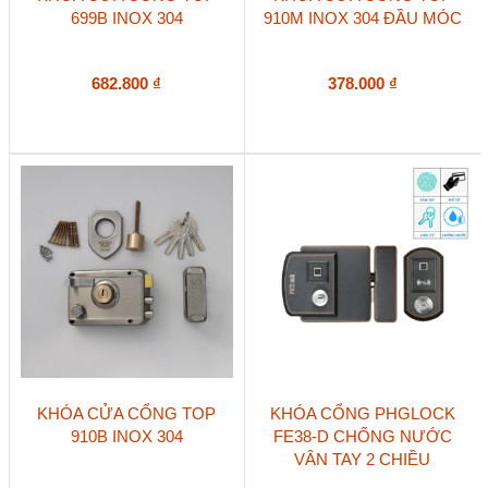
699B INOX 304
910M INOX 304 ĐẦU MÓC
682.800
₫
378.000
₫
KHÓA CỬA CỔNG TOP
KHÓA CỔNG PHGLOCK
910B INOX 304
FE38-D CHỐNG NƯỚC
VÂN TAY 2 CHIỀU