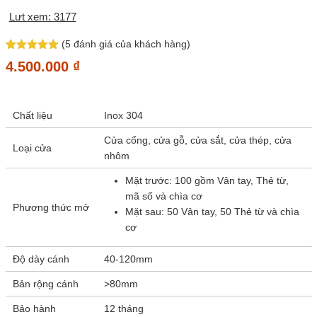
Lưt xem: 3177
(
5
đánh giá của khách hàng)
5
3
trên 5
4.500.000
₫
dựa trên
đánh giá
Chất liệu
Inox 304
Cửa cổng, cửa gỗ, cửa sắt, cửa thép, cửa
Loại cửa
nhôm
Mặt trước: 100 gồm Vân tay, Thẻ từ,
mã số và chìa cơ
Phương thức mở
Mặt sau: 50 Vân tay, 50 Thẻ từ và chìa
cơ
Độ dày cánh
40-120mm
Bản rộng cánh
>80mm
Bảo hành
12 tháng