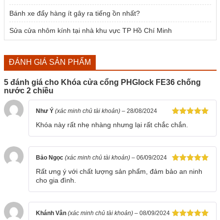
Bánh xe đẩy hàng ít gây ra tiếng ồn nhất?
Sửa cửa nhôm kính tại nhà khu vực TP Hồ Chí Minh
ĐÁNH GIÁ SẢN PHẨM
5 đánh giá cho
Khóa cửa cổng PHGlock FE36 chống
nước 2 chiều
Như Ý
(xác minh chủ tài khoản)
–
28/08/2024
Được xếp
Khóa này rất nhẹ nhàng nhưng lại rất chắc chắn.
hạng
5
5
sao
Bảo Ngọc
(xác minh chủ tài khoản)
–
06/09/2024
Được xếp
Rất ưng ý với chất lượng sản phẩm, đảm bảo an ninh
hạng
5
5
cho gia đình.
sao
Khánh Vân
(xác minh chủ tài khoản)
–
08/09/2024