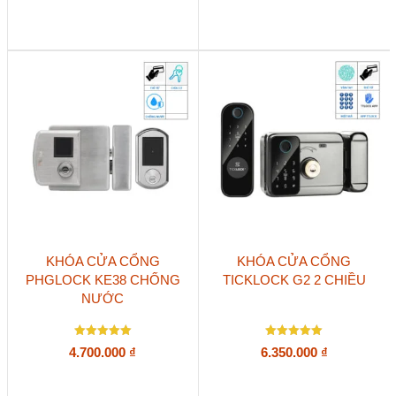
5.00
5
5 sao
5 sao
KHÓA CỬA CỔNG
KHÓA CỬA CỔNG
PHGLOCK KE38 CHỐNG
TICKLOCK G2 2 CHIỀU
NƯỚC
Được xếp
Được xếp
4.700.000
₫
6.350.000
₫
hạng
hạng
5
5
5 sao
5 sao