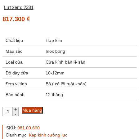
Lưt xem: 2391
817.300
₫
Chất liệu
Hợp kim
Màu sắc
Inox bóng
Loại cửa
Cửa kính bản lề sàn
Độ dày cửa
10-12mm
Đơn vị tính
Bộ ( có lõi ruột khóa)
Bảo hành
12 tháng
Kẹp
Mua hàng
khóa
Hafele
981.00.660
SKU:
981.00.660
inox
Danh mục:
Kẹp kính cường lực
bóng