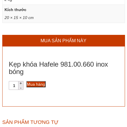
Kích thước
20 × 15 × 10 cm
MUA SẢN PHẨM NÀY
Kẹp khóa Hafele 981.00.660 inox
bóng
Kẹp
Mua hàng
khóa
Hafele
981.00.660
inox
bóng
số
lượng
SẢN PHẨM TƯƠNG TỰ