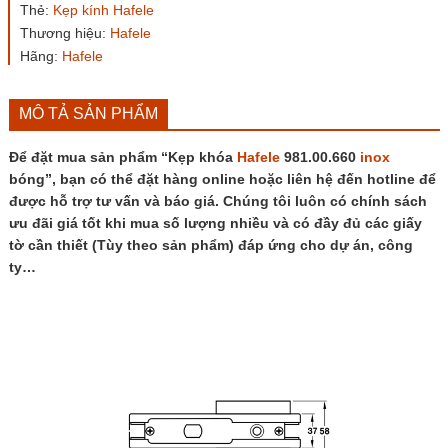
Thẻ:
Kẹp kính Hafele
số
lượng
Thương hiệu:
Hafele
Hãng:
Hafele
MÔ TẢ SẢN PHẨM
Để đặt mua sản phẩm “Kẹp khóa
Hafele
981.00.660
inox
bóng”, bạn có thể đặt hàng online hoặc liên hệ đến hotline để
được hỗ trợ tư vấn và báo giá. Chúng tôi luôn có chính sách
ưu đãi giá tốt khi mua số lượng nhiều và có đầy đủ các giấy
tờ cần thiết (Tùy theo sản phẩm) đáp ứng cho dự án, công
ty…