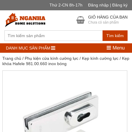
Thứ 2-CN 8h-17h
Đăng nhập | Đăng ký
GIỎ HÀNG CỦA BẠN
Chưa có sản phẩm
Tìm kiếm
Menu
DANH MỤC SẢN PHẨM
Trang chủ
/
Phụ kiện cửa kính cường lực
/
Kẹp kính cường lực
/ Kẹp
khóa Hafele 981.00.660 inox bóng