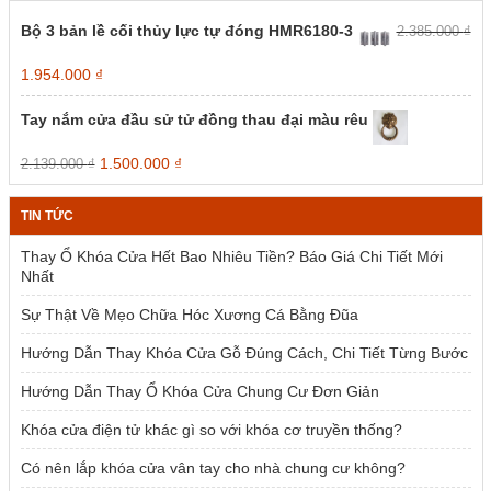
Bộ 3 bản lề cối thủy lực tự đóng HMR6180-3
2.385.000
₫
Giá
Giá
1.954.000
₫
gốc
hiện
là:
tại
Tay nắm cửa đầu sử tử đồng thau đại màu rêu
2.385.000 ₫.
là:
1.954.000 ₫.
Giá
Giá
1.500.000
₫
2.139.000
₫
gốc
hiện
là:
tại
TIN TỨC
2.139.000 ₫.
là:
1.500.000 ₫.
Thay Ổ Khóa Cửa Hết Bao Nhiêu Tiền? Báo Giá Chi Tiết Mới
Nhất
Sự Thật Về Mẹo Chữa Hóc Xương Cá Bằng Đũa
Hướng Dẫn Thay Khóa Cửa Gỗ Đúng Cách, Chi Tiết Từng Bước
Hướng Dẫn Thay Ổ Khóa Cửa Chung Cư Đơn Giản
Khóa cửa điện tử khác gì so với khóa cơ truyền thống?
Có nên lắp khóa cửa vân tay cho nhà chung cư không?