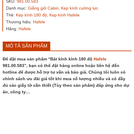
SKU:
981.00.583
độ
Danh mục:
Giằng giữ Cabin
,
Kẹp kính cường lực
Hafele
Thẻ:
Kẹp kính 180 độ
,
Kẹp kính Hafele
981.00.583
số
Thương hiệu:
Hafele
lượng
Hãng:
Hafele
MÔ TẢ SẢN PHẨM
Để đặt mua sản phẩm “Bát kính kính 180 độ
Hafele
981.00.583”, bạn có thể đặt hàng online hoặc liên hệ đến
hotline để được hỗ trợ tư vấn và báo giá. Chúng tôi luôn có
chính sách ưu đãi giá tốt khi mua số lượng nhiều và có đầy
đủ các giấy tờ cần thiết (Tùy theo sản phẩm) đáp ứng cho dự
án, công ty…