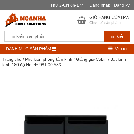
Thứ 2-CN 8h-17h
Đăng nhập | Đăng ký
GIỎ HÀNG CỦA BẠN
Chưa có sản phẩm
Tìm kiếm
Menu
DANH MỤC SẢN PHẨM
Trang chủ
/
Phụ kiện phòng tắm kính
/
Giằng giữ Cabin
/ Bát kính
kính 180 độ Hafele 981.00.583