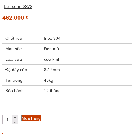
Lưt xem: 2872
462.000
₫
Chất liệu
Inox 304
Màu sắc
Đen mờ
Loại cửa
cửa kính
Độ dày cửa
8-12mm
Tải trọng
45kg
Bảo hành
12 tháng
Bát
Mua hàng
kính
kính
180