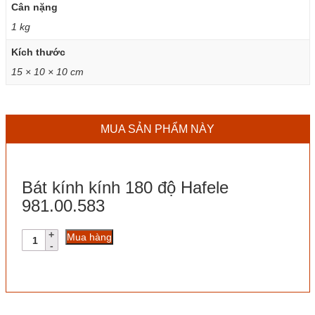
Cân nặng
1 kg
Kích thước
15 × 10 × 10 cm
MUA SẢN PHẨM NÀY
Bát kính kính 180 độ Hafele
981.00.583
Bát
Mua hàng
kính
kính
180
độ
Hafele
981.00.583