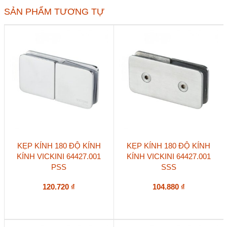
số
SẢN PHẨM TƯƠNG TỰ
lượng
KẸP KÍNH 180 ĐỘ KÍNH
KẸP KÍNH 180 ĐỘ KÍNH
KÍNH VICKINI 64427.001
KÍNH VICKINI 64427.001
PSS
SSS
120.720
₫
104.880
₫