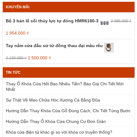
KHUYẾN MÃI
Bộ 3 bản lề cối thủy lực tự đóng HMR6180-3
2.385.000
₫
Giá
Giá
1.954.000
₫
gốc
hiện
là:
tại
Tay nắm cửa đầu sử tử đồng thau đại màu rêu
2.385.000 ₫.
là:
1.954.000 ₫.
Giá
Giá
1.500.000
₫
2.139.000
₫
gốc
hiện
là:
tại
TIN TỨC
2.139.000 ₫.
là:
1.500.000 ₫.
Thay Ổ Khóa Cửa Hết Bao Nhiêu Tiền? Báo Giá Chi Tiết Mới
Nhất
Sự Thật Về Mẹo Chữa Hóc Xương Cá Bằng Đũa
Hướng Dẫn Thay Khóa Cửa Gỗ Đúng Cách, Chi Tiết Từng Bước
Hướng Dẫn Thay Ổ Khóa Cửa Chung Cư Đơn Giản
Khóa cửa điện tử khác gì so với khóa cơ truyền thống?