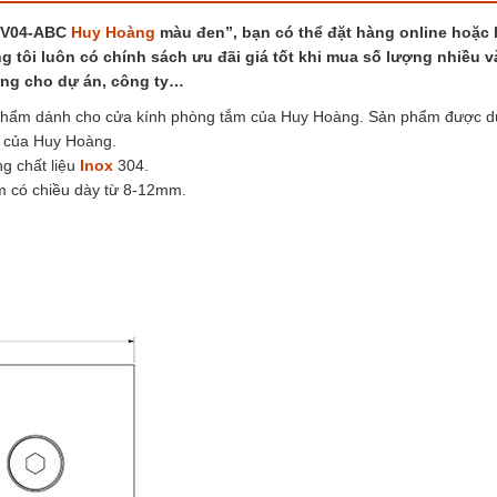
số
 KV04-ABC
Huy Hoàng
màu đen”, bạn có thể đặt hàng online hoặc l
lượng
g tôi luôn có chính sách ưu đãi giá tốt khi mua số lượng nhiều v
 ứng cho dự án, công ty…
hẩm dánh cho cửa kính phòng tắm của Huy Hoàng. Sản phẩm được d
o của Huy Hoàng.
g chất liệu
Inox
304.
m có chiều dày từ 8-12mm.