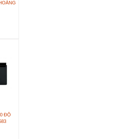
 HOÀNG
80 ĐỘ
583