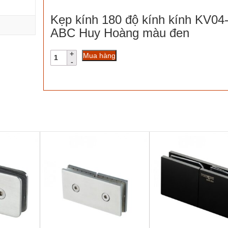
Kẹp kính 180 độ kính kính KV04
ABC Huy Hoàng màu đen
Kẹp
Mua hàng
kính
180
độ
kính
kính
KV04-
ABC
Huy
Hoàng
màu
đen
số
lượng