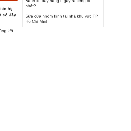
Bánh xe đẩy hàng ít gây ra tiếng ồn
nhất?
iên hệ
à có đầy
Sửa cửa nhôm kính tại nhà khu vực TP
Hồ Chí Minh
ùng kết