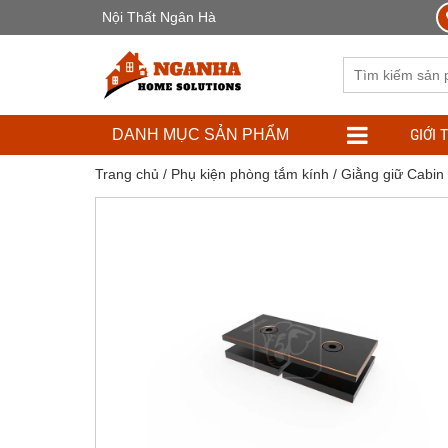
Nội Thất Ngân Hà
GIỚI 
DANH MỤC SẢN PHẨM
Trang chủ
/
Phụ kiện phòng tắm kính
/
Giằng giữ Cabin