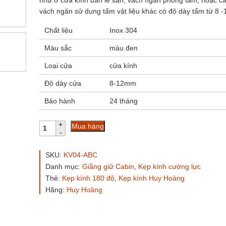
như ở cửa kính bản lề sàn, vách ngăn phòng tắm, hoặc cá
vách ngăn sử dụng tấm vật liệu khác có độ dày tấm từ 8 
Chất liệu
Inox 304
Màu sắc
màu đen
Loại cửa
cửa kính
Độ dày cửa
8-12mm
Bảo hành
24 tháng
Kẹp
Mua hàng
kính
180
độ
SKU:
KV04-ABC
kính
Danh mục:
Giằng giữ Cabin
,
Kẹp kính cường lực
kính
Thẻ:
Kẹp kính 180 độ
,
Kẹp kính Huy Hoàng
KV04-
ABC
Hãng:
Huy Hoàng
Huy
Hoàng
màu
đen