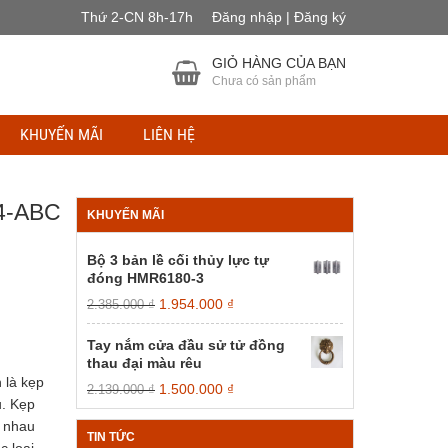
Thứ 2-CN 8h-17h
Đăng nhập | Đăng ký
GIỎ HÀNG CỦA BẠN
Chưa có sản phẩm
KHUYẾN MÃI
LIÊN HỆ
4-ABC
KHUYẾN MÃI
Bộ 3 bản lề cối thủy lực tự
đóng HMR6180-3
Giá
Giá
1.954.000
₫
2.385.000
₫
gốc
hiện
là:
tại
Tay nắm cửa đầu sử tử đồng
2.385.000 ₫.
là:
thau đại màu rêu
1.954.000 ₫.
 là kẹp
Giá
Giá
1.500.000
₫
2.139.000
₫
u. Kẹp
gốc
hiện
là:
tại
i nhau
TIN TỨC
2.139.000 ₫.
là: