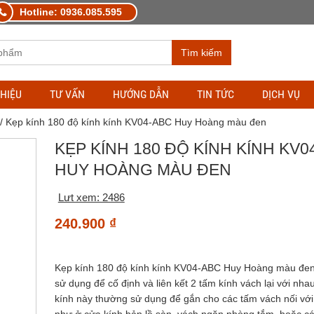
Hotline: 0936.085.595
Tìm kiếm
THIỆU
TƯ VẤN
HƯỚNG DẪN
TIN TỨC
DỊCH VỤ
/ Kẹp kính 180 độ kính kính KV04-ABC Huy Hoàng màu đen
KẸP KÍNH 180 ĐỘ KÍNH KÍNH KV0
HUY HOÀNG MÀU ĐEN
Lưt xem: 2486
240.900
₫
Kẹp kính 180 độ kính kính KV04-ABC Huy Hoàng màu đen
sử dụng để cố định và liên kết 2 tấm kính vách lại với nha
kính này thường sử dụng để gắn cho các tấm vách nối vớ