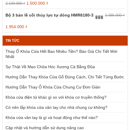
Giá
Giá
1.500.000
₫
2.139.000
₫
gốc
hiện
là:
tại
Bộ 3 bản lề cối thủy lực tự đóng HMR6180-3
2.385.000
₫
2.139.000 ₫.
là:
1.500.000 ₫.
Giá
Giá
1.954.000
₫
gốc
hiện
là:
tại
TIN TỨC
2.385.000 ₫.
là:
1.954.000 ₫.
Thay Ổ Khóa Cửa Hết Bao Nhiêu Tiền? Báo Giá Chi Tiết Mới
Nhất
Sự Thật Về Mẹo Chữa Hóc Xương Cá Bằng Đũa
Hướng Dẫn Thay Khóa Cửa Gỗ Đúng Cách, Chi Tiết Từng Bước
Hướng Dẫn Thay Ổ Khóa Cửa Chung Cư Đơn Giản
Khóa cửa điện tử khác gì so với khóa cơ truyền thống?
Có nên lắp khóa cửa vân tay cho nhà chung cư không?
Khóa cửa vân tay là gì và hoạt động như thế nào?
Cập nhật và hướng dẫn sử dụng nâng cao