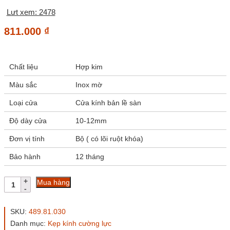
Lưt xem: 2478
811.000
₫
Chất liệu
Hợp kim
Màu sắc
Inox mờ
Loại cửa
Cửa kính bản lề sàn
Độ dày cửa
10-12mm
Đơn vị tính
Bộ ( có lõi ruột khóa)
Bảo hành
12 tháng
Kẹp
Mua hàng
khóa
Hafele
489.81.030
SKU:
489.81.030
inox
Danh mục:
Kẹp kính cường lực
mờ