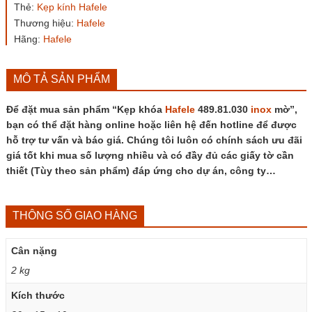
Thẻ:
Kẹp kính Hafele
số
lượng
Thương hiệu:
Hafele
Hãng:
Hafele
MÔ TẢ SẢN PHẨM
Để đặt mua sản phẩm “Kẹp khóa
Hafele
489.81.030
inox
mờ”,
bạn có thể đặt hàng online hoặc liên hệ đến hotline để được
hỗ trợ tư vấn và báo giá. Chúng tôi luôn có chính sách ưu đãi
giá tốt khi mua số lượng nhiều và có đầy đủ các giấy tờ cần
thiết (Tùy theo sản phẩm) đáp ứng cho dự án, công ty…
THÔNG SỐ GIAO HÀNG
Cân nặng
2 kg
Kích thước