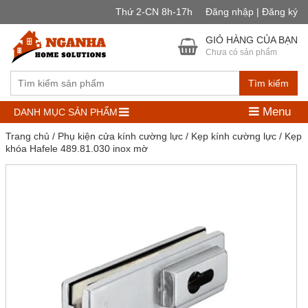
Thứ 2-CN 8h-17h
Đăng nhập | Đăng ký
GIỎ HÀNG CỦA BẠN
Chưa có sản phẩm
Tìm kiếm
Menu
DANH MỤC SẢN PHẨM
Trang chủ
/
Phụ kiện cửa kính cường lực
/
Kẹp kính cường lực
/ Kẹp
khóa Hafele 489.81.030 inox mờ