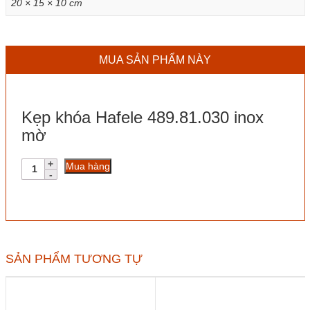
20 × 15 × 10 cm
MUA SẢN PHẨM NÀY
Kẹp khóa Hafele 489.81.030 inox
mờ
Kẹp
Mua hàng
khóa
Hafele
489.81.030
inox
mờ
số
lượng
SẢN PHẨM TƯƠNG TỰ