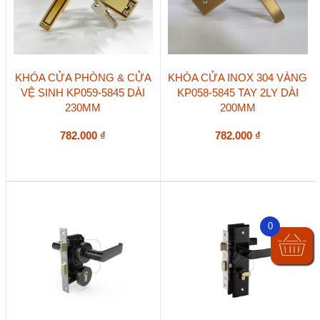
KHÓA CỬA PHÒNG & CỬA
KHÓA CỬA INOX 304 VÀNG
VỆ SINH KP059-5845 DÀI
KP058-5845 TAY 2LY DÀI
230MM
200MM
782.000
₫
782.000
₫
0