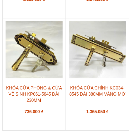
KHÓA CỬA PHÒNG & CỬA
KHÓA CỬA CHÍNH KC034-
VỆ SINH KP061-5845 DÀI
8545 DÀI 380MM VÀNG MỜ
230MM
736.000
₫
1.365.050
₫