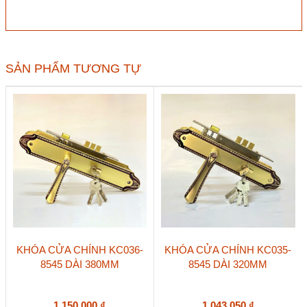
nắm
hợp
kim
EX
8510
SẢN PHẨM TƯƠNG TỰ
trắng
bạc
dài
260
số
lượng
KHÓA CỬA CHÍNH KC036-
KHÓA CỬA CHÍNH KC035-
8545 DÀI 380MM
8545 DÀI 320MM
1.150.000
₫
1.043.050
₫