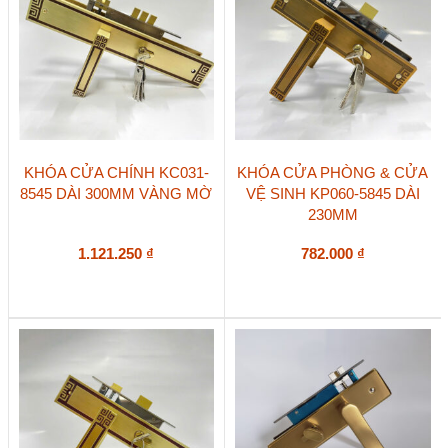
KHÓA CỬA CHÍNH KC031-
KHÓA CỬA PHÒNG & CỬA
8545 DÀI 300MM VÀNG MỜ
VỆ SINH KP060-5845 DÀI
230MM
1.121.250
₫
782.000
₫