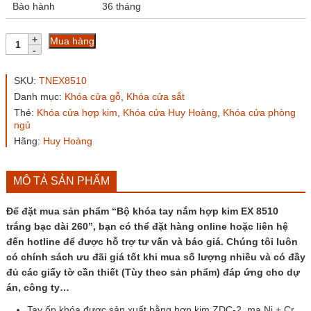
Bảo hành
36 tháng
Bộ
Mua hàng
khóa
tay
nắm
SKU:
TNEX8510
hợp
Danh mục:
Khóa cửa gỗ
,
Khóa cửa sắt
kim
Thẻ:
Khóa cửa hợp kim
,
Khóa cửa Huy Hoàng
,
Khóa cửa phòng
EX
ngủ
8510
trắng
Hãng:
Huy Hoàng
bạc
dài
260
MÔ TẢ SẢN PHẨM
số
lượng
Để đặt mua sản phẩm “Bộ khóa tay nắm hợp kim EX 8510
trắng bạc dài 260”, bạn có thể đặt hàng online hoặc liên hệ
đến hotline để được hỗ trợ tư vấn và báo giá. Chúng tôi luôn
có chính sách ưu đãi giá tốt khi mua số lượng nhiều và có đầy
đủ các giấy tờ cần thiết (Tùy theo sản phẩm) đáp ứng cho dự
án, công ty…
Tay ốp khóa được sản xuất bằng hợp kim
ZDC-2
, mạ Ni + Cr.