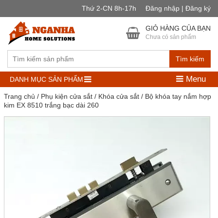
Thứ 2-CN 8h-17h
Đăng nhập | Đăng ký
GIỎ HÀNG CỦA BẠN
Chưa có sản phẩm
Tìm kiếm
Menu
DANH MỤC SẢN PHẨM
Trang chủ
/
Phụ kiện cửa sắt
/
Khóa cửa sắt
/ Bộ khóa tay nắm hợp
kim EX 8510 trắng bạc dài 260