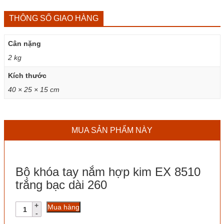
THÔNG SỐ GIAO HÀNG
Cân nặng
2 kg
Kích thước
40 × 25 × 15 cm
MUA SẢN PHẨM NÀY
Bộ khóa tay nắm hợp kim EX 8510
trắng bạc dài 260
Bộ
Mua hàng
khóa
tay