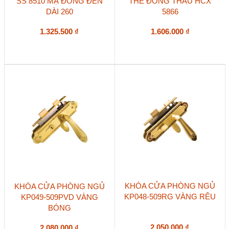
SS 8510 MẠ ĐỒNG ĐEN
THỂ ĐỒNG THAU HCX
DÀI 260
5866
1.325.500
₫
1.606.000
₫
KHÓA CỬA PHÒNG NGỦ
KHÓA CỬA PHÒNG NGỦ
KP048-509RG VÀNG RÊU
KP049-509PVD VÀNG
BÓNG
2.050.000
₫
2.080.000
₫