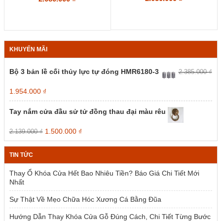
KHUYẾN MÃI
Bộ 3 bản lề cối thủy lực tự đóng HMR6180-3
2.385.000
₫
Giá
Giá
1.954.000
₫
gốc
hiện
là:
tại
Tay nắm cửa đầu sử tử đồng thau đại màu rêu
2.385.000 ₫.
là:
1.954.000 ₫.
Giá
Giá
1.500.000
₫
2.139.000
₫
gốc
hiện
là:
tại
TIN TỨC
2.139.000 ₫.
là:
1.500.000 ₫.
Thay Ổ Khóa Cửa Hết Bao Nhiêu Tiền? Báo Giá Chi Tiết Mới
Nhất
Sự Thật Về Mẹo Chữa Hóc Xương Cá Bằng Đũa
Hướng Dẫn Thay Khóa Cửa Gỗ Đúng Cách, Chi Tiết Từng Bước