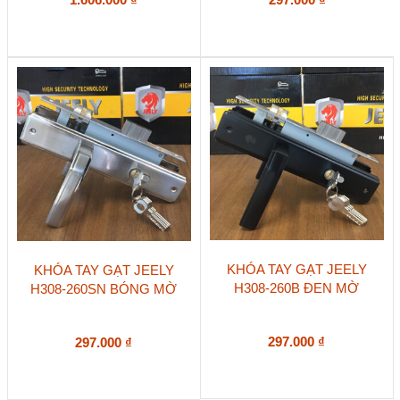
KHÓA TAY GẠT JEELY
KHÓA TAY GẠT JEELY
H308-260B ĐEN MỜ
H308-260SN BÓNG MỜ
297.000
₫
297.000
₫