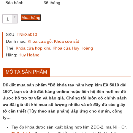
Bảo hành
36 tháng
Bộ
Mua hàng
khóa
tay
nắm
SKU:
TNEX5010
hợp
Danh mục:
Khóa cửa gỗ
,
Khóa cửa sắt
kim
Thẻ:
Khóa cửa hợp kim
,
Khóa cửa Huy Hoàng
EX
5010
Hãng:
Huy Hoàng
dài
160
số
MÔ TẢ SẢN PHẨM
lượng
Để đặt mua sản phẩm “Bộ khóa tay nắm hợp kim EX 5010 dài
160”, bạn có thể đặt hàng online hoặc liên hệ đến hotline để
được hỗ trợ tư vấn và báo giá. Chúng tôi luôn có chính sách
ưu đãi giá tốt khi mua số lượng nhiều và có đầy đủ các giấy
tờ cần thiết (Tùy theo sản phẩm) đáp ứng cho dự án, công
ty…
Tay ốp khóa được sản xuất bằng hợp kim
ZDC-2
, mạ Ni + Cr.