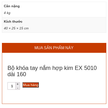
Cân nặng
4 kg
Kích thước
40 × 25 × 15 cm
MUA SẢN PHẨM NÀY
Bộ khóa tay nắm hợp kim EX 5010
dài 160
Bộ
Mua hàng
khóa
tay
nắm
hợp
kim