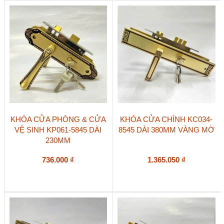
KHÓA CỬA PHÒNG & CỬA
KHÓA CỬA CHÍNH KC034-
VỆ SINH KP061-5845 DÀI
8545 DÀI 380MM VÀNG MỜ
230MM
736.000
₫
1.365.050
₫