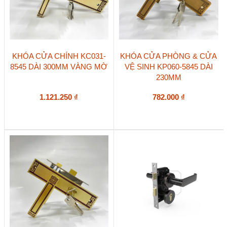
KHÓA CỬA CHÍNH KC031-
KHÓA CỬA PHÒNG & CỬA
8545 DÀI 300MM VÀNG MỜ
VỆ SINH KP060-5845 DÀI
230MM
1.121.250
₫
782.000
₫