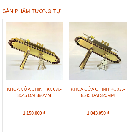
EX
5010
SẢN PHẨM TƯƠNG TỰ
dài
160
số
lượng
KHÓA CỬA CHÍNH KC036-
KHÓA CỬA CHÍNH KC035-
8545 DÀI 380MM
8545 DÀI 320MM
1.150.000
₫
1.043.050
₫