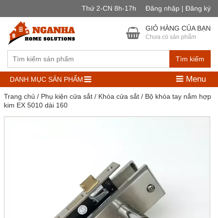
Thứ 2-CN 8h-17h
Đăng nhập | Đăng ký
GIỎ HÀNG CỦA BẠN
Chưa có sản phẩm
Tìm kiếm
Menu
DANH MỤC SẢN PHẨM
Trang chủ
/
Phụ kiện cửa sắt
/
Khóa cửa sắt
/ Bộ khóa tay nắm hợp
kim EX 5010 dài 160