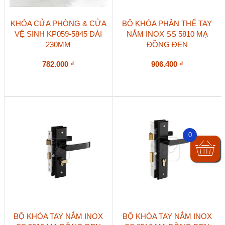
KHÓA CỬA PHÒNG & CỬA
BỘ KHÓA PHÂN THỂ TAY
VỆ SINH KP059-5845 DÀI
NẮM INOX SS 5810 MẠ
230MM
ĐỒNG ĐEN
782.000
₫
906.400
₫
0
BỘ KHÓA TAY NẮM INOX
BỘ KHÓA TAY NẮM INOX