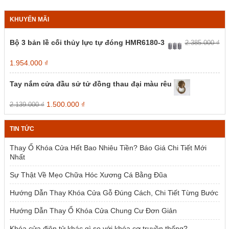
KHUYẾN MÃI
Bộ 3 bản lề cối thủy lực tự đóng HMR6180-3
2.385.000
₫
Giá
Giá
1.954.000
₫
gốc
hiện
là:
tại
Tay nắm cửa đầu sử tử đồng thau đại màu rêu
2.385.000 ₫.
là:
1.954.000 ₫.
Giá
Giá
1.500.000
₫
2.139.000
₫
gốc
hiện
là:
tại
TIN TỨC
2.139.000 ₫.
là:
1.500.000 ₫.
Thay Ổ Khóa Cửa Hết Bao Nhiêu Tiền? Báo Giá Chi Tiết Mới
Nhất
Sự Thật Về Mẹo Chữa Hóc Xương Cá Bằng Đũa
Hướng Dẫn Thay Khóa Cửa Gỗ Đúng Cách, Chi Tiết Từng Bước
Hướng Dẫn Thay Ổ Khóa Cửa Chung Cư Đơn Giản
Khóa cửa điện tử khác gì so với khóa cơ truyền thống?