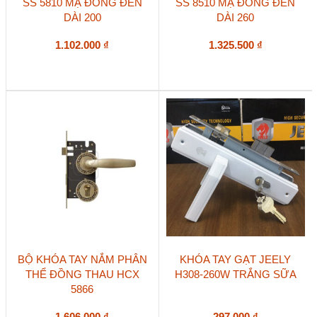
SS 5810 MẠ ĐỒNG ĐEN
SS 8510 MẠ ĐỒNG ĐEN
DÀI 200
DÀI 260
1.102.000
₫
1.325.500
₫
BỘ KHÓA TAY NẮM PHÂN
KHÓA TAY GẠT JEELY
THỂ ĐỒNG THAU HCX
H308-260W TRẮNG SỮA
5866
1.606.000
₫
297.000
₫