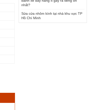
Bánh xe đẩy hàng ít gây ra tiếng ồn
nhất?
Sửa cửa nhôm kính tại nhà khu vực TP
Hồ Chí Minh