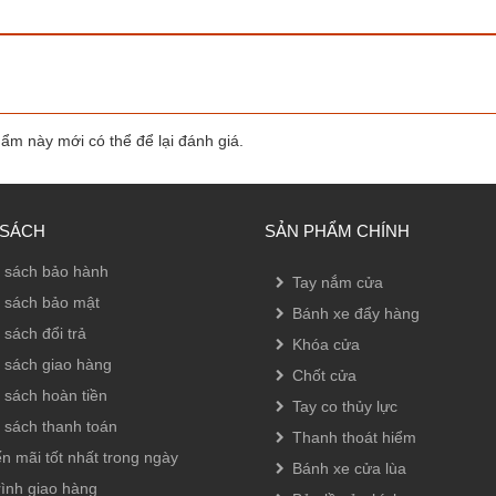
m này mới có thể để lại đánh giá.
 SÁCH
SẢN PHẨM CHÍNH
 sách bảo hành
Tay nắm cửa
 sách bảo mật
Bánh xe đẩy hàng
 sách đổi trả
Khóa cửa
 sách giao hàng
Chốt cửa
 sách hoàn tiền
Tay co thủy lực
 sách thanh toán
Thanh thoát hiểm
n mãi tốt nhất trong ngày
Bánh xe cửa lùa
rình giao hàng