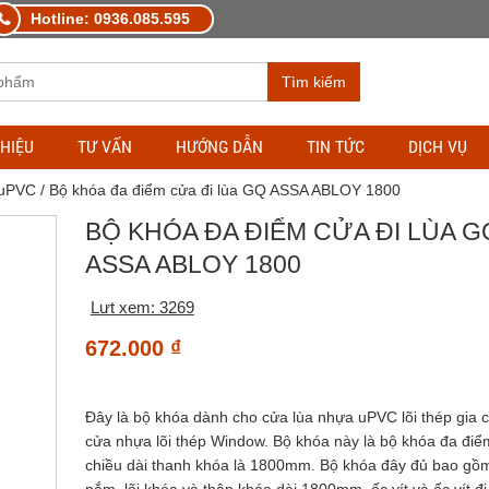
Hotline: 0936.085.595
Tìm kiếm
THIỆU
TƯ VẤN
HƯỚNG DẪN
TIN TỨC
DỊCH VỤ
 uPVC
/ Bộ khóa đa điểm cửa đi lùa GQ ASSA ABLOY 1800
BỘ KHÓA ĐA ĐIỂM CỬA ĐI LÙA G
ASSA ABLOY 1800
Lưt xem: 3269
672.000
₫
Đây là bộ khóa dành cho cửa lùa nhựa uPVC lõi thép gia
cửa nhựa lõi thép Window. Bộ khóa này là bộ khóa đa điể
chiều dài thanh khóa là 1800mm. Bộ khóa đây đủ bao gồm