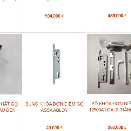
489.000
₫
₫
904.000
₫
BỘ KHÓA ĐƠN ĐI
Ổ HẤT GQ
BỤNG KHÓA ĐƠN ĐIỂM GQ
12900A LOẠI 2 (HÀ
ÀU ĐEN
ASSA ABLOY
252.000
₫
40.000
₫