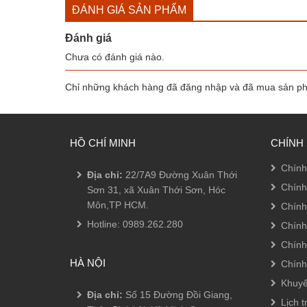
ĐÁNH GIÁ SẢN PHẨM
Đánh giá
Chưa có đánh giá nào.
Chỉ những khách hàng đã đăng nhập và đã mua sản phẩ
HỒ CHÍ MINH
CHÍNH
Chính
Địa chỉ:
22/7A9 Đường Xuân Thới
Chính
Sơn 31, xã Xuân Thới Sơn, Hóc
Môn,TP HCM.
Chính
Hotline:
0989.262.280
Chính
Chính
HÀ NỘI
Chính
Khuyế
Địa chỉ:
Số 15 Đường Đồi Giang,
Lịch t