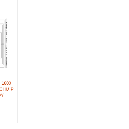
 1800
 CHỮ P
OY