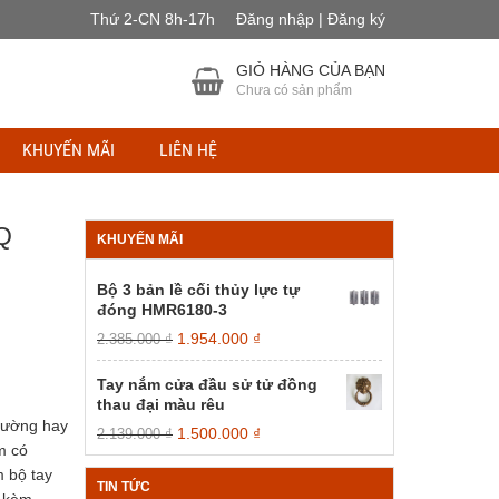
Thứ 2-CN 8h-17h
Đăng nhập | Đăng ký
GIỎ HÀNG CỦA BẠN
Chưa có sản phẩm
KHUYẾN MÃI
LIÊN HỆ
Q
KHUYẾN MÃI
Bộ 3 bản lề cối thủy lực tự
đóng HMR6180-3
Giá
Giá
1.954.000
₫
2.385.000
₫
gốc
hiện
là:
tại
Tay nắm cửa đầu sử tử đồng
2.385.000 ₫.
là:
thau đại màu rêu
1.954.000 ₫.
 cường hay
Giá
Giá
1.500.000
₫
2.139.000
₫
m có
gốc
hiện
là:
tại
 bộ tay
TIN TỨC
2.139.000 ₫.
là: