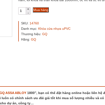
nắm, lõi khóa và thân khóa dài 1800mm, ốc vít và ốc vít đ
Bộ
Mua hàng
khóa
đa
điểm
SKU:
14760
cửa
Danh mục:
Khóa cửa nhựa uPVC
đi
Thương hiệu:
GQ
lùa
GQ
Hãng:
GQ
ASSA
ABLOY
1800
số
lượng
GQ
ASSA ABLOY
1800”, bạn có thể đặt hàng online hoặc liên hệ 
i luôn có chính sách ưu đãi giá tốt khi mua số lượng nhiều và có
 cho dự án, công ty…