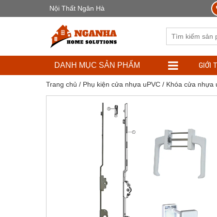
Nội Thất Ngân Hà
GIỚI 
DANH MỤC SẢN PHẨM
Trang chủ
/
Phụ kiện cửa nhựa uPVC
/
Khóa cửa nhựa