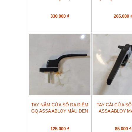
330.000
₫
265.000
Sản
TAY NẮM CỬA SỔ ĐA ĐIỂM
TAY CÀI CỬA S
phẩm
GQ ASSA ABLOY MÀU ĐEN
ASSA ABLOY M
này
có
nhiều
biến
125.000
₫
85.000
₫