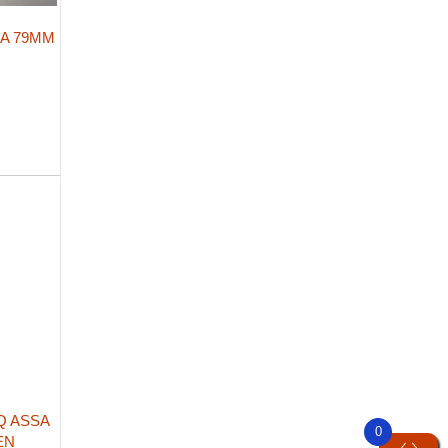
ÌA 79MM
Q ASSA
0
EN