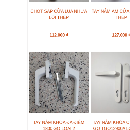
CHỐT SẬP CỬA LÙA NHỰA
TAY NẮM ÂM CỬA
LÕI THÉP
THÉP
112.000
₫
127.000
TAY NẮM KHÓA ĐA ĐIỂM
TAY NẮM KHÓA 
1800 GQ LOẠI 2
GQ TGQ12900A L