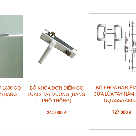
BỘ KHÓA ĐA ĐIỂM
M 1800 GQ
BỘ KHÓA ĐƠN ĐIỂM GQ
CỬA LÙA TAY NẮM
2 (HÀNG
LOẠI 2 TAY VUÔNG (HÀNG
GQ ASSA ABL
PHỔ THÔNG)
727.000
₫
₫
241.000
₫