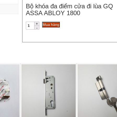
Bộ khóa đa điểm cửa đi lùa GQ
ASSA ABLOY 1800
Bộ
Mua hàng
khóa
đa
điểm
cửa
đi
lùa
GQ
ASSA
ABLOY
1800
số
lượng