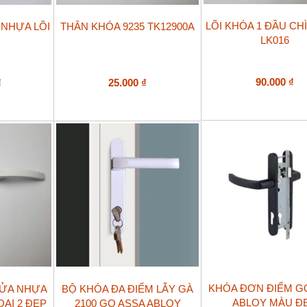
LÕI KHÓA 1 ĐẦU CH
 NHỰA LÕI
THÂN KHÓA 9235 TK12900A
LK016
90.000
₫
₫
25.000
₫
KHÓA ĐƠN ĐIỂM G
CỬA NHỰA
BỘ KHÓA ĐA ĐIỂM LẪY GÀ
ABLOY MÀU Đ
OẠI 2 ĐẸP
2100 GQ ASSA ABLOY