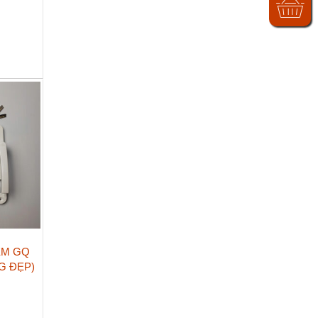
ỂM GQ
NG ĐẸP)