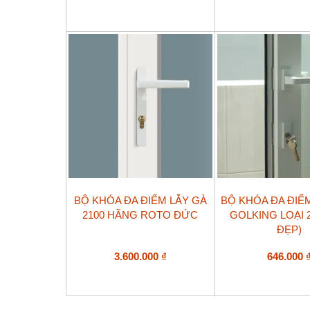
thể.
Các
tùy
chọn
có
thể
được
chọn
trên
trang
sản
phẩm
BỘ KHÓA ĐA ĐIỂM LẪY GÀ
BỘ KHÓA ĐA ĐIỂ
2100 HÃNG ROTO ĐỨC
GOLKING LOẠI 
ĐẸP)
3.600.000
₫
646.000