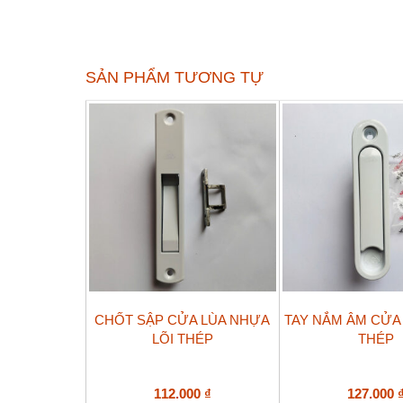
SẢN PHẨM TƯƠNG TỰ
CHỐT SẬP CỬA LÙA NHỰA
TAY NẮM ÂM CỬA
LÕI THÉP
THÉP
112.000
₫
127.000