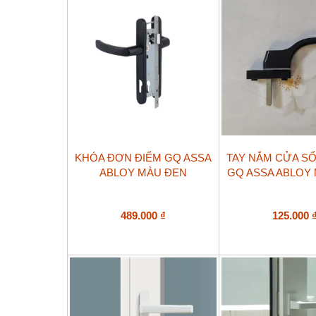
KHÓA ĐƠN ĐIỂM GQ ASSA
TAY NẮM CỬA SỔ
ABLOY MÀU ĐEN
GQ ASSA ABLOY
489.000
₫
125.000