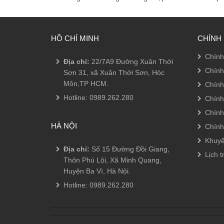
HỒ CHÍ MINH
CHÍNH
Chính
Địa chỉ:
22/7A9 Đường Xuân Thới
Chính
Sơn 31, xã Xuân Thới Sơn, Hóc
Môn,TP HCM.
Chính
Hotline:
0989.262.280
Chính
Chính
HÀ NỘI
Chính
Khuyế
Địa chỉ:
Số 15 Đường Đồi Giang,
Lịch t
Thôn Phú Lội, Xã Minh Quang,
Huyện Ba Vì, Hà Nội.
Hotline:
0989.262.280