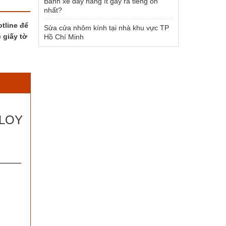
Bánh xe đẩy hàng ít gây ra tiếng ồn
nhất?
tline để
Sửa cửa nhôm kính tại nhà khu vực TP
 giấy tờ
Hồ Chí Minh
BLOY