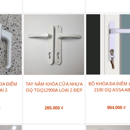
BỘ KHÓA ĐA ĐIỂM 
ĐA ĐIỂM
TAY NẮM KHÓA CỬA NHỰA
2100 GQ ASSA A
ẠI 2
GQ TGQ12900A LOẠI 2 ĐẸP
904.000
₫
₫
265.000
₫