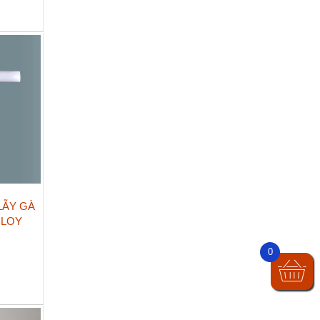
LẪY GÀ
BLOY
0