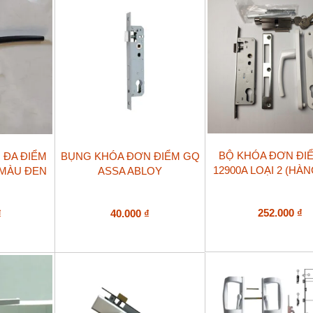
BỘ KHÓA ĐƠN ĐI
 ĐA ĐIỂM
BỤNG KHÓA ĐƠN ĐIỂM GQ
12900A LOẠI 2 (HÀ
 MÀU ĐEN
ASSA ABLOY
252.000
₫
₫
40.000
₫