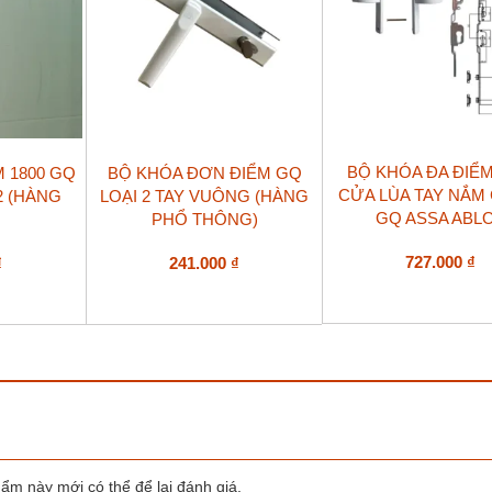
BỘ KHÓA ĐA ĐIỂM
M 1800 GQ
BỘ KHÓA ĐƠN ĐIỂM GQ
CỬA LÙA TAY NẮM
2 (HÀNG
LOẠI 2 TAY VUÔNG (HÀNG
GQ ASSA ABL
PHỔ THÔNG)
727.000
₫
₫
241.000
₫
m này mới có thể để lại đánh giá.