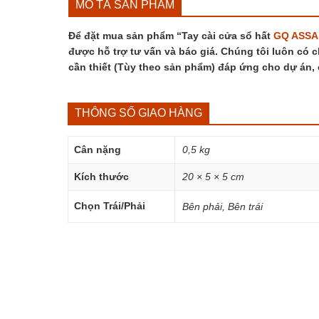
MÔ TẢ SẢN PHẨM
Để đặt mua sản phẩm “Tay cài cửa sổ hất
GQ
ASSA
được hỗ trợ tư vấn và báo giá. Chúng tôi luôn có c
cần thiết (Tùy theo sản phẩm) đáp ứng cho dự án,
THÔNG SỐ GIAO HÀNG
Cân nặng
0,5 kg
Kích thước
20 × 5 × 5 cm
Chọn Trái/Phải
Bên phải, Bên trái