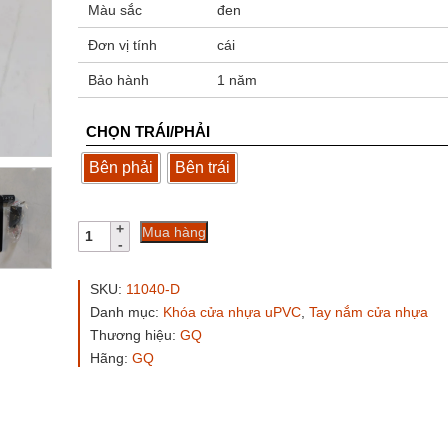
Màu sắc
đen
Đơn vị tính
cái
Bảo hành
1 năm
CHỌN TRÁI/PHẢI
Bên phải
Bên trái
Tay
Mua hàng
cài
cửa
sổ
SKU:
11040-D
hất
Danh mục:
Khóa cửa nhựa uPVC
,
Tay nắm cửa nhựa
GQ
Thương hiệu:
GQ
ASSA
ABLOY
Hãng:
GQ
màu
đen
số
lượng