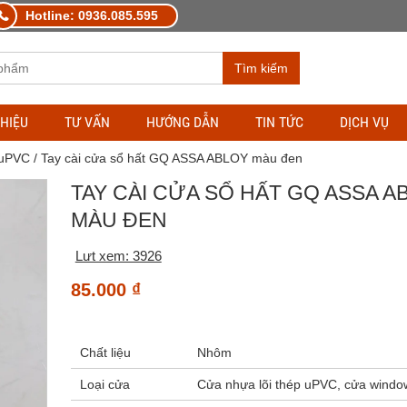
Hotline: 0936.085.595
Tìm kiếm
THIỆU
TƯ VẤN
HƯỚNG DẪN
TIN TỨC
DỊCH VỤ
 uPVC
/ Tay cài cửa sổ hất GQ ASSA ABLOY màu đen
TAY CÀI CỬA SỔ HẤT GQ ASSA A
MÀU ĐEN
Lưt xem: 3926
85.000
₫
Chất liệu
Nhôm
Loại cửa
Cửa nhựa lõi thép uPVC, cửa windo