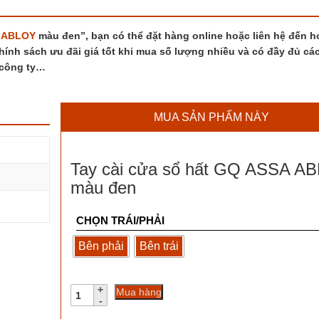
 ABLOY
màu đen”, bạn có thể đặt hàng online hoặc liên hệ đến ho
hính sách ưu đãi giá tốt khi mua số lượng nhiều và có đầy đủ các
 công ty…
MUA SẢN PHẨM NÀY
Tay cài cửa sổ hất GQ ASSA A
màu đen
CHỌN TRÁI/PHẢI
Bên phải
Bên trái
Tay
Mua hàng
cài
cửa