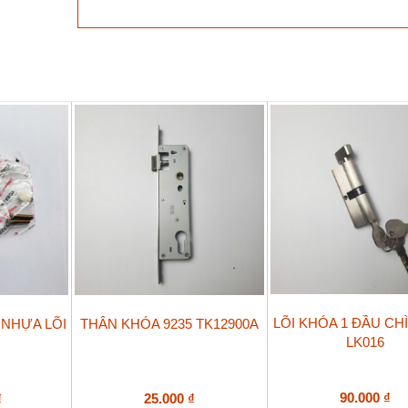
sổ
hất
GQ
ASSA
ABLOY
màu
đen
số
lượng
LÕI KHÓA 1 ĐẦU CH
 NHỰA LÕI
THÂN KHÓA 9235 TK12900A
LK016
90.000
₫
₫
25.000
₫