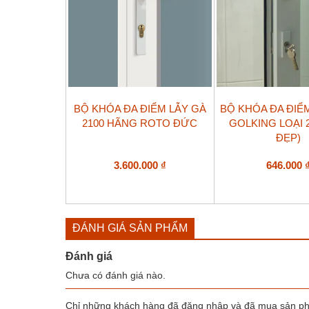
BỘ KHÓA ĐA ĐIỂM LẪY GÀ
BỘ KHÓA ĐA ĐIỂ
2100 HÃNG ROTO ĐỨC
GOLKING LOẠI 
ĐẸP)
3.600.000
₫
646.000
ĐÁNH GIÁ SẢN PHẨM
Đánh giá
Chưa có đánh giá nào.
Chỉ những khách hàng đã đăng nhập và đã mua sản phẩ