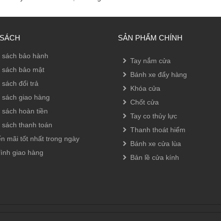
 SÁCH
SẢN PHẨM CHÍNH
 sách bảo hành
Tay nắm cửa
 sách bảo mật
Bánh xe đẩy hàng
 sách đổi trả
Khóa cửa
 sách giao hàng
Chốt cửa
 sách hoàn tiền
Tay co thủy lực
 sách thanh toán
Thanh thoát hiểm
n mãi tốt nhất trong ngày
Bánh xe cửa lùa
rình giao hàng
Bản lề cửa kính