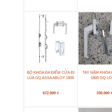
BỘ KHÓA ĐA ĐIỂM CỬA ĐI
TAY NẮM KHÓA 
LÙA GQ ASSA ABLOY 1800
1800 GQ LO
672.000
₫
330.000