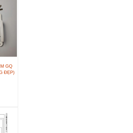
ỂM GQ
NG ĐẸP)