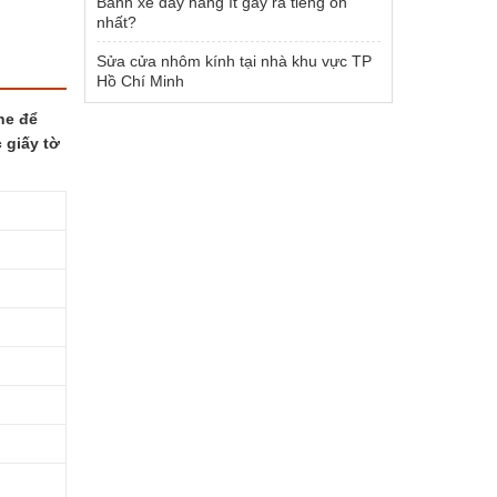
Bánh xe đẩy hàng ít gây ra tiếng ồn
nhất?
Sửa cửa nhôm kính tại nhà khu vực TP
Hồ Chí Minh
ne để
 giấy tờ