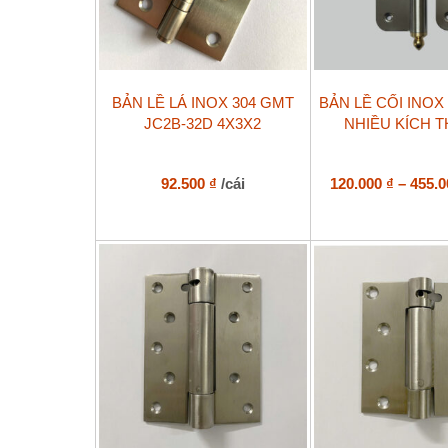
phẩm
Sản
BẢN LỀ LÁ INOX 304 GMT
BẢN LỀ CỐI INOX 
phẩm
JC2B-32D 4X3X2
NHIỀU KÍCH 
này
có
nhiều
biến
92.500
₫
/cái
120.000
₫
–
455.
thể.
Các
tùy
chọn
có
thể
được
chọn
trên
trang
sản
phẩm