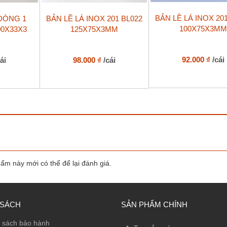
BẢN LỀ LÁ INOX 20
 ĐÓNG 1
BẢN LỀ LÁ INOX 201 BL022
100X75X3M
00X33X3
125X75X3MM
92.000
₫
/cái
cái
98.000
₫
/cái
m này mới có thể để lại đánh giá.
 SÁCH
SẢN PHẨM CHÍNH
 sách bảo hành