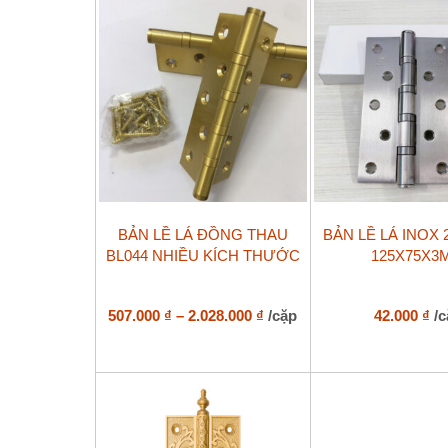
Sản
BẢN LỀ LÁ ĐỒNG THAU
BẢN LỀ LÁ INOX 
phẩm
BL044 NHIỀU KÍCH THƯỚC
125X75X3
này
có
nhiều
biến
Khoảng
507.000
₫
–
2.028.000
₫
/cặp
42.000
₫
/
thể.
giá:
Các
từ
tùy
507.000 ₫
chọn
đến
có
2.028.000 ₫
thể
được