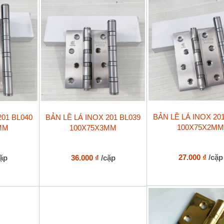
lượng
BẢN LỀ LÁ INOX 20
201 BL040
BẢN LỀ LÁ INOX 201 BL039
100X75X2M
MM
100X75X3MM
27.000
₫
/cặp
cặp
36.000
₫
/cặp