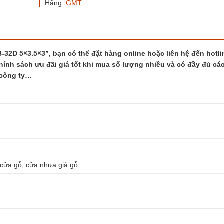
Hãng:
GMT
số
lượng
32D 5×3.5×3”, bạn có thể đặt hàng online hoặc liên hệ đến hotli
hính sách ưu đãi giá tốt khi mua số lượng nhiều và có đầy đủ các
 công ty…
 cửa gỗ, cửa nhựa giả gỗ