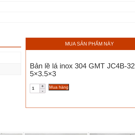
MUA SẢN PHẨM NÀY
Bản lề lá inox 304 GMT JC4B-3
5×3.5×3
Bản
Mua hàng
lề
lá
inox
304
GMT
JC4B-
32D
5x3.5x3
số