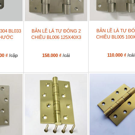
BẢN LỀ LÁ TỰ Đ
304 BL033
BẢN LỀ LÁ TỰ ĐÓNG 2
CHIỀU BL005 100
THƯỚC
CHIỀU BL006 125X40X3
Khoảng
110.000
₫
/cái
000
₫
/cặp
158.000
₫
/cái
giá:
từ
120.000 ₫
đến
455.000 ₫