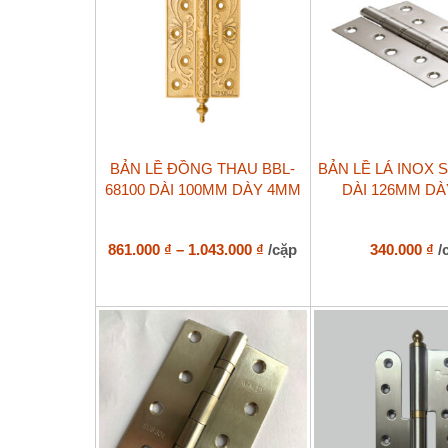
chọn
trên
trang
sản
phẩm
Sản
BẢN LỀ ĐỒNG THAU BBL-
BẢN LỀ LÁ INOX S
phẩm
68100 DÀI 100MM DÀY 4MM
DÀI 126MM D
này
có
nhiều
biến
Khoảng
861.000
₫
–
1.043.000
₫
/cặp
340.000
₫
/
thể.
giá:
Các
từ
tùy
861.000 ₫
chọn
đến
có
1.043.000 ₫
thể
được
chọn
trên
trang
sản