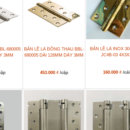
BẢN LỀ LÁ INOX 3
BL-680005
BẢN LỀ LÁ ĐỒNG THAU BBL-
JC4B-03 4X3X
ÀY 3MM
680005 DÀI 126MM DÀY 3MM
160.000
₫
/cái
cặp
453.000
₫
/cặp