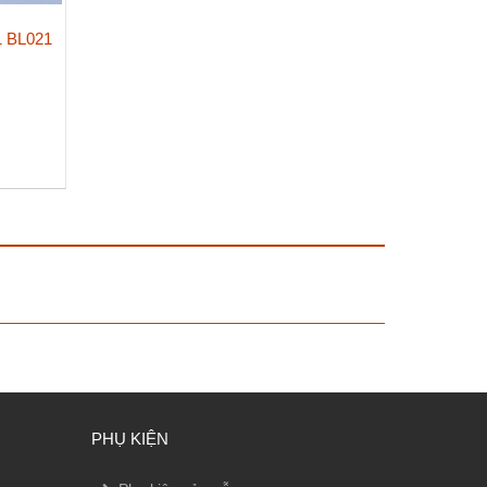
1 BL021
M
PHỤ KIỆN