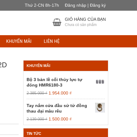
Thứ 2-CN 8h-17h
Đăng nhập | Đăng ký
GIỎ HÀNG CỦA BẠN
Chưa có sản phẩm
KHUYẾN MÃI
LIÊN HỆ
2D
KHUYẾN MÃI
Bộ 3 bản lề cối thủy lực tự
đóng HMR6180-3
Giá
Giá
1.954.000
₫
2.385.000
₫
gốc
hiện
là:
tại
Tay nắm cửa đầu sử tử đồng
2.385.000 ₫.
là:
thau đại màu rêu
1.954.000 ₫.
Giá
Giá
1.500.000
₫
2.139.000
₫
gốc
hiện
là:
tại
TIN TỨC
2.139.000 ₫.
là: