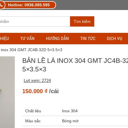
Hotline: 0936.085.595
Tìm kiếm
THIỆU
TƯ VẤN
HƯỚNG DẪN
TIN TỨC
DỊCH VỤ
lá inox 304 GMT JC4B-32D 5×3.5×3
BẢN LỀ LÁ INOX 304 GMT JC4B-3
5×3.5×3
Lưt xem: 2724
150.000
₫
/cái
Chất liệu
Inox 304
Màu sắc
Bóng mờ