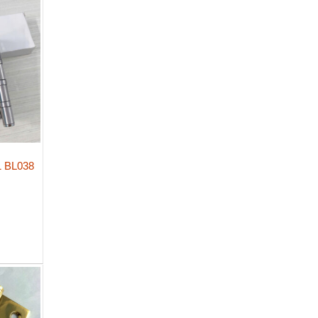
1 BL038
M