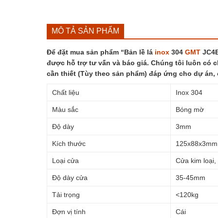
MÔ TẢ SẢN PHẨM
Để đặt mua sản phẩm “Bản lề lá
inox
304
GMT
JC4B-
được hỗ trợ tư vấn và báo giá. Chúng tôi luôn có c
cần thiết (Tùy theo sản phẩm) đáp ứng cho dự án,
Chất liệu
Inox 304
Màu sắc
Bóng mờ
Độ dày
3mm
Kích thước
125x88x3mm
Loại cửa
Cửa kim loại,
Độ dày cửa
35-45mm
Tải trọng
<120kg
Đợn vị tính
Cái