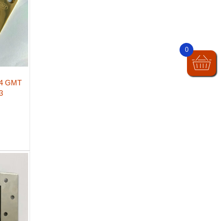
0
04 GMT
3