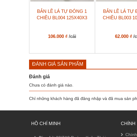
BẢN LỀ LÁ TỰ ĐÓNG 1
BẢN LỀ LÁ TỰ
CHIỀU BL004 125X40X3
CHIỀU BL003 1
106.000
₫
/cái
62.000
₫
/
ĐÁNH GIÁ SẢN PHẨM
Đánh giá
Chưa có đánh giá nào.
Chỉ những khách hàng đã đăng nhập và đã mua sản phẩ
HỒ CHÍ MINH
CHÍNH
Chính