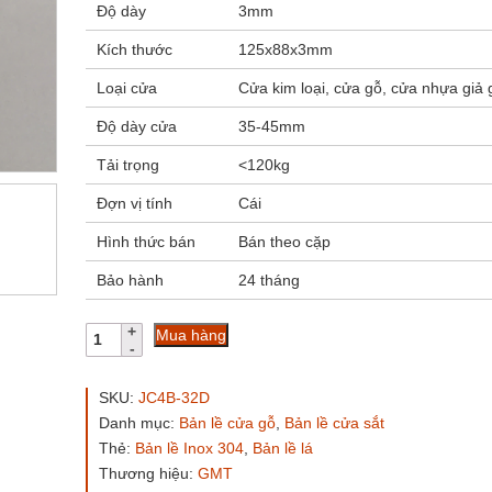
Độ dày
3mm
Kích thước
125x88x3mm
Loại cửa
Cửa kim loại, cửa gỗ, cửa nhựa giả 
Độ dày cửa
35-45mm
Tải trọng
<120kg
Đợn vị tính
Cái
Hình thức bán
Bán theo cặp
Bảo hành
24 tháng
Bản
Mua hàng
lề
lá
inox
SKU:
JC4B-32D
304
Danh mục:
Bản lề cửa gỗ
,
Bản lề cửa sắt
GMT
Thẻ:
Bản lề Inox 304
,
Bản lề lá
JC4B-
32D
Thương hiệu:
GMT
5x3.5x3