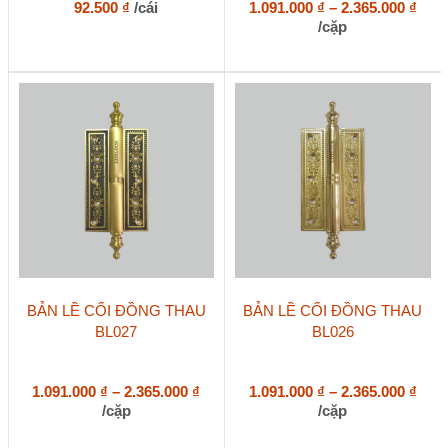
biến
Kho
92.500
₫
/cái
1.091.000
₫
–
2.365.000
₫
thể.
giá:
/cặp
Các
từ
tùy
1.09
chọn
đến
có
2.36
thể
được
chọn
trên
trang
sản
phẩm
Sản
Sản
BẢN LỀ CỐI ĐỒNG THAU
BẢN LỀ CỐI ĐỒNG THAU
phẩm
phẩm
BL027
BL026
này
này
có
có
nhiều
nhiều
biến
Khoảng
biến
Kho
1.091.000
₫
–
2.365.000
₫
1.091.000
₫
–
2.365.000
₫
thể.
thể.
giá:
giá:
/cặp
/cặp
Các
Các
từ
từ
tùy
tùy
1.091.000 ₫
1.09