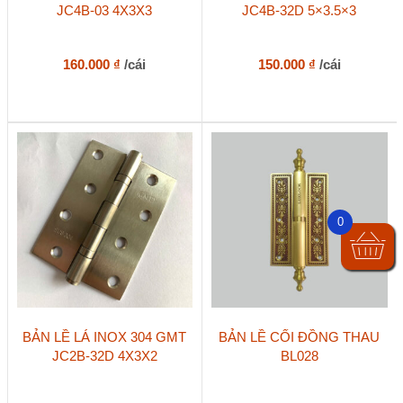
JC4B-03 4X3X3
JC4B-32D 5×3.5×3
160.000
₫
/cái
150.000
₫
/cái
0
Sản
BẢN LỀ LÁ INOX 304 GMT
BẢN LỀ CỐI ĐỒNG THAU
phẩm
JC2B-32D 4X3X2
BL028
này
có
nhiều