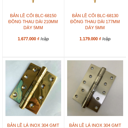
Sản
Sản
BẢN LỀ CỐI BLC-68150
BẢN LỀ CỐI BLC-68130
phẩm
phẩm
ĐỒNG THAU DÀI 210MM
ĐỒNG THAU DÀI 177MM
này
này
DÀY 5MM
DÀY 5MM
có
có
nhiều
nhiều
biến
biến
1.677.000
₫
/cặp
1.179.000
₫
/cặp
thể.
thể.
Các
Các
tùy
tùy
chọn
chọn
có
có
thể
thể
được
được
chọn
chọn
trên
trên
trang
trang
sản
sản
phẩm
phẩm
BẢN LỀ LÁ INOX 304 GMT
BẢN LỀ LÁ INOX 304 GMT