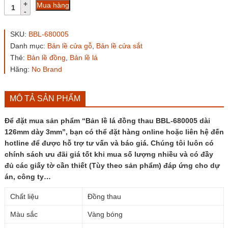
Bản
Mua hàng
lề
lá
đồng
SKU:
BBL-680005
thau
Danh mục:
Bản lề cửa gỗ
,
Bản lề cửa sắt
BBL-
Thẻ:
Bản lề đồng
,
Bản lề lá
680005
dài
Hãng:
No Brand
126mm
dày
3mm
MÔ TẢ SẢN PHẨM
số
lượng
Để đặt mua sản phẩm “Bản lề lá đồng thau BBL-680005 dài
126mm dày 3mm”, bạn có thể đặt hàng online hoặc liên hệ đến
hotline để được hỗ trợ tư vấn và báo giá. Chúng tôi luôn có
chính sách ưu đãi giá tốt khi mua số lượng nhiều và có đầy
đủ các giấy tờ cần thiết (Tùy theo sản phẩm) đáp ứng cho dự
án, công ty…
Chất liệu
Đồng thau
Màu sắc
Vàng bóng