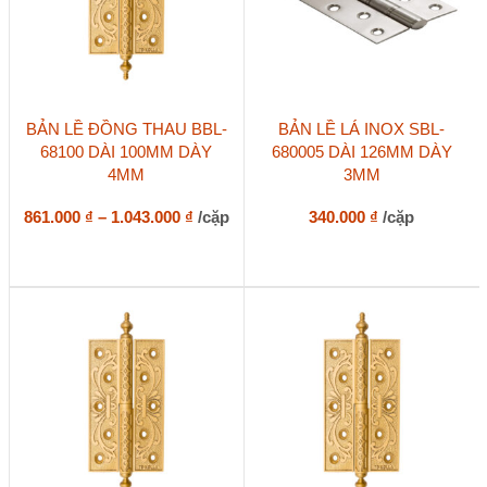
Sản
BẢN LỀ ĐỒNG THAU BBL-
BẢN LỀ LÁ INOX SBL-
phẩm
68100 DÀI 100MM DÀY
680005 DÀI 126MM DÀY
này
4MM
3MM
có
nhiều
biến
Khoảng
861.000
₫
–
1.043.000
₫
/cặp
340.000
₫
/cặp
thể.
giá:
Các
từ
tùy
861.000 ₫
chọn
đến
có
1.043.000 ₫
thể
được
chọn
trên
trang
sản
phẩm