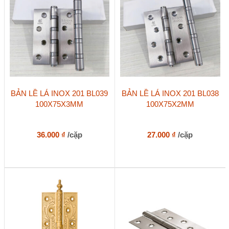
được
chọn
trên
trang
sản
phẩm
BẢN LỀ LÁ INOX 201 BL039
BẢN LỀ LÁ INOX 201 BL038
100X75X3MM
100X75X2MM
36.000
₫
/cặp
27.000
₫
/cặp