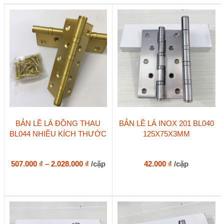
dày
3mm
số
lượng
Sản
BẢN LỀ LÁ ĐỒNG THAU
BẢN LỀ LÁ INOX 201 BL040
phẩm
BL044 NHIỀU KÍCH THƯỚC
125X75X3MM
này
có
nhiều
biến
Khoảng
507.000
₫
–
2.028.000
₫
/cặp
42.000
₫
/cặp
thể.
giá:
Các
từ
tùy
507.000 ₫
chọn
đến
có
2.028.000 ₫
thể