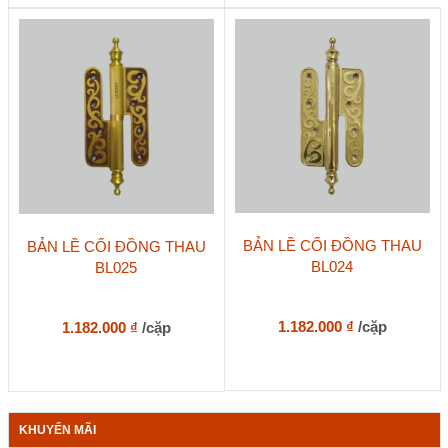
chọn
chọn
đến
đến
có
có
2.365.000 ₫
2.36
thể
thể
được
được
chọn
chọn
trên
trên
trang
trang
sản
sản
phẩm
phẩm
BẢN LỀ CỐI ĐỒNG THAU
BẢN LỀ CỐI ĐỒNG THAU
BL024
BL025
1.182.000
₫
/cặp
1.182.000
₫
/cặp
KHUYẾN MÃI