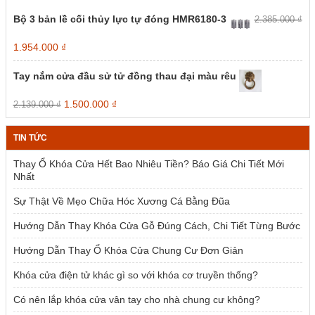
Bộ 3 bản lề cối thủy lực tự đóng HMR6180-3
2.385.000
₫
Giá
Giá
1.954.000
₫
gốc
hiện
là:
tại
Tay nắm cửa đầu sử tử đồng thau đại màu rêu
2.385.000 ₫.
là:
1.954.000 ₫.
Giá
Giá
1.500.000
₫
2.139.000
₫
gốc
hiện
là:
tại
TIN TỨC
2.139.000 ₫.
là:
1.500.000 ₫.
Thay Ổ Khóa Cửa Hết Bao Nhiêu Tiền? Báo Giá Chi Tiết Mới
Nhất
Sự Thật Về Mẹo Chữa Hóc Xương Cá Bằng Đũa
Hướng Dẫn Thay Khóa Cửa Gỗ Đúng Cách, Chi Tiết Từng Bước
Hướng Dẫn Thay Ổ Khóa Cửa Chung Cư Đơn Giản
Khóa cửa điện tử khác gì so với khóa cơ truyền thống?
Có nên lắp khóa cửa vân tay cho nhà chung cư không?