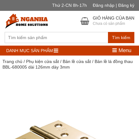
Thứ 2-CN 8h-17h
Đăng nhập | Đăng ký
GIỎ HÀNG CỦA BẠN
Chưa có sản phẩm
Tìm kiếm
Menu
DANH MỤC SẢN PHẨM
Trang chủ
/
Phụ kiện cửa sắt
/
Bản lề cửa sắt
/ Bản lề lá đồng thau
BBL-680005 dài 126mm dày 3mm