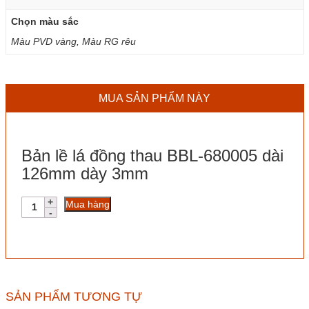
Chọn màu sắc
Màu PVD vàng, Màu RG rêu
MUA SẢN PHẨM NÀY
Bản lề lá đồng thau BBL-680005 dài
126mm dày 3mm
Bản
Mua hàng
lề
lá
đồng
thau
BBL-
680005
dài
SẢN PHẨM TƯƠNG TỰ
126mm