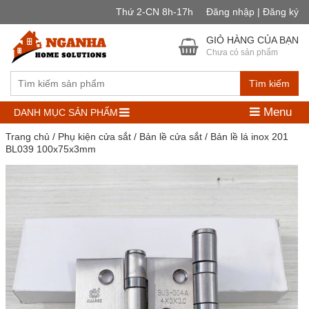
Thứ 2-CN 8h-17h
Đăng nhập | Đăng ký
GIỎ HÀNG CỦA BẠN
Chưa có sản phẩm
Tìm kiếm
Menu
DANH MỤC SẢN PHẨM
Trang chủ
/
Phụ kiện cửa sắt
/
Bản lề cửa sắt
/ Bản lề lá inox 201
BL039 100x75x3mm