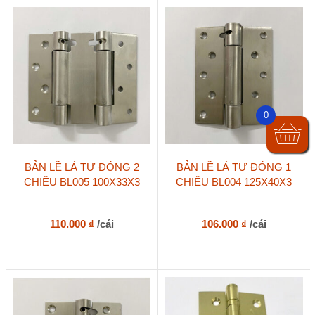
0
BẢN LỀ LÁ TỰ ĐÓNG 2
BẢN LỀ LÁ TỰ ĐÓNG 1
CHIỀU BL005 100X33X3
CHIỀU BL004 125X40X3
110.000
₫
/cái
106.000
₫
/cái