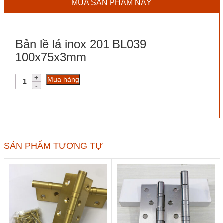
MUA SẢN PHẨM NÀY
Bản lề lá inox 201 BL039
100x75x3mm
Bản
Mua hàng
lề
lá
inox
201
BL039
100x75x3mm
số
SẢN PHẨM TƯƠNG TỰ
lượng