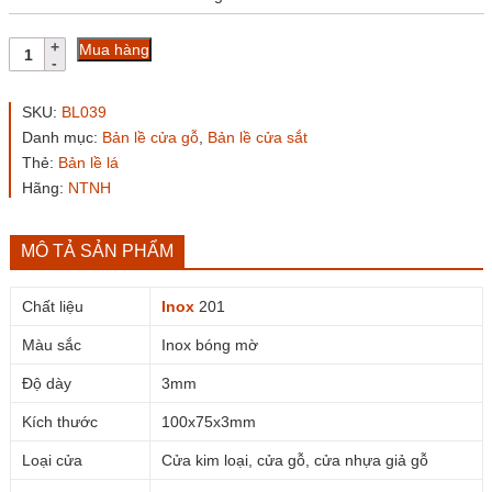
Bản
Mua hàng
lề
lá
inox
SKU:
BL039
201
Danh mục:
Bản lề cửa gỗ
,
Bản lề cửa sắt
BL039
Thẻ:
Bản lề lá
100x75x3mm
số
Hãng:
NTNH
lượng
MÔ TẢ SẢN PHẨM
Chất liệu
Inox
201
Màu sắc
Inox bóng mờ
Độ dày
3mm
Kích thước
100x75x3mm
Loại cửa
Cửa kim loại, cửa gỗ, cửa nhựa giả gỗ