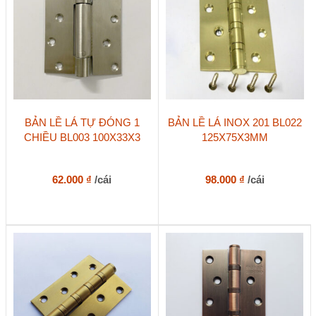
BẢN LỀ LÁ TỰ ĐÓNG 1
BẢN LỀ LÁ INOX 201 BL022
CHIỀU BL003 100X33X3
125X75X3MM
62.000
₫
/cái
98.000
₫
/cái