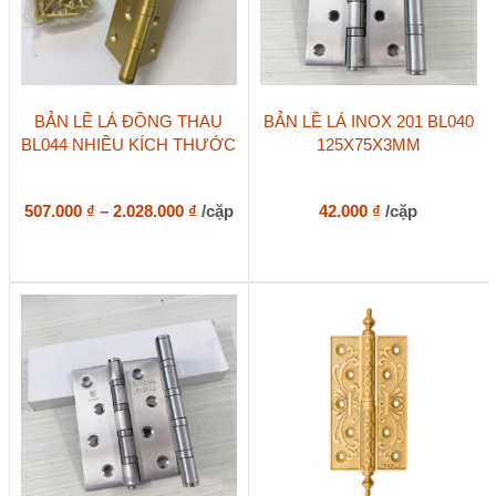
Sản
BẢN LỀ LÁ ĐỒNG THAU
BẢN LỀ LÁ INOX 201 BL040
phẩm
BL044 NHIỀU KÍCH THƯỚC
125X75X3MM
này
có
nhiều
biến
Khoảng
507.000
₫
–
2.028.000
₫
/cặp
42.000
₫
/cặp
thể.
giá:
Các
từ
tùy
507.000 ₫
chọn
đến
có
2.028.000 ₫
thể
được
chọn
trên
trang
sản
phẩm