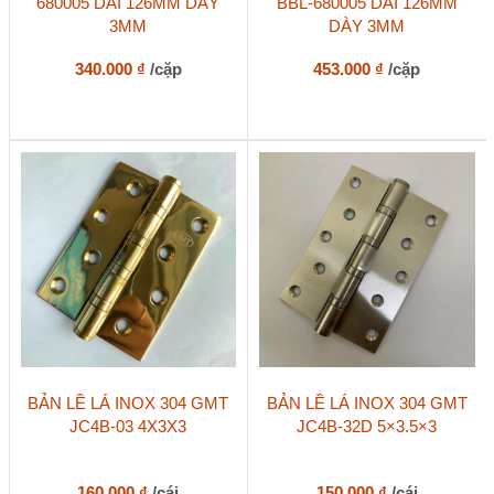
680005 DÀI 126MM DÀY
BBL-680005 DÀI 126MM
3MM
DÀY 3MM
340.000
₫
/cặp
453.000
₫
/cặp
BẢN LỀ LÁ INOX 304 GMT
BẢN LỀ LÁ INOX 304 GMT
JC4B-03 4X3X3
JC4B-32D 5×3.5×3
160.000
₫
/cái
150.000
₫
/cái