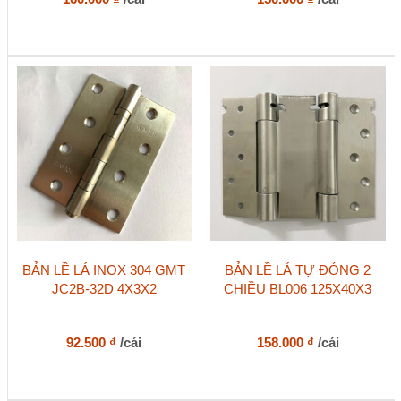
BẢN LỀ LÁ INOX 304 GMT
BẢN LỀ LÁ TỰ ĐÓNG 2
JC2B-32D 4X3X2
CHIỀU BL006 125X40X3
92.500
₫
/cái
158.000
₫
/cái