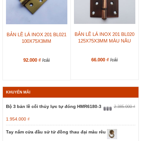
BẢN LỀ LÁ INOX 201 BL020
BẢN LỀ LÁ INOX 201 BL021
125X75X3MM MÀU NÂU
100X75X3MM
66.000
₫
/cái
92.000
₫
/cái
KHUYẾN MÃI
Bộ 3 bản lề cối thủy lực tự đóng HMR6180-3
2.385.000
₫
Giá
Giá
1.954.000
₫
gốc
hiện
là:
tại
Tay nắm cửa đầu sử tử đồng thau đại màu rêu
2.385.000 ₫.
là: