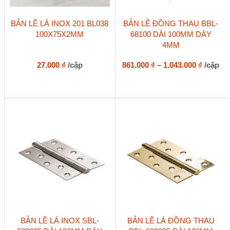
Sản
BẢN LỀ LÁ INOX 201 BL038
BẢN LỀ ĐỒNG THAU BBL-
phẩm
100X75X2MM
68100 DÀI 100MM DÀY
này
4MM
có
nhiều
biến
Khoản
27.000
₫
/cặp
861.000
₫
–
1.043.000
₫
/cặp
thể.
giá:
Các
từ
tùy
861.000
chọn
đến
có
1.043.0
thể
được
chọn
trên
trang
sản
phẩm
BẢN LỀ LÁ INOX SBL-
BẢN LỀ LÁ ĐỒNG THAU