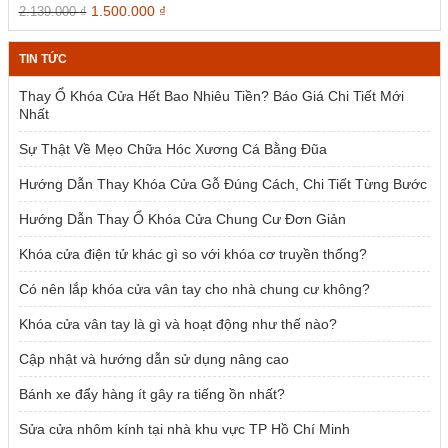
1.954.000 ₫.
Giá
Giá
1.500.000
₫
2.139.000
₫
gốc
hiện
là:
tại
TIN TỨC
2.139.000 ₫.
là:
1.500.000 ₫.
Thay Ổ Khóa Cửa Hết Bao Nhiêu Tiền? Báo Giá Chi Tiết Mới
Nhất
Sự Thật Về Mẹo Chữa Hóc Xương Cá Bằng Đũa
Hướng Dẫn Thay Khóa Cửa Gỗ Đúng Cách, Chi Tiết Từng Bước
Hướng Dẫn Thay Ổ Khóa Cửa Chung Cư Đơn Giản
Khóa cửa điện tử khác gì so với khóa cơ truyền thống?
Có nên lắp khóa cửa vân tay cho nhà chung cư không?
Khóa cửa vân tay là gì và hoạt động như thế nào?
Cập nhật và hướng dẫn sử dụng nâng cao
Bánh xe đẩy hàng ít gây ra tiếng ồn nhất?
Sửa cửa nhôm kính tại nhà khu vực TP Hồ Chí Minh