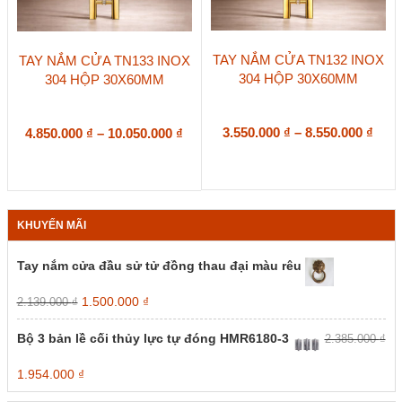
Sản
Sản
TAY NẮM CỬA TN132 INOX
TAY NẮM CỬA TN133 INOX
phẩm
phẩm
304 HỘP 30X60MM
304 HỘP 30X60MM
này
này
có
có
nhiều
nhiều
biến
Kho
biến
Khoảng
3.550.000
₫
–
8.550.000
₫
4.850.000
₫
–
10.050.000
₫
thể.
thể.
giá:
giá:
Các
Các
từ
từ
tùy
tùy
3.55
4.850.000 ₫
chọn
chọn
đến
đến
có
có
8.55
10.050.000 ₫
KHUYẾN MÃI
thể
thể
được
được
chọn
chọn
Tay nắm cửa đầu sử tử đồng thau đại màu rêu
trên
trên
trang
trang
Giá
Giá
1.500.000
₫
2.139.000
₫
sản
sản
gốc
hiện
phẩm
phẩm
là:
tại
Bộ 3 bản lề cối thủy lực tự đóng HMR6180-3
2.385.000
₫
2.139.000 ₫.
là:
1.500.000 ₫.
Giá
Giá
1.954.000
₫
gốc
hiện