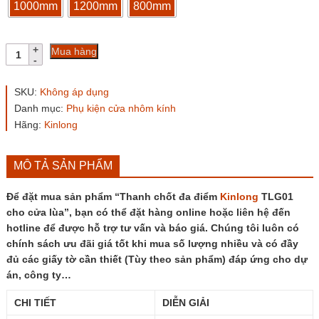
1000mm
1200mm
800mm
Thanh
Mua hàng
chốt
đa
điểm
SKU:
Không áp dụng
Kinlong
Danh mục:
Phụ kiện cửa nhôm kính
TLG01
Hãng:
Kinlong
cho
cửa
lùa
số
MÔ TẢ SẢN PHẨM
lượng
Để đặt mua sản phẩm “Thanh chốt đa điểm
Kinlong
TLG01
cho cửa lùa”, bạn có thể đặt hàng online hoặc liên hệ đến
hotline để được hỗ trợ tư vấn và báo giá. Chúng tôi luôn có
chính sách ưu đãi giá tốt khi mua số lượng nhiều và có đầy
đủ các giấy tờ cần thiết (Tùy theo sản phẩm) đáp ứng cho dự
án, công ty…
CHI TIẾT
DIỄN GIẢI