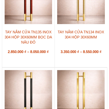
trang
trang
sản
sản
phẩm
phẩm
Sản
Sản
TAY NẮM CỬA TN135 INOX
TAY NẮM CỬA TN134 INOX
phẩm
phẩm
304 HỘP 30X60MM BỌC DA
304 HỘP 30X60MM
này
này
NÂU ĐỎ
có
có
nhiều
nhiều
biến
Khoảng
biến
Kho
2.850.000
₫
–
8.050.000
₫
3.350.000
₫
–
8.550.000
₫
thể.
thể.
giá:
giá:
Các
Các
từ
từ
tùy
tùy
2.850.000 ₫
3.35
chọn
chọn
đến
đến
có
có
8.050.000 ₫
8.55
thể
thể
được
được
chọn
chọn
trên
trên
trang
trang
sản
sản
phẩm
phẩm