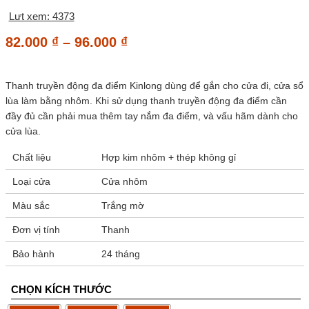
Lưt xem: 4373
Khoảng
82.000
₫
–
96.000
₫
giá:
từ
Thanh truyền động đa điểm Kinlong dùng để gắn cho cửa đi, cửa sổ
82.000 ₫
lùa làm bằng nhôm. Khi sử dụng thanh truyền động đa điểm cần
đến
đầy đủ cần phải mua thêm tay nắm đa điểm, và vấu hãm dành cho
96.000 ₫
cửa lùa.
Chất liệu
Hợp kim nhôm + thép không gỉ
Loại cửa
Cửa nhôm
Màu sắc
Trắng mờ
Đơn vị tính
Thanh
Bảo hành
24 tháng
CHỌN KÍCH THƯỚC