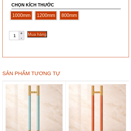
CHỌN KÍCH THƯỚC
1000mm
1200mm
800mm
Thanh
Mua hàng
chốt
đa
điểm
Kinlong
TLG01
cho
cửa
SẢN PHẨM TƯƠNG TỰ
lùa
số
lượng