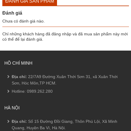
ĐÁNH GIÁ SẢN PHẨM
Đánh giá
Chưa có đánh giá nào.
Chỉ những khách hàng đã đăng nhập và đã mua sản phẩm này mới
có thể để lại đánh giá.
HỒ CHÍ MINH
Địa chỉ:
22/7A9 Đường Xuân Thới Sơn 31, xã Xuân Thới
Sơn, Hóc Môn,TP HCM.
Hotline:
0989.262.280
HÀ NỘI
Địa chỉ:
Số 15 Đường Đồi Giang, Thôn Phú Lội, Xã Minh
Quang, Huyện Ba Vì, Hà Nội.