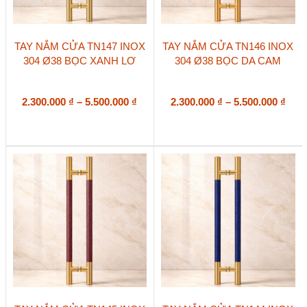
Sản
Sản
TAY NẮM CỬA TN147 INOX
TAY NẮM CỬA TN146 INOX
phẩm
phẩm
304 Ø38 BỌC XANH LƠ
304 Ø38 BỌC DA CAM
này
này
có
có
nhiều
nhiều
biến
Khoảng
biến
Kho
2.300.000
₫
–
5.500.000
₫
2.300.000
₫
–
5.500.000
₫
thể.
thể.
giá:
giá:
Các
Các
từ
từ
tùy
tùy
2.300.000 ₫
2.30
chọn
chọn
đến
đến
có
có
5.500.000 ₫
5.50
thể
thể
được
được
chọn
chọn
trên
trên
trang
trang
sản
sản
phẩm
phẩm
Sản
Sản