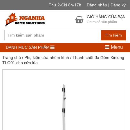
Thứ 2-CN 8h-17h
Đăng nhập | Đăng ký
GIỎ HÀNG CỦA BẠN
Chưa có sản phẩm
Tìm kiếm
Menu
DANH MỤC SẢN PHẨM
Trang chủ
/
Phụ kiện cửa nhôm kính
/ Thanh chốt đa điểm Kinlong
TLG01 cho cửa lùa