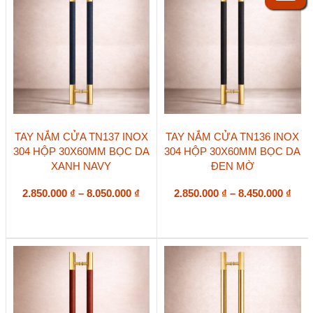
được
được
chọn
chọn
trên
trên
trang
trang
sản
sản
phẩm
phẩm
Sản
Sản
TAY NẮM CỬA TN137 INOX
TAY NẮM CỬA TN136 INOX
phẩm
phẩm
304 HỘP 30X60MM BỌC DA
304 HỘP 30X60MM BỌC DA
này
này
XANH NAVY
ĐEN MỜ
có
có
nhiều
nhiều
biến
Khoảng
biến
Kho
2.850.000
₫
–
8.050.000
₫
2.850.000
₫
–
8.450.000
₫
thể.
thể.
giá:
giá:
Các
Các
từ
từ
tùy
tùy
2.850.000 ₫
2.85
chọn
chọn
đến
đến
có
có
8.050.000 ₫
8.45
thể
thể
được
được
chọn
chọn
trên
trên