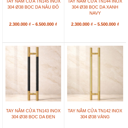
TAY NẮM CỬA TN145 INOX
TAY NẮM CỬA TN144 INOX
phẩm
phẩm
304 Ø38 BỌC DA NÂU ĐỎ
304 Ø38 BỌC DA XANH
này
này
NAVY
có
có
nhiều
nhiều
biến
Khoảng
biến
Kho
2.300.000
₫
–
6.500.000
₫
2.300.000
₫
–
5.500.000
₫
thể.
thể.
giá:
giá:
Các
Các
từ
từ
tùy
tùy
2.300.000 ₫
2.30
chọn
chọn
đến
đến
có
có
6.500.000 ₫
5.50
thể
thể
được
được
chọn
chọn
trên
trên
trang
trang
sản
sản
phẩm
phẩm
Sản
Sản
TAY NẮM CỬA TN143 INOX
TAY NẮM CỬA TN142 INOX
phẩm
phẩm
304 Ø38 BỌC DA ĐEN
304 Ø38 VÀNG
này
này
có
có