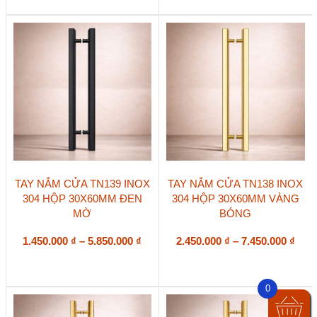
Sản
Sản
TAY NẮM CỬA TN139 INOX
TAY NẮM CỬA TN138 INOX
phẩm
phẩm
304 HỘP 30X60MM ĐEN
304 HỘP 30X60MM VÀNG
này
này
MỜ
BÓNG
có
có
nhiều
nhiều
biến
Khoảng
biến
Kho
1.450.000
₫
–
5.850.000
₫
2.450.000
₫
–
7.450.000
₫
thể.
thể.
giá:
giá:
Các
Các
từ
từ
tùy
tùy
1.450.000 ₫
2.45
0
chọn
chọn
đến
đến
có
có
5.850.000 ₫
7.45
thể
thể