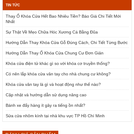
là:
tại
TIN TỨC
2.385.000 ₫.
là:
1.954.000 ₫.
Thay Ổ Khóa Cửa Hết Bao Nhiêu Tiền? Báo Giá Chi Tiết Mới
Nhất
Sự Thật Về Mẹo Chữa Hóc Xương Cá Bằng Đũa
Hướng Dẫn Thay Khóa Cửa Gỗ Đúng Cách, Chi Tiết Từng Bước
Hướng Dẫn Thay Ổ Khóa Cửa Chung Cư Đơn Giản
Khóa cửa điện tử khác gì so với khóa cơ truyền thống?
Có nên lắp khóa cửa vân tay cho nhà chung cư không?
Khóa cửa vân tay là gì và hoạt động như thế nào?
Cập nhật và hướng dẫn sử dụng nâng cao
Bánh xe đẩy hàng ít gây ra tiếng ồn nhất?
Sửa cửa nhôm kính tại nhà khu vực TP Hồ Chí Minh