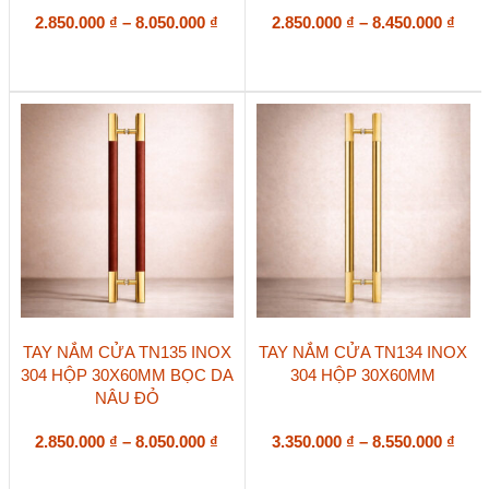
nhiều
nhiều
biến
Khoảng
biến
Kho
2.850.000
₫
–
8.050.000
₫
2.850.000
₫
–
8.450.000
₫
thể.
thể.
giá:
giá:
Các
Các
từ
từ
tùy
tùy
2.850.000 ₫
2.85
chọn
chọn
đến
đến
có
có
8.050.000 ₫
8.45
thể
thể
được
được
chọn
chọn
trên
trên
trang
trang
sản
sản
phẩm
phẩm
Sản
Sản
TAY NẮM CỬA TN135 INOX
TAY NẮM CỬA TN134 INOX
phẩm
phẩm
304 HỘP 30X60MM BỌC DA
304 HỘP 30X60MM
này
này
NÂU ĐỎ
có
có
nhiều
nhiều
biến
Khoảng
biến
Kho
2.850.000
₫
–
8.050.000
₫
3.350.000
₫
–
8.550.000
₫
thể.
thể.
giá:
giá:
Các
Các
từ
từ