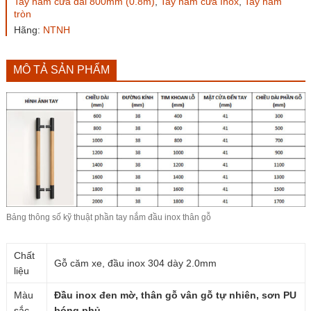
Tay nắm cửa dài 800mm (0.8m)
,
Tay nắm cửa Inox
,
Tay nắm
căm
tròn
xe
ø38
Hãng:
NTNH
số
lượng
MÔ TẢ SẢN PHẨM
Bảng thông số kỹ thuật phần tay nắm đầu
inox
thân gỗ
Chất
Gỗ căm xe, đầu inox 304 dày 2.0mm
liệu
Màu
Đầu inox đen mờ, thân gỗ vân gỗ tự nhiên, sơn PU
sắc
bóng phủ.