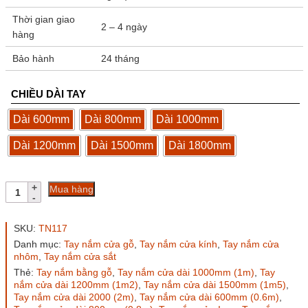
Thời gian giao
2 – 4 ngày
hàng
Bảo hành
24 tháng
CHIỀU DÀI TAY
Dài 600mm
Dài 800mm
Dài 1000mm
Dài 1200mm
Dài 1500mm
Dài 1800mm
Tay
Mua hàng
nắm
cửa
TN117
SKU:
TN117
đầu
Danh mục:
Tay nắm cửa gỗ
,
Tay nắm cửa kính
,
Tay nắm cửa
inox
nhôm
,
Tay nắm cửa sắt
đen
Thẻ:
Tay nắm bằng gỗ
,
Tay nắm cửa dài 1000mm (1m)
,
Tay
mờ,
nắm cửa dài 1200mm (1m2)
,
Tay nắm cửa dài 1500mm (1m5)
,
thân
Tay nắm cửa dài 2000 (2m)
,
Tay nắm cửa dài 600mm (0.6m)
,
gỗ