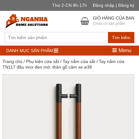
Thứ 2-CN 8h-17h
Đăng nhập | Đăng ký
GIỎ HÀNG CỦA BẠN
Chưa có sản phẩm
Tìm kiếm
Menu
DANH MỤC SẢN PHẨM
Trang chủ
/
Phụ kiện cửa sắt
/
Tay nắm cửa sắt
/ Tay nắm cửa
TN117 đầu inox đen mờ, thân gỗ căm xe ø38