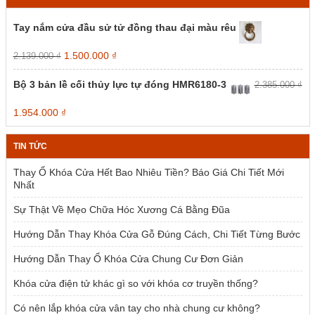
được
được
chọn
chọn
Tay nắm cửa đầu sử tử đồng thau đại màu rêu
trên
trên
trang
trang
Giá
Giá
1.500.000
₫
2.139.000
₫
sản
sản
gốc
hiện
phẩm
phẩm
là:
tại
Bộ 3 bản lề cối thủy lực tự đóng HMR6180-3
2.385.000
₫
2.139.000 ₫.
là:
1.500.000 ₫.
Giá
Giá
1.954.000
₫
gốc
hiện
là:
tại
TIN TỨC
2.385.000 ₫.
là:
1.954.000 ₫.
Thay Ổ Khóa Cửa Hết Bao Nhiêu Tiền? Báo Giá Chi Tiết Mới
Nhất
Sự Thật Về Mẹo Chữa Hóc Xương Cá Bằng Đũa
Hướng Dẫn Thay Khóa Cửa Gỗ Đúng Cách, Chi Tiết Từng Bước
Hướng Dẫn Thay Ổ Khóa Cửa Chung Cư Đơn Giản
Khóa cửa điện tử khác gì so với khóa cơ truyền thống?
Có nên lắp khóa cửa vân tay cho nhà chung cư không?