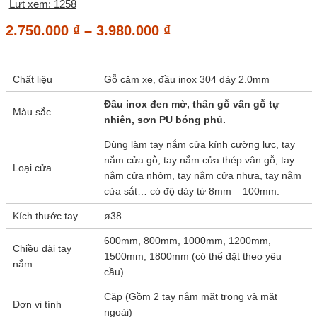
Lưt xem: 1258
Khoảng
2.750.000
₫
–
3.980.000
₫
giá:
từ
Chất liệu
Gỗ căm xe, đầu inox 304 dày 2.0mm
2.750.000 ₫
đến
Đầu inox đen mờ, thân gỗ vân gỗ tự
Màu sắc
nhiên, sơn PU bóng phủ.
3.980.000 ₫
Dùng làm tay nắm cửa kính cường lực, tay
nắm cửa gỗ, tay nắm cửa thép vân gỗ, tay
Loại cửa
nắm cửa nhôm, tay nắm cửa nhựa, tay nắm
cửa sắt… có độ dày từ 8mm – 100mm.
Kích thước tay
ø38
600mm, 800mm, 1000mm, 1200mm,
Chiều dài tay
1500mm, 1800mm (có thể đặt theo yêu
nắm
cầu).
Cặp (Gồm 2 tay nắm mặt trong và mặt
Đơn vị tính
ngoài)