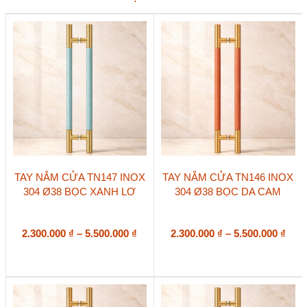
thân
gỗ
căm
xe
ø38
số
lượng
Sản
Sản
TAY NẮM CỬA TN147 INOX
TAY NẮM CỬA TN146 INOX
phẩm
phẩm
304 Ø38 BỌC XANH LƠ
304 Ø38 BỌC DA CAM
này
này
có
có
nhiều
nhiều
biến
Khoảng
biến
Kho
2.300.000
₫
–
5.500.000
₫
2.300.000
₫
–
5.500.000
₫
thể.
thể.
giá:
giá:
Các
Các
từ
từ
tùy
tùy
2.300.000 ₫
2.30
chọn
chọn
đến
đến
có
có
5.500.000 ₫
5.50
thể
thể