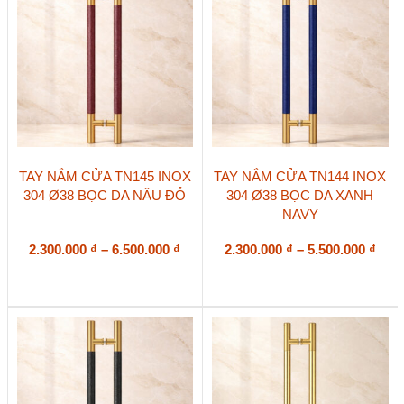
được
được
chọn
chọn
trên
trên
trang
trang
sản
sản
phẩm
phẩm
Sản
Sản
TAY NẮM CỬA TN145 INOX
TAY NẮM CỬA TN144 INOX
phẩm
phẩm
304 Ø38 BỌC DA NÂU ĐỎ
304 Ø38 BỌC DA XANH
này
này
NAVY
có
có
nhiều
nhiều
biến
Khoảng
biến
Kho
2.300.000
₫
–
6.500.000
₫
2.300.000
₫
–
5.500.000
₫
thể.
thể.
giá:
giá:
Các
Các
từ
từ
tùy
tùy
2.300.000 ₫
2.30
chọn
chọn
đến
đến
có
có
6.500.000 ₫
5.50
thể
thể
được
được
chọn
chọn
trên
trên