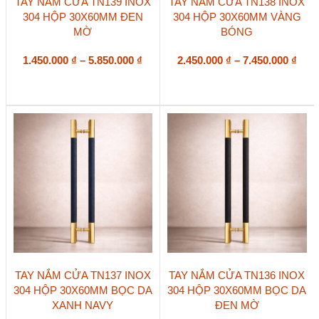
TAY NẮM CỬA TN139 INOX
TAY NẮM CỬA TN138 INOX
phẩm
phẩm
304 HỘP 30X60MM ĐEN
304 HỘP 30X60MM VÀNG
này
này
MỜ
BÓNG
có
có
nhiều
nhiều
biến
Khoảng
biến
Kho
1.450.000
₫
–
5.850.000
₫
2.450.000
₫
–
7.450.000
₫
thể.
thể.
giá:
giá:
Các
Các
từ
từ
tùy
tùy
1.450.000 ₫
2.45
chọn
chọn
đến
đến
có
có
5.850.000 ₫
7.45
thể
thể
được
được
chọn
chọn
trên
trên
trang
trang
sản
sản
phẩm
phẩm
Sản
Sản
TAY NẮM CỬA TN137 INOX
TAY NẮM CỬA TN136 INOX
phẩm
phẩm
304 HỘP 30X60MM BỌC DA
304 HỘP 30X60MM BỌC DA
này
này
XANH NAVY
ĐEN MỜ
có
có