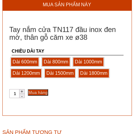
MUA SẢN PHẨM NÀY
Tay nắm cửa TN117 đầu inox đen
mờ, thân gỗ căm xe ø38
CHIỀU DÀI TAY
Dài 600mm
Dài 800mm
Dài 1000mm
Dài 1200mm
Dài 1500mm
Dài 1800mm
Tay
Mua hàng
nắm
cửa
TN117
đầu
inox
đen
mờ,
SẢN PHẨM TƯƠNG TỰ