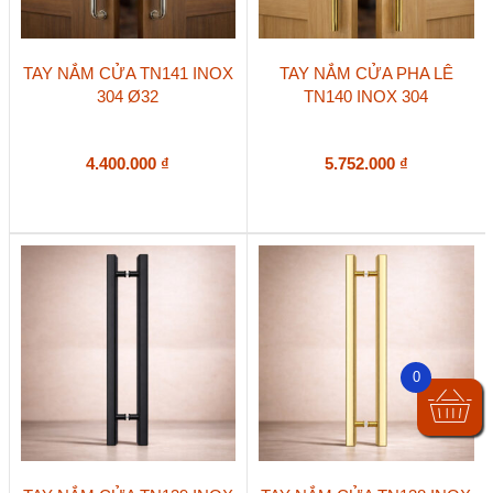
TAY NẮM CỬA TN141 INOX
TAY NẮM CỬA PHA LÊ
304 Ø32
TN140 INOX 304
4.400.000
₫
5.752.000
₫
0
Sản
Sản