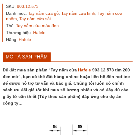
Hafele
SKU:
903.12.573
903.12.573
Danh mục:
Tay nắm cửa gỗ
,
Tay nắm cửa kính
,
Tay nắm cửa
tim
nhôm
,
Tay nắm cửa sắt
200
Thẻ:
Tay nắm cửa màu đen
đen
mờ
Thương hiệu:
Hafele
số
Hãng:
Hafele
lượng
MÔ TẢ SẢN PHẨM
Để đặt mua sản phẩm “Tay nắm cửa
Hafele
903.12.573 tim 200
đen mờ”, bạn có thể đặt hàng online hoặc liên hệ đến hotline
để được hỗ trợ tư vấn và báo giá. Chúng tôi luôn có chính
sách ưu đãi giá tốt khi mua số lượng nhiều và có đầy đủ các
giấy tờ cần thiết (Tùy theo sản phẩm) đáp ứng cho dự án,
công ty…