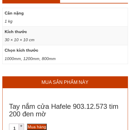
Cân nặng
1 kg
Kích thước
30 × 10 × 10 cm
Chọn kích thước
1000mm, 1200mm, 800mm
MUA SẢN PHẨM NÀY
Tay nắm cửa Hafele 903.12.573 tim
200 đen mờ
Tay
Mua hàng