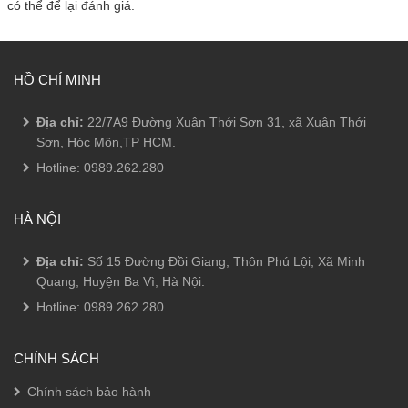
có thể để lại đánh giá.
HỒ CHÍ MINH
Địa chỉ:
22/7A9 Đường Xuân Thới Sơn 31, xã Xuân Thới
Sơn, Hóc Môn,TP HCM.
Hotline:
0989.262.280
HÀ NỘI
Địa chỉ:
Số 15 Đường Đồi Giang, Thôn Phú Lội, Xã Minh
Quang, Huyện Ba Vì, Hà Nội.
Hotline:
0989.262.280
CHÍNH SÁCH
Chính sách bảo hành