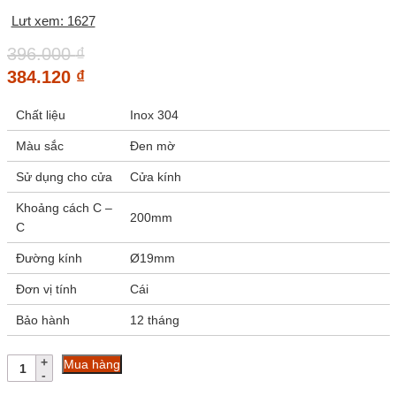
Lưt xem: 1627
396.000
₫
384.120
₫
Chất liệu
Inox 304
Màu sắc
Đen mờ
Sử dụng cho cửa
Cửa kính
Khoảng cách C –
200mm
C
Đường kính
Ø19mm
Đơn vị tính
Cái
Bảo hành
12 tháng
Tay
Mua hàng
nắm
cửa