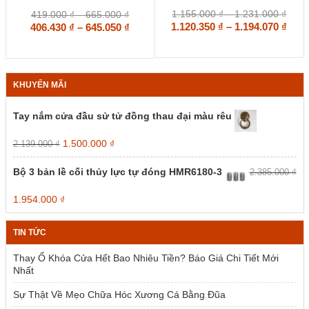
nhiều
nhiều
biến
biến
Khoả
Khoảng
1.155.000
₫
–
1.231.000
₫
419.000
₫
–
665.000
₫
thể.
thể.
giá:
Kho
giá:
Khoảng
1.120.350
₫
–
1.194.070
₫
406.430
₫
–
645.050
₫
Các
Các
từ
từ
giá:
giá:
tùy
tùy
1.15
419.000 ₫
từ
từ
chọn
chọn
đến
đến
1.12
406.430 ₫
có
có
1.23
665.000 ₫
đến
đến
KHUYẾN MÃI
thể
thể
1.19
645.050 ₫
được
được
chọn
chọn
Tay nắm cửa đầu sử tử đồng thau đại màu rêu
trên
trên
trang
trang
Giá
Giá
1.500.000
₫
2.139.000
₫
sản
sản
gốc
hiện
phẩm
phẩm
là:
tại
Bộ 3 bản lề cối thủy lực tự đóng HMR6180-3
2.385.000
₫
2.139.000 ₫.
là:
1.500.000 ₫.
Giá
Giá
1.954.000
₫
gốc
hiện
là:
tại
TIN TỨC
2.385.000 ₫.
là:
1.954.000 ₫.
Thay Ổ Khóa Cửa Hết Bao Nhiêu Tiền? Báo Giá Chi Tiết Mới
Nhất
Sự Thật Về Mẹo Chữa Hóc Xương Cá Bằng Đũa