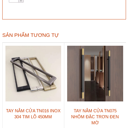
nắm
cửa
Hafele
903.12.573
tim
200
đen
SẢN PHẨM TƯƠNG TỰ
mờ
số
lượng
Sản
Sản
TAY NẮM CỬA TN016 INOX
TAY NẮM CỬA TN075
phẩm
phẩm
304 TIM LỖ 450MM
NHÔM ĐẶC TRƠN ĐEN
này
này
MỜ
có
có