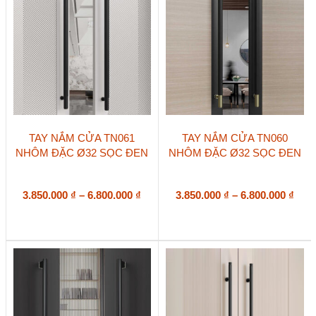
được
được
chọn
chọn
trên
trên
trang
trang
sản
sản
phẩm
phẩm
Sản
Sản
TAY NẮM CỬA TN061
TAY NẮM CỬA TN060
phẩm
phẩm
NHÔM ĐẶC Ø32 SỌC ĐEN
NHÔM ĐẶC Ø32 SỌC ĐEN
này
này
có
có
nhiều
nhiều
biến
Khoảng
biến
Kho
3.850.000
₫
–
6.800.000
₫
3.850.000
₫
–
6.800.000
₫
thể.
thể.
giá:
giá:
Các
Các
từ
từ
tùy
tùy
3.850.000 ₫
3.85
chọn
chọn
đến
đến
có
có
6.800.000 ₫
6.80
thể
thể
được
được
chọn
chọn
trên
trên