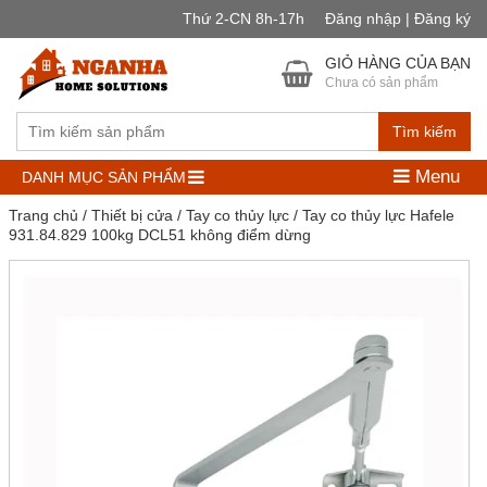
Thứ 2-CN 8h-17h
Đăng nhập | Đăng ký
GIỎ HÀNG CỦA BẠN
Chưa có sản phẩm
Tìm kiếm
Menu
DANH MỤC SẢN PHẨM
Trang chủ
/
Thiết bị cửa
/
Tay co thủy lực
/ Tay co thủy lực Hafele
931.84.829 100kg DCL51 không điểm dừng