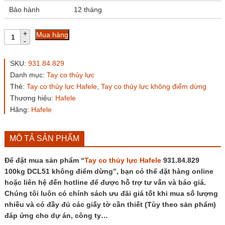
Bảo hành
12 tháng
Tay
Mua hàng
co
thủy
lực
SKU:
931.84.829
Hafele
Danh mục:
Tay co thủy lực
931.84.829
Thẻ:
Tay co thủy lực Hafele
,
Tay co thủy lực không điểm dừng
100kg
DCL51
Thương hiệu:
Hafele
không
Hãng:
Hafele
điểm
dừng
số
MÔ TẢ SẢN PHẨM
lượng
Để đặt mua sản phẩm “
Tay co thủy lực
Hafele
931.84.829
100kg DCL51 không điểm dừng”, bạn có thể đặt hàng online
hoặc liên hệ đến hotline để được hỗ trợ tư vấn và báo giá.
Chúng tôi luôn có chính sách ưu đãi giá tốt khi mua số lượng
nhiều và có đầy đủ các giấy tờ cần thiết (Tùy theo sản phẩm)
đáp ứng cho dự án, công ty…