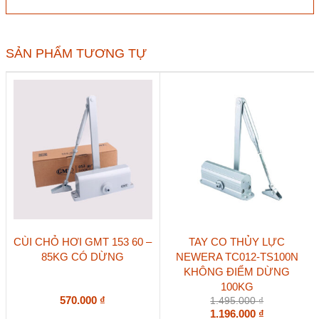
Hafele
931.84.829
100kg
DCL51
SẢN PHẨM TƯƠNG TỰ
không
điểm
dừng
số
lượng
CÙI CHỎ HƠI GMT 153 60 –
TAY CO THỦY LỰC
85KG CÓ DỪNG
NEWERA TC012-TS100N
KHÔNG ĐIỂM DỪNG
100KG
570.000
₫
1.495.000
₫
1.196.000
₫