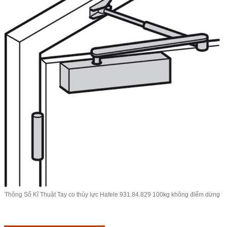
Thông Số Kĩ Thuật Tay co thủy lực Hafele 931.84.829 100kg không điểm dừng