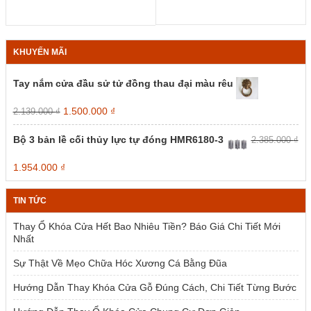
KHUYẾN MÃI
Tay nắm cửa đầu sử tử đồng thau đại màu rêu
Giá
Giá
1.500.000
₫
2.139.000
₫
gốc
hiện
là:
tại
Bộ 3 bản lề cối thủy lực tự đóng HMR6180-3
2.385.000
₫
2.139.000 ₫.
là:
1.500.000 ₫.
Giá
Giá
1.954.000
₫
gốc
hiện
là:
tại
TIN TỨC
2.385.000 ₫.
là:
1.954.000 ₫.
Thay Ổ Khóa Cửa Hết Bao Nhiêu Tiền? Báo Giá Chi Tiết Mới
Nhất
Sự Thật Về Mẹo Chữa Hóc Xương Cá Bằng Đũa
Hướng Dẫn Thay Khóa Cửa Gỗ Đúng Cách, Chi Tiết Từng Bước