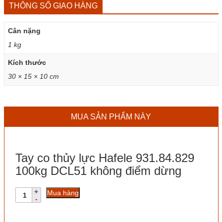
THÔNG SỐ GIAO HÀNG
Cân nặng
1 kg
Kích thước
30 × 15 × 10 cm
MUA SẢN PHẨM NÀY
Tay co thủy lực Hafele 931.84.829
100kg DCL51 không điểm dừng
Tay
Mua hàng
co
thủy
lực