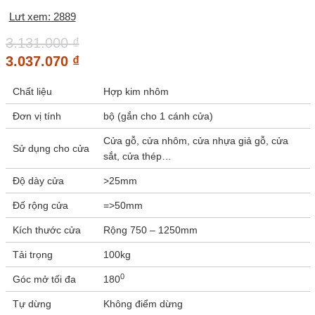
Lưt xem: 2889
3.131.000
₫
3.037.070
₫
Chất liệu
Hợp kim nhôm
Đơn vị tính
bộ (gắn cho 1 cánh cửa)
Cửa gỗ, cửa nhôm, cửa nhựa giả gỗ, cửa
Sử dụng cho cửa
sắt, cửa thép…
Độ dày cửa
>25mm
Đố rộng cửa
=>50mm
Kích thước cửa
Rộng 750 – 1250mm
Tải trọng
100kg
0
Góc mở tối đa
180
Tự dừng
Không điểm dừng