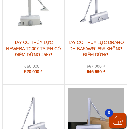
TAY CO THỦY LỰC
TAY CO THỦY LỰC DRAHO
NEWERA TC007-TS45H CÓ
DH-BA5AW60-85A KHÔNG
ĐIỂM DỪNG 45KG
ĐIỂM DỪNG
650.000
₫
667.000
₫
520.000
₫
646.990
₫
0