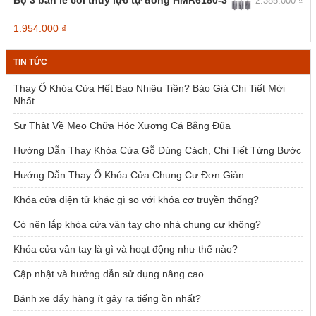
2.385.000
₫
2.139.000 ₫.
là:
1.500.000 ₫.
Giá
Giá
1.954.000
₫
gốc
hiện
là:
tại
TIN TỨC
2.385.000 ₫.
là:
1.954.000 ₫.
Thay Ổ Khóa Cửa Hết Bao Nhiêu Tiền? Báo Giá Chi Tiết Mới
Nhất
Sự Thật Về Mẹo Chữa Hóc Xương Cá Bằng Đũa
Hướng Dẫn Thay Khóa Cửa Gỗ Đúng Cách, Chi Tiết Từng Bước
Hướng Dẫn Thay Ổ Khóa Cửa Chung Cư Đơn Giản
Khóa cửa điện tử khác gì so với khóa cơ truyền thống?
Có nên lắp khóa cửa vân tay cho nhà chung cư không?
Khóa cửa vân tay là gì và hoạt động như thế nào?
Cập nhật và hướng dẫn sử dụng nâng cao
Bánh xe đẩy hàng ít gây ra tiếng ồn nhất?