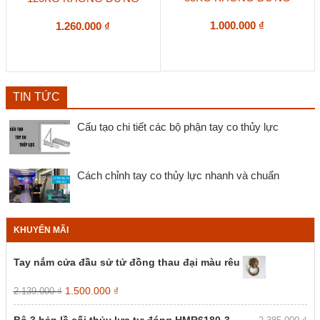
1.000.000
₫
1.260.000
₫
TIN TỨC
Cấu tạo chi tiết các bộ phận tay co thủy lực
Cách chỉnh tay co thủy lực nhanh và chuẩn
KHUYẾN MÃI
Tay nắm cửa đầu sử tử đồng thau đại màu rêu
Giá
Giá
1.500.000
₫
2.139.000
₫
gốc
hiện
là:
tại
Bộ 3 bản lề cối thủy lực tự đóng HMR6180-3