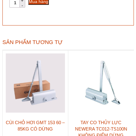
Tay
Mua hàng
co
thủy
lực
ASSA
ABLOY
DC120-
EV1
SẢN PHẨM TƯƠNG TỰ
80kg
không
dừng
số
lượng
CÙI CHỎ HƠI GMT 153 60 –
TAY CO THỦY LỰC
85KG CÓ DỪNG
NEWERA TC012-TS100N
KHÔNG ĐIỂM DỪNG