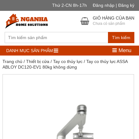
Thứ 2-CN 8h-17h
Đăng nhập | Đăng ký
GIỎ HÀNG CỦA BẠN
Chưa có sản phẩm
Tìm kiếm
Menu
DANH MỤC SẢN PHẨM
Trang chủ
/
Thiết bị cửa
/
Tay co thủy lực
/ Tay co thủy lực ASSA
ABLOY DC120-EV1 80kg không dừng