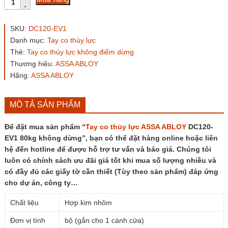
co
thủy
lực
SKU:
DC120-EV1
ASSA
Danh mục:
Tay co thủy lực
ABLOY
Thẻ:
Tay co thủy lực không điểm dừng
DC120-
EV1
Thương hiệu:
ASSA ABLOY
80kg
Hãng:
ASSA ABLOY
không
dừng
số
MÔ TẢ SẢN PHẨM
lượng
Để đặt mua sản phẩm “
Tay co thủy lực
ASSA ABLOY
DC120-
EV1 80kg không dừng”, bạn có thể đặt hàng online hoặc liên
hệ đến hotline để được hỗ trợ tư vấn và báo giá. Chúng tôi
luôn có chính sách ưu đãi giá tốt khi mua số lượng nhiều và
có đầy đủ các giấy tờ cần thiết (Tùy theo sản phẩm) đáp ứng
cho dự án, công ty…
Chất liệu
Hợp kim nhôm
Đơn vị tính
bộ (gắn cho 1 cánh cửa)