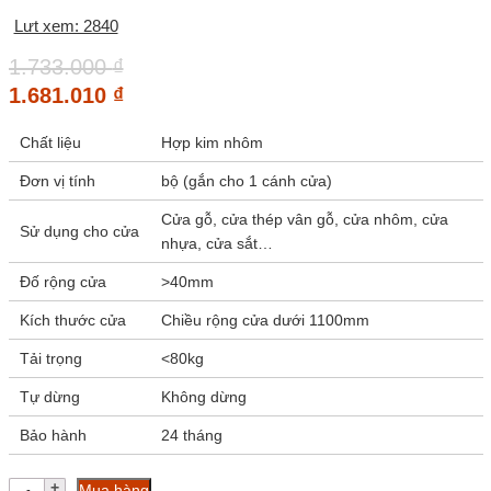
Lưt xem: 2840
1.733.000
₫
1.681.010
₫
Chất liệu
Hợp kim nhôm
Đơn vị tính
bộ (gắn cho 1 cánh cửa)
Cửa gỗ, cửa thép vân gỗ, cửa nhôm, cửa
Sử dụng cho cửa
nhựa, cửa sắt…
Đố rộng cửa
>40mm
Kích thước cửa
Chiều rộng cửa dưới 1100mm
Tải trọng
<80kg
Tự dừng
Không dừng
Bảo hành
24 tháng
Tay
Mua hàng