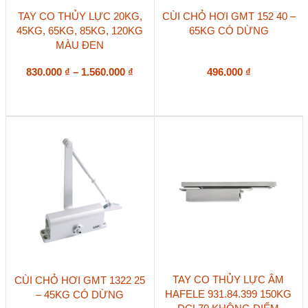
Sản
TAY CO THỦY LỰC 20KG,
CÙI CHỎ HƠI GMT 152 40 –
phẩm
45KG, 65KG, 85KG, 120KG
65KG CÓ DỪNG
này
MÀU ĐEN
có
nhiều
biến
Khoảng
830.000
₫
–
1.560.000
₫
496.000
₫
thể.
giá:
Các
từ
tùy
830.000 ₫
chọn
đến
có
1.560.000 ₫
thể
được
chọn
trên
trang
sản
phẩm
TAY CO THỦY LỰC ÂM
CÙI CHỎ HƠI GMT 1322 25
HAFELE 931.84.399 150KG
– 45KG CÓ DỪNG