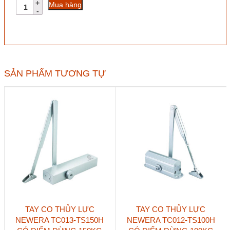
Tay
Mua hàng
co
thủy
lực
Hafele
489.30.012
45kg
EN2
SẢN PHẨM TƯƠNG TỰ
có
điểm
dừng
số
lượng
TAY CO THỦY LỰC
TAY CO THỦY LỰC
NEWERA TC013-TS150H
NEWERA TC012-TS100H