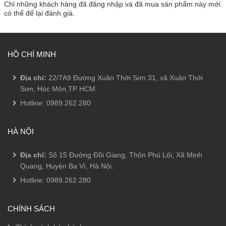
Chỉ những khách hàng đã đăng nhập và đã mua sản phẩm này mới
có thể để lại đánh giá.
HỒ CHÍ MINH
Địa chỉ:
22/7A9 Đường Xuân Thới Sơn 31, xã Xuân Thới
Sơn, Hóc Môn,TP HCM.
Hotline:
0989.262.280
HÀ NỘI
Địa chỉ:
Số 15 Đường Đồi Giang, Thôn Phú Lội, Xã Minh
Quang, Huyện Ba Vì, Hà Nội.
Hotline:
0989.262.280
CHÍNH SÁCH