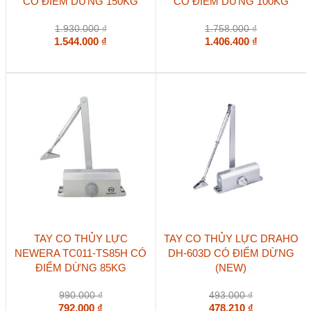
CÓ ĐIỂM DỪNG 150KG
CÓ ĐIỂM DỪNG 100KG
1.930.000
₫
1.758.000
₫
1.544.000
₫
1.406.400
₫
TAY CO THỦY LỰC
TAY CO THỦY LỰC DRAHO
NEWERA TC011-TS85H CÓ
DH-603D CÓ ĐIỂM DỪNG
ĐIỂM DỪNG 85KG
(NEW)
990.000
₫
493.000
₫
792.000
₫
478.210
₫