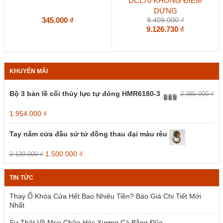
DCL70 KHÔNG ĐIỂM
DỪNG
345.000
₫
9.409.000
₫
9.126.730
₫
KHUYẾN MÃI
Bộ 3 bản lề cối thủy lực tự đóng HMR6180-3
2.385.000
₫
Giá
Giá
1.954.000
₫
gốc
hiện
là:
tại
Tay nắm cửa đầu sử tử đồng thau đại màu rêu
2.385.000 ₫.
là:
1.954.000 ₫.
Giá
Giá
1.500.000
₫
2.139.000
₫
gốc
hiện
là:
tại
TIN TỨC
2.139.000 ₫.
là:
1.500.000 ₫.
Thay Ổ Khóa Cửa Hết Bao Nhiêu Tiền? Báo Giá Chi Tiết Mới
Nhất
Sự Thật Về Mẹo Chữa Hóc Xương Cá Bằng Đũa