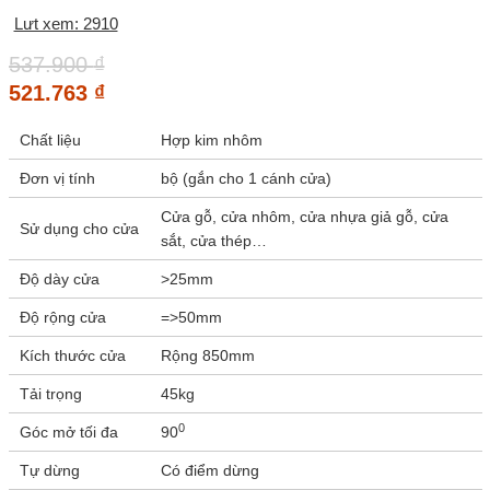
Lưt xem: 2910
537.900
₫
521.763
₫
Chất liệu
Hợp kim nhôm
Đơn vị tính
bộ (gắn cho 1 cánh cửa)
Cửa gỗ, cửa nhôm, cửa nhựa giả gỗ, cửa
Sử dụng cho cửa
sắt, cửa thép…
Độ dày cửa
>25mm
Độ rộng cửa
=>50mm
Kích thước cửa
Rộng 850mm
Tải trọng
45kg
0
Góc mở tối đa
90
Tự dừng
Có điểm dừng