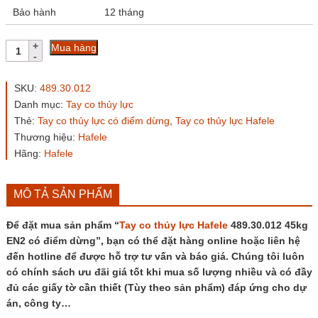
Bảo hành
12 tháng
Tay
Mua hàng
co
thủy
lực
SKU:
489.30.012
Hafele
Danh mục:
Tay co thủy lực
489.30.012
Thẻ:
Tay co thủy lực có điểm dừng
,
Tay co thủy lực Hafele
45kg
EN2
Thương hiệu:
Hafele
có
Hãng:
Hafele
điểm
dừng
số
MÔ TẢ SẢN PHẨM
lượng
Để đặt mua sản phẩm “
Tay co thủy lực
Hafele
489.30.012 45kg
EN2 có điểm dừng”, bạn có thể đặt hàng online hoặc liên hệ
đến hotline để được hỗ trợ tư vấn và báo giá. Chúng tôi luôn
có chính sách ưu đãi giá tốt khi mua số lượng nhiều và có đầy
đủ các giấy tờ cần thiết (Tùy theo sản phẩm) đáp ứng cho dự
án, công ty…