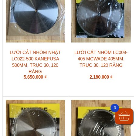
LƯỠI CẮT NHÔM NHẬT
LƯỠI CẮT NHÔM LC009-
LC022-500 KANEFUSA
405 MCWADE 405MM,
500MM, TRỤC 30, 120
TRỤC 30, 120 RĂNG
RĂNG
5.650.000
₫
2.180.000
₫
0