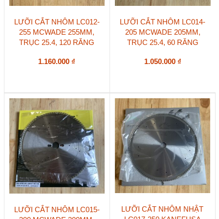
LƯỠI CẮT NHÔM LC012-
LƯỠI CẮT NHÔM LC014-
255 MCWADE 255MM,
205 MCWADE 205MM,
TRỤC 25.4, 120 RĂNG
TRỤC 25.4, 60 RĂNG
1.160.000
₫
1.050.000
₫
LƯỠI CẮT NHÔM NHẬT
LƯỠI CẮT NHÔM LC015-