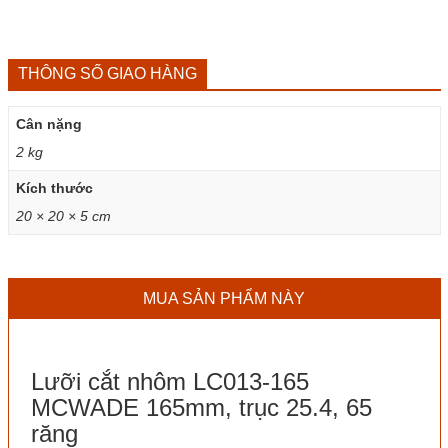
THÔNG SỐ GIAO HÀNG
Cân nặng
2 kg
Kích thước
20 × 20 × 5 cm
MUA SẢN PHẨM NÀY
Lưỡi cắt nhôm LC013-165
MCWADE 165mm, trục 25.4, 65
răng