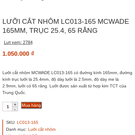
LƯỠI CẮT NHÔM LC013-165 MCWADE
165MM, TRỤC 25.4, 65 RĂNG
Lưt xem: 2784
1.050.000
₫
Lưỡi cắt nhôm MCWADE LC013-165 có đường kính 165mm, đường
kính trục lưỡi là 25.4mm, độ dày lưỡi là 2.5mm, độ dày me là
2.9mm, lưỡi có 65 răng. Lưỡi được sản xuất từ hợp kim TCT của
Trung Quốc.
Lưỡi
Mua hàng
cắt
nhôm
LC013-
SKU:
LC013-165
165
Danh mục:
Lưỡi cắt nhôm
MCWADE