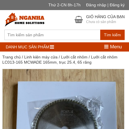
Thứ 2-CN 8h-17h
Đăng nhập | Đăng ký
GIỎ HÀNG CỦA BẠN
Chưa có sản phẩm
Tìm kiếm
Menu
DANH MỤC SẢN PHẨM
Trang chủ
/
Linh kiện máy cửa
/
Lưỡi cắt nhôm
/ Lưỡi cắt nhôm
LC013-165 MCWADE 165mm, trục 25.4, 65 răng