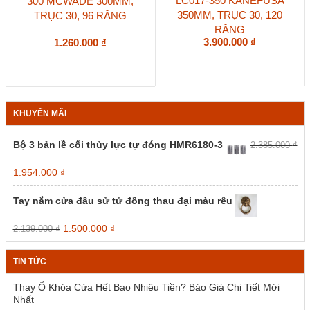
LC017-350 KANEFUSA
300 MCWADE 300MM,
350MM, TRỤC 30, 120
TRỤC 30, 96 RĂNG
RĂNG
3.900.000
₫
1.260.000
₫
KHUYẾN MÃI
Bộ 3 bản lề cối thủy lực tự đóng HMR6180-3
2.385.000
₫
Giá
Giá
1.954.000
₫
gốc
hiện
là:
tại
Tay nắm cửa đầu sử tử đồng thau đại màu rêu
2.385.000 ₫.
là:
1.954.000 ₫.
Giá
Giá
1.500.000
₫
2.139.000
₫
gốc
hiện
là:
tại
TIN TỨC
2.139.000 ₫.
là:
1.500.000 ₫.
Thay Ổ Khóa Cửa Hết Bao Nhiêu Tiền? Báo Giá Chi Tiết Mới
Nhất