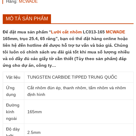
Hãng:
MCWADE
165mm,
trục
25.4,
65
MÔ TẢ SẢN PHẨM
răng
số
Để đặt mua sản phẩm “
Lưỡi cắt nhôm
LC013-165
MCWADE
lượng
165mm, trục 25.4, 65 răng”, bạn có thể đặt hàng online hoặc
liên hệ đến hotline để được hỗ trợ tư vấn và báo giá. Chúng
tôi luôn có chính sách ưu đãi giá tốt khi mua số lượng nhiều
và có đầy đủ các giấy tờ cần thiết (Tùy theo sản phẩm) đáp
ứng cho dự án, công ty…
Vật liệu
TUNGSTEN CARBIDE TIPPED TRUNG QUỐC
Ứng
Cắt nhôm đùn ép, thanh nhôm, tấm nhôm và nhôm
dụng
định hình
Đường
kính
165mm
ngoài
Độ dày
2.5mm
lưỡi