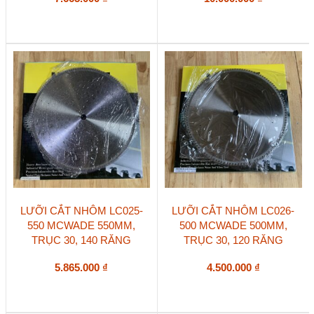
LƯỠI CẮT NHÔM LC025-
LƯỠI CẮT NHÔM LC026-
550 MCWADE 550MM,
500 MCWADE 500MM,
TRỤC 30, 140 RĂNG
TRỤC 30, 120 RĂNG
5.865.000
₫
4.500.000
₫