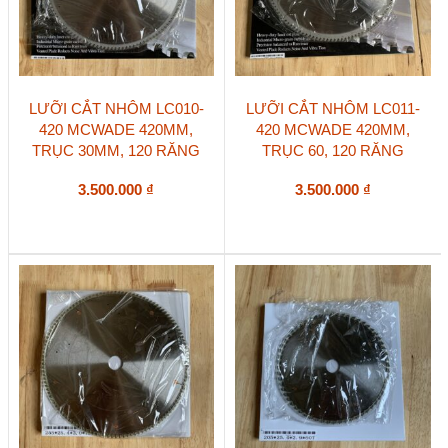
LƯỠI CẮT NHÔM LC010-
LƯỠI CẮT NHÔM LC011-
420 MCWADE 420MM,
420 MCWADE 420MM,
TRỤC 30MM, 120 RĂNG
TRỤC 60, 120 RĂNG
3.500.000
₫
3.500.000
₫