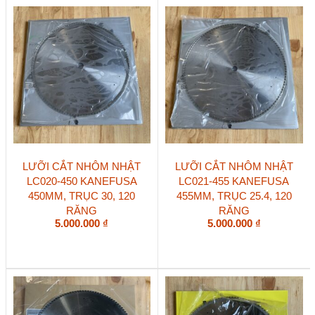
LƯỠI CẮT NHÔM NHẬT
LƯỠI CẮT NHÔM NHẬT
LC020-450 KANEFUSA
LC021-455 KANEFUSA
450MM, TRỤC 30, 120
455MM, TRỤC 25.4, 120
RĂNG
RĂNG
5.000.000
₫
5.000.000
₫