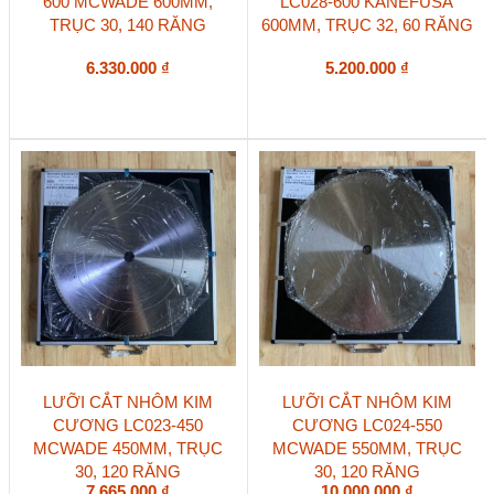
600 MCWADE 600MM,
LC028-600 KANEFUSA
TRỤC 30, 140 RĂNG
600MM, TRỤC 32, 60 RĂNG
6.330.000
₫
5.200.000
₫
LƯỠI CẮT NHÔM KIM
LƯỠI CẮT NHÔM KIM
CƯƠNG LC023-450
CƯƠNG LC024-550
MCWADE 450MM, TRỤC
MCWADE 550MM, TRỤC
30, 120 RĂNG
30, 120 RĂNG
7.665.000
₫
10.000.000
₫