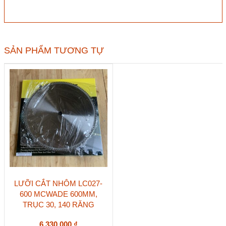
Nhật
LC028-
600
KANEFUSA
600mm,
SẢN PHẨM TƯƠNG TỰ
trục
32,
60
răng
số
lượng
LƯỠI CẮT NHÔM LC027-
600 MCWADE 600MM,
TRỤC 30, 140 RĂNG
6.330.000
₫