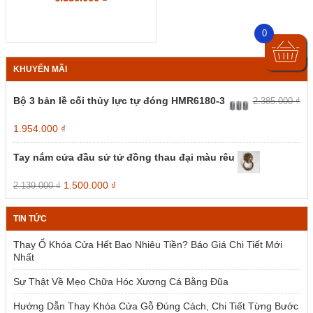
0
KHUYẾN MÃI
Bộ 3 bản lề cối thủy lực tự đóng HMR6180-3
2.385.000
₫
Giá
Giá
1.954.000
₫
gốc
hiện
là:
tại
Tay nắm cửa đầu sử tử đồng thau đại màu rêu
2.385.000 ₫.
là:
1.954.000 ₫.
Giá
Giá
1.500.000
₫
2.139.000
₫
gốc
hiện
là:
tại
TIN TỨC
2.139.000 ₫.
là:
1.500.000 ₫.
Thay Ổ Khóa Cửa Hết Bao Nhiêu Tiền? Báo Giá Chi Tiết Mới
Nhất
Sự Thật Về Mẹo Chữa Hóc Xương Cá Bằng Đũa
Hướng Dẫn Thay Khóa Cửa Gỗ Đúng Cách, Chi Tiết Từng Bước