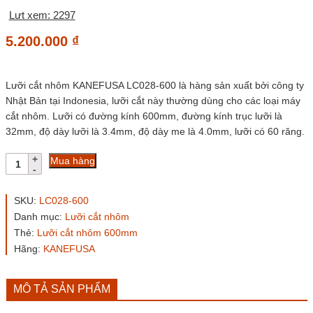
Lưt xem: 2297
5.200.000
₫
Lưỡi cắt nhôm KANEFUSA LC028-600 là hàng sản xuất bởi công ty
Nhật Bản tại Indonesia, lưỡi cắt này thường dùng cho các loại máy
cắt nhôm. Lưỡi có đường kính 600mm, đường kính trục lưỡi là
32mm, độ dày lưỡi là 3.4mm, độ dày me là 4.0mm, lưỡi có 60 răng.
Lưỡi
Mua hàng
cắt
nhôm
Nhật
SKU:
LC028-600
LC028-
Danh mục:
Lưỡi cắt nhôm
600
Thẻ:
Lưỡi cắt nhôm 600mm
KANEFUSA
600mm,
Hãng:
KANEFUSA
trục
32,
60
MÔ TẢ SẢN PHẨM
răng
số