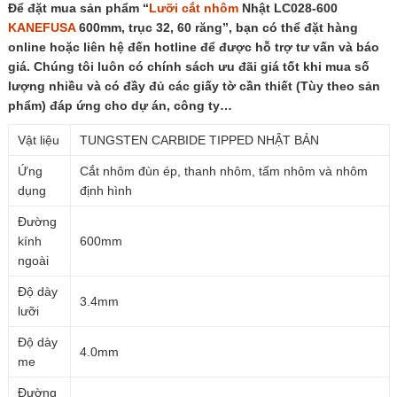
Để đặt mua sản phẩm “
Lưỡi cắt nhôm
Nhật LC028-600
lượng
KANEFUSA
600mm, trục 32, 60 răng”, bạn có thể đặt hàng
online hoặc liên hệ đến hotline để được hỗ trợ tư vấn và báo
giá. Chúng tôi luôn có chính sách ưu đãi giá tốt khi mua số
lượng nhiều và có đầy đủ các giấy tờ cần thiết (Tùy theo sản
phẩm) đáp ứng cho dự án, công ty…
Vật liệu
TUNGSTEN CARBIDE TIPPED NHẬT BẢN
Ứng
Cắt nhôm đùn ép, thanh nhôm, tấm nhôm và nhôm
dụng
định hình
Đường
kính
600mm
ngoài
Độ dày
3.4mm
lưỡi
Độ dày
4.0mm
me
Đường