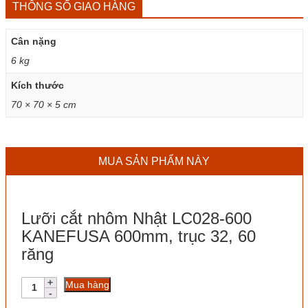
THÔNG SỐ GIAO HÀNG
Cân nặng
6 kg
Kích thước
70 × 70 × 5 cm
MUA SẢN PHẨM NÀY
Lưỡi cắt nhôm Nhật LC028-600
KANEFUSA 600mm, trục 32, 60
răng
Lưỡi
Mua hàng
cắt
nhôm