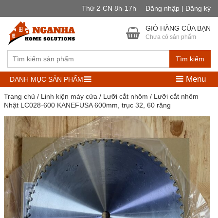
Thứ 2-CN 8h-17h
Đăng nhập | Đăng ký
GIỎ HÀNG CỦA BẠN
Chưa có sản phẩm
Tìm kiếm
Menu
DANH MỤC SẢN PHẨM
Trang chủ
/
Linh kiện máy cửa
/
Lưỡi cắt nhôm
/ Lưỡi cắt nhôm
Nhật LC028-600 KANEFUSA 600mm, trục 32, 60 răng