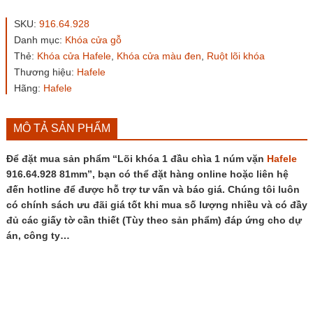
1
đầu
SKU:
916.64.928
chìa
Danh mục:
Khóa cửa gỗ
1
Thẻ:
Khóa cửa Hafele
,
Khóa cửa màu đen
,
Ruột lõi khóa
núm
vặn
Thương hiệu:
Hafele
Hafele
Hãng:
Hafele
916.64.928
81mm
số
MÔ TẢ SẢN PHẨM
lượng
Để đặt mua sản phẩm “Lõi khóa 1 đầu chìa 1 núm vặn
Hafele
916.64.928 81mm”, bạn có thể đặt hàng online hoặc liên hệ
đến hotline để được hỗ trợ tư vấn và báo giá. Chúng tôi luôn
có chính sách ưu đãi giá tốt khi mua số lượng nhiều và có đầy
đủ các giấy tờ cần thiết (Tùy theo sản phẩm) đáp ứng cho dự
án, công ty…