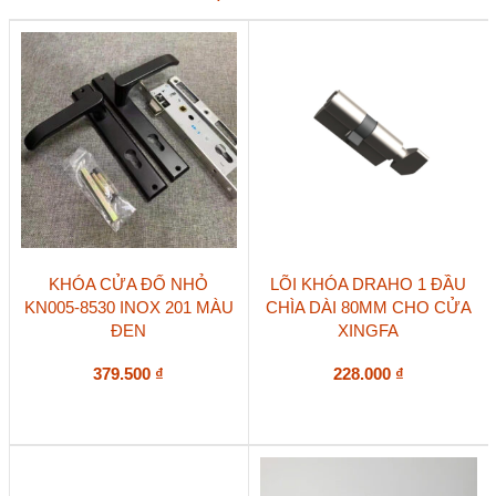
916.64.928
81mm
số
lượng
Sản
KHÓA CỬA ĐỐ NHỎ
LÕI KHÓA DRAHO 1 ĐẦU
phẩm
KN005-8530 INOX 201 MÀU
CHÌA DÀI 80MM CHO CỬA
này
ĐEN
XINGFA
có
nhiều
biến
379.500
₫
228.000
₫
thể.
Các
tùy
chọn
có
thể