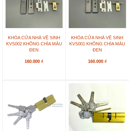
KHÓA CỬA NHÀ VỆ SINH
KHÓA CỬA NHÀ VỆ SINH
KVS002 KHÔNG CHÌA MÀU
KVS001 KHÔNG CHÌA MÀU
ĐEN
ĐEN
160.000
₫
160.000
₫