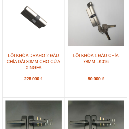
được
chọn
trên
trang
sản
phẩm
LÕI KHÓA DRAHO 2 ĐẦU
LÕI KHÓA 1 ĐẦU CHÌA
CHÌA DÀI 80MM CHO CỬA
79MM LK016
XINGFA
228.000
₫
90.000
₫