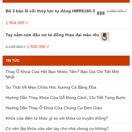
Bộ 3 bản lề cối thủy lực tự đóng HMR6180-3
2.385.000
₫
Giá
Giá
1.954.000
₫
gốc
hiện
là:
tại
Tay nắm cửa đầu sử tử đồng thau đại màu rêu
2.385.000 ₫.
là:
1.954.000 ₫.
Giá
Giá
1.500.000
₫
2.139.000
₫
gốc
hiện
là:
tại
TIN TỨC
2.139.000 ₫.
là:
1.500.000 ₫.
Thay Ổ Khóa Cửa Hết Bao Nhiêu Tiền? Báo Giá Chi Tiết Mới
Nhất
Sự Thật Về Mẹo Chữa Hóc Xương Cá Bằng Đũa
Hướng Dẫn Thay Khóa Cửa Gỗ Đúng Cách, Chi Tiết Từng Bước
Hướng Dẫn Thay Ổ Khóa Cửa Chung Cư Đơn Giản
Khóa cửa điện tử khác gì so với khóa cơ truyền thống?
Có nên lắp khóa cửa vân tay cho nhà chung cư không?