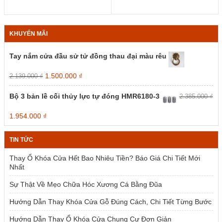
KHUYẾN MÃI
Tay nắm cửa đầu sử tử đồng thau đại màu rêu
Giá
Giá
1.500.000
₫
2.139.000
₫
gốc
hiện
là:
tại
Bộ 3 bản lề cối thủy lực tự đóng HMR6180-3
2.385.000
₫
2.139.000 ₫.
là:
1.500.000 ₫.
Giá
Giá
1.954.000
₫
gốc
hiện
là:
tại
TIN TỨC
2.385.000 ₫.
là:
1.954.000 ₫.
Thay Ổ Khóa Cửa Hết Bao Nhiêu Tiền? Báo Giá Chi Tiết Mới
Nhất
Sự Thật Về Mẹo Chữa Hóc Xương Cá Bằng Đũa
Hướng Dẫn Thay Khóa Cửa Gỗ Đúng Cách, Chi Tiết Từng Bước
Hướng Dẫn Thay Ổ Khóa Cửa Chung Cư Đơn Giản