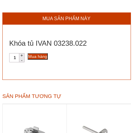
MUA SẢN PHẨM NÀY
Khóa tủ IVAN 03238.022
Khóa
Mua hàng
tủ
IVAN
03238.022
số
lượng
SẢN PHẨM TƯƠNG TỰ