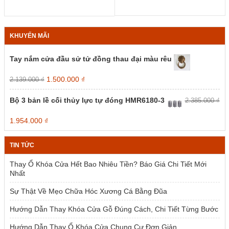
KHUYẾN MÃI
Tay nắm cửa đầu sử tử đồng thau đại màu rêu
Giá
Giá
1.500.000
₫
2.139.000
₫
gốc
hiện
là:
tại
Bộ 3 bản lề cối thủy lực tự đóng HMR6180-3
2.385.000
₫
2.139.000 ₫.
là:
1.500.000 ₫.
Giá
Giá
1.954.000
₫
gốc
hiện
là:
tại
TIN TỨC
2.385.000 ₫.
là:
1.954.000 ₫.
Thay Ổ Khóa Cửa Hết Bao Nhiêu Tiền? Báo Giá Chi Tiết Mới
Nhất
Sự Thật Về Mẹo Chữa Hóc Xương Cá Bằng Đũa
Hướng Dẫn Thay Khóa Cửa Gỗ Đúng Cách, Chi Tiết Từng Bước
Hướng Dẫn Thay Ổ Khóa Cửa Chung Cư Đơn Giản