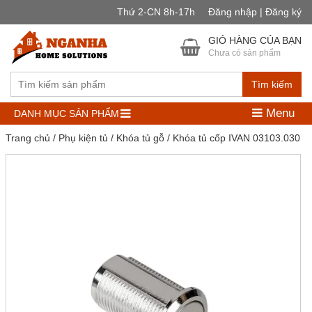
Thứ 2-CN 8h-17h
Đăng nhập | Đăng ký
GIỎ HÀNG CỦA BẠN
Chưa có sản phẩm
Tìm kiếm
Menu
DANH MỤC SẢN PHẨM
Trang chủ
/
Phụ kiện tủ
/
Khóa tủ gỗ
/ Khóa tủ cốp IVAN 03103.030