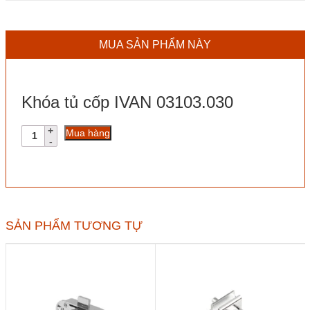
MUA SẢN PHẨM NÀY
Khóa tủ cốp IVAN 03103.030
Khóa
Mua hàng
tủ
cốp
IVAN
03103.030
số
lượng
SẢN PHẨM TƯƠNG TỰ