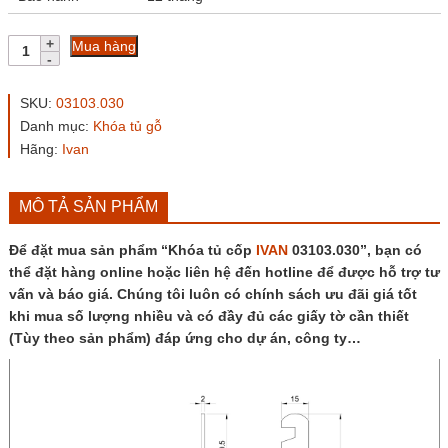
Khóa
Mua hàng
tủ
cốp
IVAN
SKU:
03103.030
03103.030
Danh mục:
Khóa tủ gỗ
số
Hãng:
Ivan
lượng
MÔ TẢ SẢN PHẨM
Để đặt mua sản phẩm “Khóa tủ cốp
IVAN
03103.030”, bạn có
thể đặt hàng online hoặc liên hệ đến hotline để được hỗ trợ tư
vấn và báo giá. Chúng tôi luôn có chính sách ưu đãi giá tốt
khi mua số lượng nhiều và có đầy đủ các giấy tờ cần thiết
(Tùy theo sản phẩm) đáp ứng cho dự án, công ty…