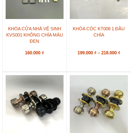
Sản
KHÓA CỬA NHÀ VỆ SINH
KHÓA CÓC KT008 1 ĐẦU
phẩm
KVS001 KHÔNG CHÌA MÀU
CHÌA
này
ĐEN
có
nhiều
biến
Khoả
160.000
₫
199.000
₫
–
218.000
₫
thể.
giá:
Các
từ
tùy
199.00
chọn
đến
có
218.00
thể
được
chọn
trên
trang
sản
phẩm