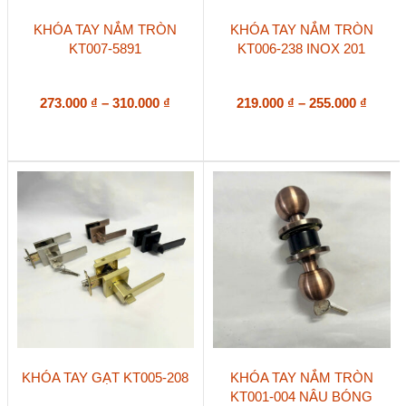
Sản
Sản
KHÓA TAY NẮM TRÒN
KHÓA TAY NẮM TRÒN
phẩm
phẩm
KT007-5891
KT006-238 INOX 201
này
này
có
có
nhiều
nhiều
biến
Khoảng
biến
Khoả
273.000
₫
–
310.000
₫
219.000
₫
–
255.000
₫
thể.
thể.
giá:
giá:
Các
Các
từ
từ
tùy
tùy
273.000 ₫
219.00
chọn
chọn
đến
đến
có
có
310.000 ₫
255.00
thể
thể
được
được
chọn
chọn
trên
trên
trang
trang
sản
sản
phẩm
phẩm
Sản
KHÓA TAY GẠT KT005-208
KHÓA TAY NẮM TRÒN
phẩm
KT001-004 NÂU BÓNG
này