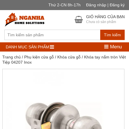
Thứ 2-CN 8h-17h
Đăng nhập | Đăng ký
GIỎ HÀNG CỦA BẠN
Chưa có sản phẩm
Tìm kiếm
Menu
DANH MỤC SẢN PHẨM
Trang chủ
/
Phụ kiện cửa gỗ
/
Khóa cửa gỗ
/ Khóa tay nắm tròn Việt
Tiệp 04207 Inox