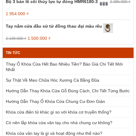
Bộ 3 bản lề cối thủy lực tự đóng HMR6180-3
2.385.000
₫
Giá
Giá
1.954.000
₫
gốc
hiện
là:
tại
Tay nắm cửa đầu sử tử đồng thau đại màu rêu
2.385.000 ₫.
là:
1.954.000 ₫.
Giá
Giá
1.500.000
₫
2.139.000
₫
gốc
hiện
là:
tại
TIN TỨC
2.139.000 ₫.
là:
1.500.000 ₫.
Thay Ổ Khóa Cửa Hết Bao Nhiêu Tiền? Báo Giá Chi Tiết Mới
Nhất
Sự Thật Về Mẹo Chữa Hóc Xương Cá Bằng Đũa
Hướng Dẫn Thay Khóa Cửa Gỗ Đúng Cách, Chi Tiết Từng Bước
Hướng Dẫn Thay Ổ Khóa Cửa Chung Cư Đơn Giản
Khóa cửa điện tử khác gì so với khóa cơ truyền thống?
Có nên lắp khóa cửa vân tay cho nhà chung cư không?
Khóa cửa vân tay là gì và hoạt động như thế nào?