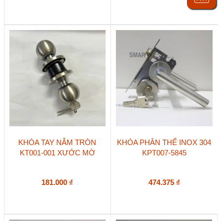
KHÓA TAY NẮM TRÒN
KHÓA PHÂN THỂ INOX 304
KT001-001 XƯỚC MỜ
KPT007-5845
181.000
₫
474.375
₫