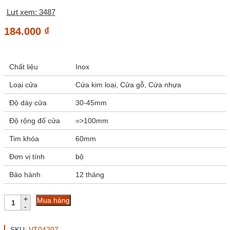
Lưt xem: 3487
184.000
₫
Chất liệu
Inox
Loại cửa
Cửa kim loại, Cửa gỗ, Cửa nhựa
Độ dày cửa
30-45mm
Độ rộng đố cửa
=>100mm
Tim khóa
60mm
Đơn vị tính
bộ
Bảo hành
12 tháng
Khóa
Mua hàng
tay
nắm
tròn
SKU:
VT04207