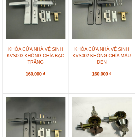
KHÓA CỬA NHÀ VỆ SINH
KHÓA CỬA NHÀ VỆ SINH
KVS003 KHÔNG CHÌA BẠC
KVS002 KHÔNG CHÌA MÀU
TRẮNG
ĐEN
160.000
₫
160.000
₫