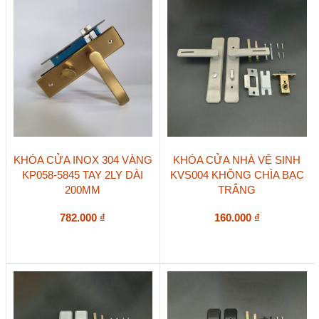
KHÓA CỬA INOX 304 VÀNG
KHÓA CỬA NHÀ VỆ SINH
KP058-5845 TAY 2LY DÀI
KVS004 KHÔNG CHÌA BẠC
200MM
TRẮNG
782.000
₫
160.000
₫