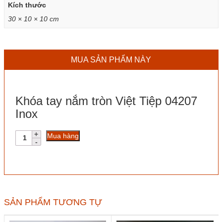
Kích thước
30 × 10 × 10 cm
MUA SẢN PHẨM NÀY
Khóa tay nắm tròn Việt Tiệp 04207
Inox
Khóa
Mua hàng
tay
nắm
tròn
Việt
Tiệp
04207
Inox
SẢN PHẨM TƯƠNG TỰ
số
lượng