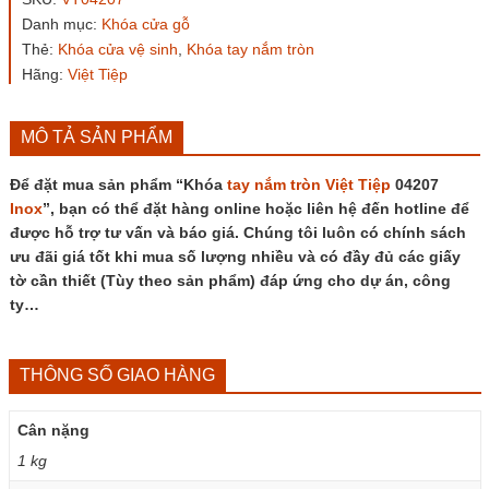
Việt
Danh mục:
Khóa cửa gỗ
Tiệp
Thẻ:
Khóa cửa vệ sinh
,
Khóa tay nắm tròn
04207
Inox
Hãng:
Việt Tiệp
số
lượng
MÔ TẢ SẢN PHẨM
Để đặt mua sản phẩm “Khóa
tay nắm tròn
Việt Tiệp
04207
Inox
”, bạn có thể đặt hàng online hoặc liên hệ đến hotline để
được hỗ trợ tư vấn và báo giá. Chúng tôi luôn có chính sách
ưu đãi giá tốt khi mua số lượng nhiều và có đầy đủ các giấy
tờ cần thiết (Tùy theo sản phẩm) đáp ứng cho dự án, công
ty…
THÔNG SỐ GIAO HÀNG
Cân nặng
1 kg