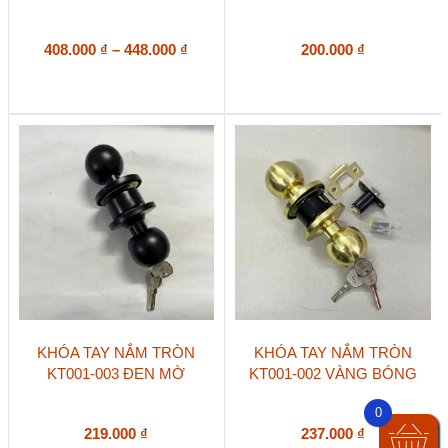
có
nhiều
biến
Khoảng
408.000
₫
–
448.000
₫
200.000
₫
thể.
giá:
Các
từ
tùy
408.000 ₫
chọn
đến
có
448.000 ₫
thể
được
chọn
trên
trang
sản
phẩm
KHÓA TAY NẮM TRÒN
KHÓA TAY NẮM TRÒN
KT001-003 ĐEN MỜ
KT001-002 VÀNG BÓNG
0
219.000
₫
237.000
₫