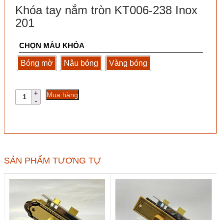
Khóa tay nắm tròn KT006-238 Inox
201
CHỌN MÀU KHÓA
Bóng mờ
Nâu bóng
Vàng bóng
Khóa
Mua hàng
tay
nắm
tròn
KT006-
238
Inox
201
SẢN PHẨM TƯƠNG TỰ
số
lượng