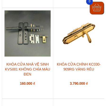
0
KHÓA CỬA NHÀ VỆ SINH
KHÓA CỬA CHÍNH KC030-
KVS001 KHÔNG CHÌA MÀU
909RG VÀNG RÊU
ĐEN
160.000
₫
3.790.000
₫