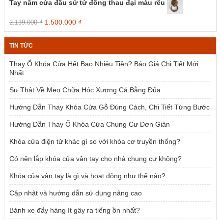
Tay nắm cửa đầu sử tử đồng thau đại màu rêu
2.385.000 ₫.
là:
1.954.000 ₫.
Giá
Giá
1.500.000
₫
2.139.000
₫
gốc
hiện
là:
tại
TIN TỨC
2.139.000 ₫.
là:
1.500.000 ₫.
Thay Ổ Khóa Cửa Hết Bao Nhiêu Tiền? Báo Giá Chi Tiết Mới
Nhất
Sự Thật Về Mẹo Chữa Hóc Xương Cá Bằng Đũa
Hướng Dẫn Thay Khóa Cửa Gỗ Đúng Cách, Chi Tiết Từng Bước
Hướng Dẫn Thay Ổ Khóa Cửa Chung Cư Đơn Giản
Khóa cửa điện tử khác gì so với khóa cơ truyền thống?
Có nên lắp khóa cửa vân tay cho nhà chung cư không?
Khóa cửa vân tay là gì và hoạt động như thế nào?
Cập nhật và hướng dẫn sử dụng nâng cao
Bánh xe đẩy hàng ít gây ra tiếng ồn nhất?