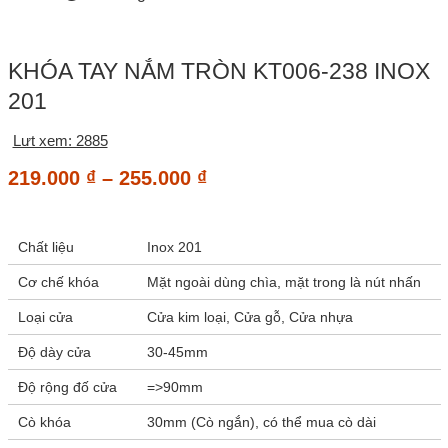
KHÓA TAY NẮM TRÒN KT006-238 INOX
201
Lưt xem: 2885
Khoảng
219.000
₫
–
255.000
₫
giá:
từ
Chất liệu
Inox 201
219.000 ₫
đến
Cơ chế khóa
Mặt ngoài dùng chìa, mặt trong là nút nhấn
255.000 ₫
Loại cửa
Cửa kim loại, Cửa gỗ, Cửa nhựa
Độ dày cửa
30-45mm
Độ rộng đố cửa
=>90mm
Cò khóa
30mm (Cò ngắn), có thể mua cò dài