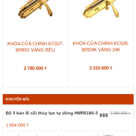
KHÓA CỬA CHÍNH KC026-
KHÓA CỬA CHÍNH KC027-
80924K VÀNG 24K
809RG VÀNG RÊU
3.310.000
₫
2.780.000
₫
KHUYẾN MÃI
Bộ 3 bản lề cối thủy lực tự đóng HMR6180-3
2.385.000
₫
Giá
Giá
1.954.000
₫
gốc
hiện
là:
tại