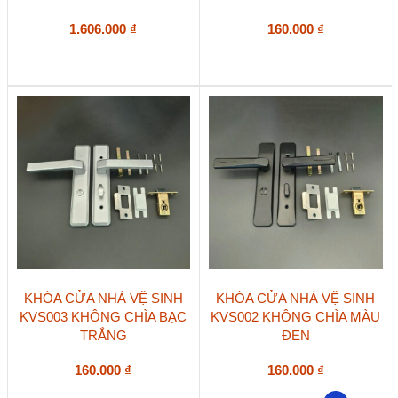
1.606.000
₫
160.000
₫
KHÓA CỬA NHÀ VỆ SINH
KHÓA CỬA NHÀ VỆ SINH
KVS003 KHÔNG CHÌA BẠC
KVS002 KHÔNG CHÌA MÀU
TRẮNG
ĐEN
160.000
₫
160.000
₫