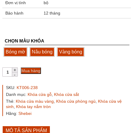
Đơn vị tính
bộ
Bảo hành
12 tháng
CHỌN MÀU KHÓA
Bóng mờ
Nâu bóng
Vàng bóng
Khóa
Mua hàng
tay
nắm
tròn
SKU:
KT006-238
KT006-
Danh mục:
Khóa cửa gỗ
,
Khóa cửa sắt
238
Thẻ:
Khóa cửa màu vàng
,
Khóa cửa phòng ngủ
,
Khóa cửa vệ
Inox
sinh
,
Khóa tay nắm tròn
201
số
Hãng:
Shebei
lượng
MÔ TẢ SẢN PHẨM