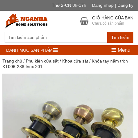
Thứ 2-CN 8h-17h
Đăng nhập | Đăng ký
GIỎ HÀNG CỦA BẠN
Chưa có sản phẩm
Tìm kiếm
Menu
DANH MỤC SẢN PHẨM
Trang chủ
/
Phụ kiện cửa sắt
/
Khóa cửa sắt
/ Khóa tay nắm tròn
KT006-238 Inox 201