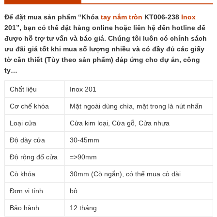
Để đặt mua sản phẩm “Khóa
tay nắm tròn
KT006-238
Inox
201”, bạn có thể đặt hàng online hoặc liên hệ đến hotline để
được hỗ trợ tư vấn và báo giá. Chúng tôi luôn có chính sách
ưu đãi giá tốt khi mua số lượng nhiều và có đầy đủ các giấy
tờ cần thiết (Tùy theo sản phẩm) đáp ứng cho dự án, công
ty…
Chất liệu
Inox 201
Cơ chế khóa
Mặt ngoài dùng chìa, mặt trong là nút nhấn
Loại cửa
Cửa kim loại, Cửa gỗ, Cửa nhựa
Độ dày cửa
30-45mm
Độ rộng đố cửa
=>90mm
Cò khóa
30mm (Cò ngắn), có thể mua cò dài
Đơn vị tính
bộ
Bảo hành
12 tháng