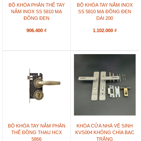
BỘ KHÓA PHÂN THỂ TAY
BỘ KHÓA TAY NẮM INOX
NẮM INOX SS 5810 MẠ
SS 5810 MẠ ĐỒNG ĐEN
ĐỒNG ĐEN
DÀI 200
906.400
₫
1.102.000
₫
BỘ KHÓA TAY NẮM PHÂN
KHÓA CỬA NHÀ VỆ SINH
THỂ ĐỒNG THAU HCX
KVS004 KHÔNG CHÌA BẠC
5866
TRẮNG