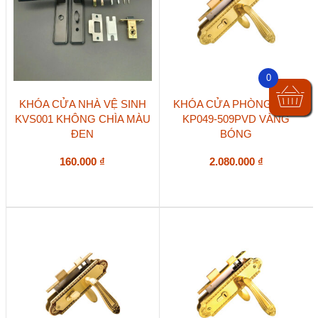
0
KHÓA CỬA NHÀ VỆ SINH
KHÓA CỬA PHÒNG NGỦ
KVS001 KHÔNG CHÌA MÀU
KP049-509PVD VÀNG
ĐEN
BÓNG
160.000
₫
2.080.000
₫