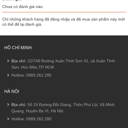
Chưa có đánh giá nào.
Chỉ những khách hàng đã đăng nhập và đã mua sản phẩm này mới
có thể để lại đánh giá.
HỒ CHÍ MINH
Địa chỉ:
22/7A9 Đường Xuân Thới Sơn 31, xã Xuân Thới
Sơn, Hóc Môn,TP HCM.
Hotline:
0989.262.280
HÀ NỘI
Địa chỉ:
Số 15 Đường Đồi Giang, Thôn Phú Lội, Xã Minh
Quang, Huyện Ba Vì, Hà Nội.
Hotline:
0989.262.280