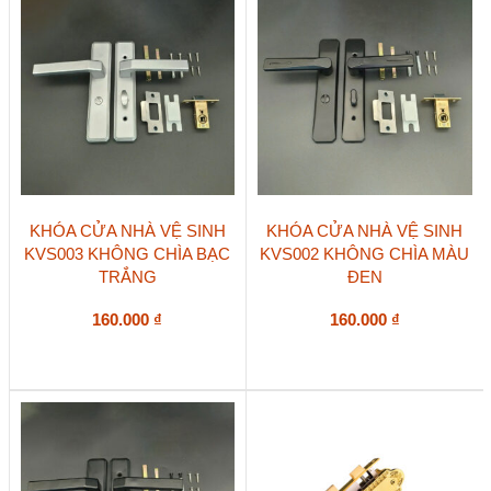
KHÓA CỬA NHÀ VỆ SINH
KHÓA CỬA NHÀ VỆ SINH
KVS003 KHÔNG CHÌA BẠC
KVS002 KHÔNG CHÌA MÀU
TRẮNG
ĐEN
160.000
₫
160.000
₫