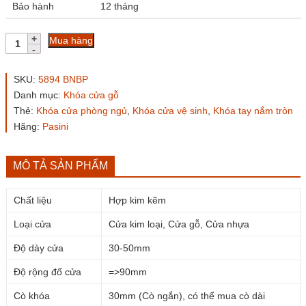
Bảo hành
12 tháng
Khóa
Mua hàng
tay
nắm
tròn
SKU:
5894 BNBP
Pasini
Danh mục:
Khóa cửa gỗ
5894
Thẻ:
Khóa cửa phòng ngủ
,
Khóa cửa vệ sinh
,
Khóa tay nắm tròn
BNBP
số
Hãng:
Pasini
lượng
MÔ TẢ SẢN PHẨM
Chất liệu
Hợp kim kẽm
Loại cửa
Cửa kim loại, Cửa gỗ, Cửa nhựa
Độ dày cửa
30-50mm
Độ rộng đố cửa
=>90mm
Cò khóa
30mm (Cò ngắn), có thể mua cò dài