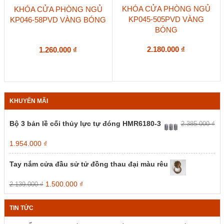
KHÓA CỬA PHÒNG NGỦ
KHÓA CỬA PHÒNG NGỦ
KP045-505PVD VÀNG
KP046-58PVD VÀNG BÓNG
BÓNG
2.180.000
₫
1.260.000
₫
KHUYẾN MÃI
Bộ 3 bản lề cối thủy lực tự đóng HMR6180-3
2.385.000
₫
Giá
Giá
1.954.000
₫
gốc
hiện
là:
tại
Tay nắm cửa đầu sử tử đồng thau đại màu rêu
2.385.000 ₫.
là:
1.954.000 ₫.
Giá
Giá
1.500.000
₫
2.139.000
₫
gốc
hiện
là:
tại
TIN TỨC
2.139.000 ₫.
là:
1.500.000 ₫.