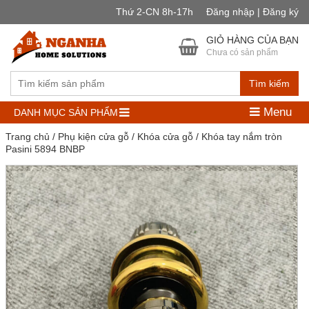
Thứ 2-CN 8h-17h
Đăng nhập | Đăng ký
GIỎ HÀNG CỦA BẠN
Chưa có sản phẩm
Tìm kiếm
Menu
DANH MỤC SẢN PHẨM
Trang chủ
/
Phụ kiện cửa gỗ
/
Khóa cửa gỗ
/ Khóa tay nắm tròn
Pasini 5894 BNBP