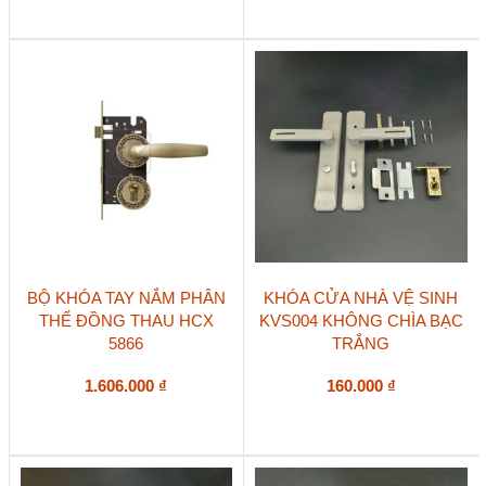
BỘ KHÓA TAY NẮM PHÂN
KHÓA CỬA NHÀ VỆ SINH
THỂ ĐỒNG THAU HCX
KVS004 KHÔNG CHÌA BẠC
5866
TRẮNG
1.606.000
₫
160.000
₫