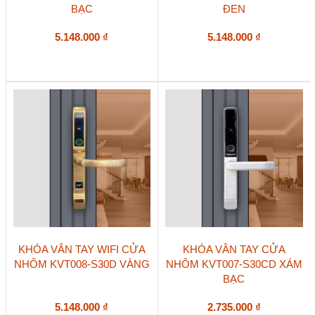
BẠC
ĐEN
5.148.000
₫
5.148.000
₫
KHÓA VÂN TAY WIFI CỬA
KHÓA VÂN TAY CỬA
NHÔM KVT008-S30D VÀNG
NHÔM KVT007-S30CD XÁM
BẠC
5.148.000
₫
2.735.000
₫