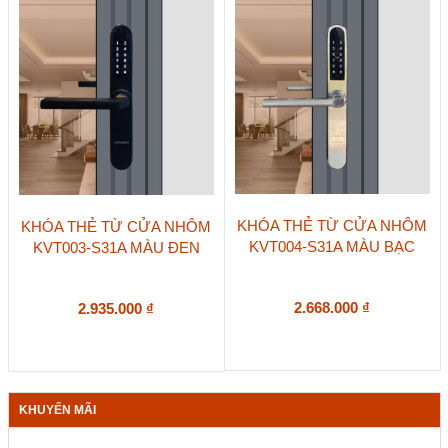
KHÓA THẺ TỪ CỬA NHÔM
KHÓA THẺ TỪ CỬA NHÔM
KVT004-S31A MÀU BẠC
KVT003-S31A MÀU ĐEN
2.668.000
₫
2.935.000
₫
KHUYẾN MÃI