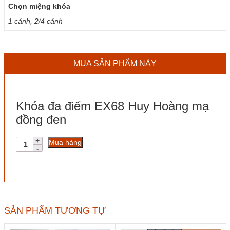
Chọn miệng khóa
1 cánh, 2/4 cánh
MUA SẢN PHẨM NÀY
Khóa đa điểm EX68 Huy Hoàng mạ
đồng đen
Khóa
Mua hàng
đa
điểm
EX68
Huy
Hoàng
mạ
đồng
SẢN PHẨM TƯƠNG TỰ
đen
số