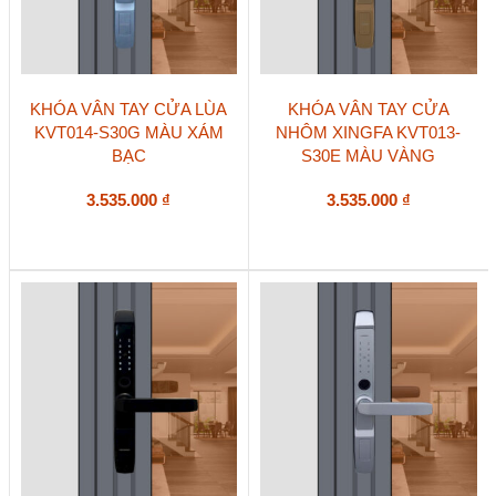
KHÓA VÂN TAY CỬA LÙA
KHÓA VÂN TAY CỬA
KVT014-S30G MÀU XÁM
NHÔM XINGFA KVT013-
BẠC
S30E MÀU VÀNG
3.535.000
₫
3.535.000
₫