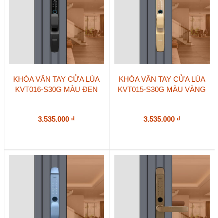
KHÓA VÂN TAY CỬA LÙA
KHÓA VÂN TAY CỬA LÙA
KVT016-S30G MÀU ĐEN
KVT015-S30G MÀU VÀNG
3.535.000
₫
3.535.000
₫