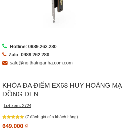
Hotline: 0989.262.280
Zalo: 0989.262.280
sale@noithatnganha.com.com
KHÓA ĐA ĐIỂM EX68 HUY HOÀNG MẠ
ĐỒNG ĐEN
Lưt xem: 2724
(
7
đánh giá của khách hàng)
5
5
trên 5
649.000
₫
dựa trên