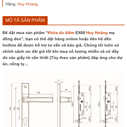
đồng
Hãng:
Huy Hoàng
đen
số
lượng
MÔ TẢ SẢN PHẨM
Để đặt mua sản phẩm “
Khóa đa điểm
EX68
Huy Hoàng
mạ
đồng đen”, bạn có thể đặt hàng online hoặc liên hệ đến
hotline để được hỗ trợ tư vấn và báo giá. Chúng tôi luôn có
chính sách ưu đãi giá tốt khi mua số lượng nhiều và có đầy
đủ các giấy tờ cần thiết (Tùy theo sản phẩm) đáp ứng cho dự
án, công ty…