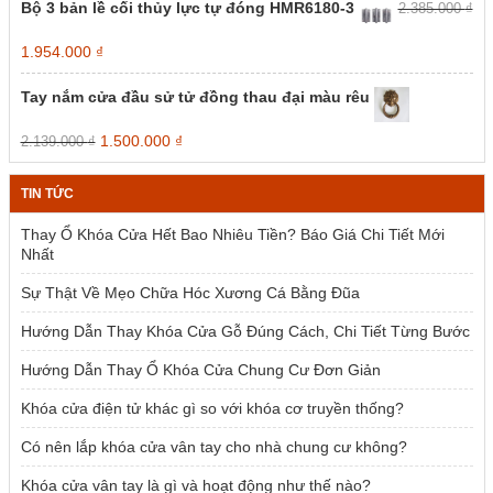
Bộ 3 bản lề cối thủy lực tự đóng HMR6180-3
2.385.000
₫
Giá
Giá
1.954.000
₫
gốc
hiện
là:
tại
Tay nắm cửa đầu sử tử đồng thau đại màu rêu
2.385.000 ₫.
là:
1.954.000 ₫.
Giá
Giá
1.500.000
₫
2.139.000
₫
gốc
hiện
là:
tại
TIN TỨC
2.139.000 ₫.
là:
1.500.000 ₫.
Thay Ổ Khóa Cửa Hết Bao Nhiêu Tiền? Báo Giá Chi Tiết Mới
Nhất
Sự Thật Về Mẹo Chữa Hóc Xương Cá Bằng Đũa
Hướng Dẫn Thay Khóa Cửa Gỗ Đúng Cách, Chi Tiết Từng Bước
Hướng Dẫn Thay Ổ Khóa Cửa Chung Cư Đơn Giản
Khóa cửa điện tử khác gì so với khóa cơ truyền thống?
Có nên lắp khóa cửa vân tay cho nhà chung cư không?
Khóa cửa vân tay là gì và hoạt động như thế nào?