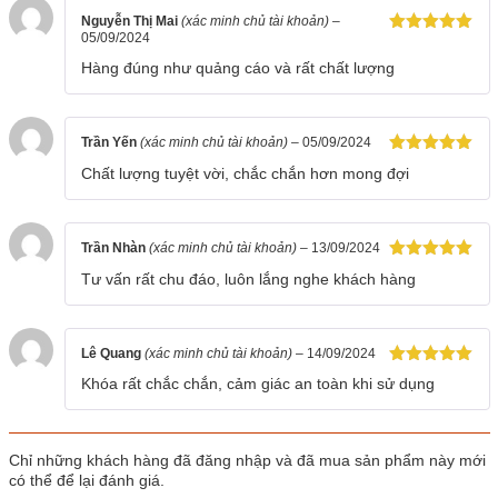
Nguyễn Thị Mai
(xác minh chủ tài khoản)
–
05/09/2024
Được xếp
hạng
5
5
Hàng đúng như quảng cáo và rất chất lượng
sao
Trần Yến
(xác minh chủ tài khoản)
–
05/09/2024
Được xếp
Chất lượng tuyệt vời, chắc chắn hơn mong đợi
hạng
5
5
sao
Trần Nhàn
(xác minh chủ tài khoản)
–
13/09/2024
Được xếp
Tư vấn rất chu đáo, luôn lắng nghe khách hàng
hạng
5
5
sao
Lê Quang
(xác minh chủ tài khoản)
–
14/09/2024
Được xếp
Khóa rất chắc chắn, cảm giác an toàn khi sử dụng
hạng
5
5
sao
Chỉ những khách hàng đã đăng nhập và đã mua sản phẩm này mới
có thể để lại đánh giá.