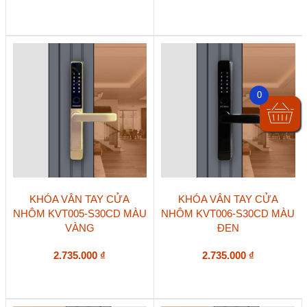
0
KHÓA VÂN TAY CỬA
KHÓA VÂN TAY CỬA
NHÔM KVT005-S30CD MÀU
NHÔM KVT006-S30CD MÀU
VÀNG
ĐEN
2.735.000
₫
2.735.000
₫