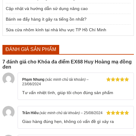
Cập nhật và hướng dẫn sử dụng nâng cao
Bánh xe đẩy hàng ít gây ra tiếng ồn nhất?
Sửa cửa nhôm kính tại nhà khu vực TP Hồ Chí Minh
ĐÁNH GIÁ SẢN PHẨM
7 đánh giá cho
Khóa đa điểm EX68 Huy Hoàng mạ đồng
đen
Phạm Nhung
(xác minh chủ tài khoản)
–
23/08/2024
Được xếp
hạng
5
5
Tư vấn nhiệt tình, giúp tôi chọn đúng sản phẩm
sao
Trần Hiếu
(xác minh chủ tài khoản)
–
25/08/2024
Được xếp
Giao hàng đúng hẹn, không có vấn đề gì xảy ra
hạng
5
5
sao