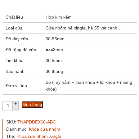
đánh giá
Chất liệu
Hợp kim kẽm
Loại cửa
Cửa nhôm hệ xingfa, hệ 55 vát cạnh…
Độ dày cửa
50-55mm
Độ rộng đố cửa
=>48mm
Tim khóa
30.5mm
Bảo hành
36 tháng
Bộ (Tay nắm + thân khóa + lõi khóa + miệng
Đơn vị tính
khóa)
Khóa
Mua hàng
đa
điểm
EX68
SKU:
TNAPDDEX68-ABC
Huy
Danh mục:
Khóa cửa nhôm
Hoàng
Thẻ:
Khóa cửa nhôm Xingfa
mạ