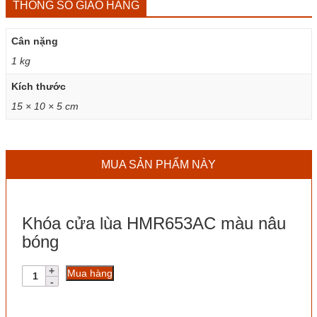
THÔNG SỐ GIAO HÀNG
Cân nặng
1 kg
Kích thước
15 × 10 × 5 cm
MUA SẢN PHẨM NÀY
Khóa cửa lùa HMR653AC màu nâu
bóng
Khóa
Mua hàng
cửa
lùa
HMR653AC