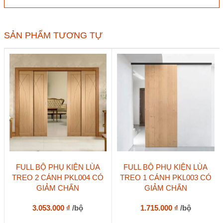
màu
nâu
bóng
số
SẢN PHẨM TƯƠNG TỰ
lượng
FULL BỘ PHỤ KIỆN LÙA
FULL BỘ PHỤ KIỆN LÙA
TREO 2 CÁNH PKL004 CÓ
TREO 1 CÁNH PKL003 CÓ
GIẢM CHẤN
GIẢM CHẤN
3.053.000
₫
/bộ
1.715.000
₫
/bộ