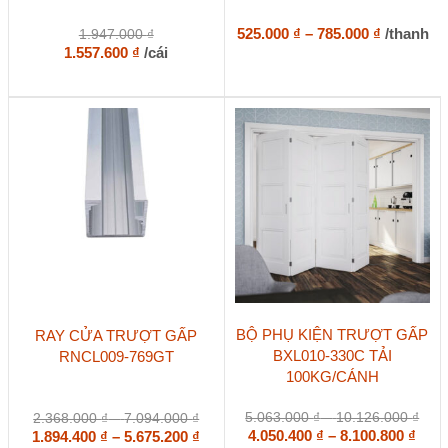
nhiều
biến
Khoảng
525.000
₫
–
785.000
₫
/thanh
1.947.000
₫
thể.
giá:
1.557.600
₫
/cái
Các
từ
tùy
525.000 ₫
chọn
đến
có
785.000 ₫
thể
được
chọn
trên
trang
sản
phẩm
Sản
Sản
BỘ PHỤ KIỆN TRƯỢT GẤP
RAY CỬA TRƯỢT GẤP
phẩm
phẩm
BXL010-330C TẢI
RNCL009-769GT
này
này
100KG/CÁNH
có
có
nhiều
nhiều
biến
biến
Kho
Khoảng
5.063.000
₫
–
10.126.000
₫
2.368.000
₫
–
7.094.000
₫
thể.
thể.
Kho
giá:
giá:
Khoảng
4.050.400
₫
–
8.100.800
₫
1.894.400
₫
–
5.675.200
₫