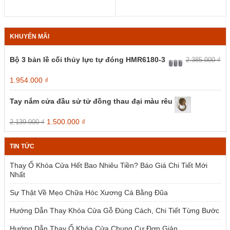
Các
Các
từ
từ
giá:
giá:
tùy
tùy
5.06
2.368.000 ₫
từ
từ
chọn
chọn
đến
đến
4.05
1.894.400 ₫
có
có
10.1
7.094.000 ₫
đến
đến
KHUYẾN MÃI
thể
thể
8.10
5.675.200 ₫
được
được
chọn
chọn
Bộ 3 bản lề cối thủy lực tự đóng HMR6180-3
2.385.000
₫
trên
trên
trang
trang
Giá
Giá
1.954.000
₫
sản
sản
gốc
hiện
phẩm
phẩm
là:
tại
Tay nắm cửa đầu sử tử đồng thau đại màu rêu
2.385.000 ₫.
là:
1.954.000 ₫.
Giá
Giá
1.500.000
₫
2.139.000
₫
gốc
hiện
là:
tại
TIN TỨC
2.139.000 ₫.
là:
1.500.000 ₫.
Thay Ổ Khóa Cửa Hết Bao Nhiêu Tiền? Báo Giá Chi Tiết Mới
Nhất
Sự Thật Về Mẹo Chữa Hóc Xương Cá Bằng Đũa
Hướng Dẫn Thay Khóa Cửa Gỗ Đúng Cách, Chi Tiết Từng Bước
Hướng Dẫn Thay Ổ Khóa Cửa Chung Cư Đơn Giản