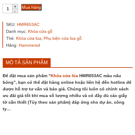
Khóa
Mua hàng
cửa
lùa
HMR653AC
SKU:
HMR653AC
màu
Danh mục:
Khóa cửa gỗ
nâu
Thẻ:
Khóa cửa lùa
,
Phụ kiện cửa lùa gỗ
bóng
số
Hãng:
Hammered
lượng
MÔ TẢ SẢN PHẨM
Để đặt mua sản phẩm “
Khóa cửa lùa
HMR653AC màu nâu
bóng”, bạn có thể đặt hàng online hoặc liên hệ đến hotline để
được hỗ trợ tư vấn và báo giá. Chúng tôi luôn có chính sách
ưu đãi giá tốt khi mua số lượng nhiều và có đầy đủ các giấy
tờ cần thiết (Tùy theo sản phẩm) đáp ứng cho dự án, công
ty…