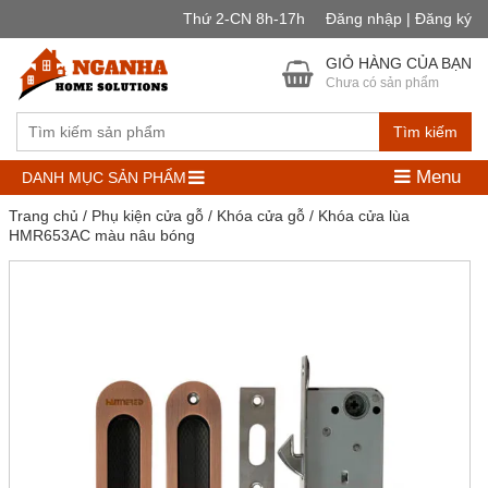
Thứ 2-CN 8h-17h
Đăng nhập | Đăng ký
GIỎ HÀNG CỦA BẠN
Chưa có sản phẩm
Tìm kiếm
Menu
DANH MỤC SẢN PHẨM
Trang chủ
/
Phụ kiện cửa gỗ
/
Khóa cửa gỗ
/ Khóa cửa lùa
HMR653AC màu nâu bóng