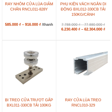
Sản
Sản
RAY NHÔM CỬA LÙA GIẢM
PHỤ KIỆN VÁCH NGĂN DI
phẩm
phẩm
CHẤN RNCL011-828Y
ĐỘNG BXL012-330CB TẢI
này
này
150KG/CÁNH
có
có
nhiều
nhiều
biến
Khoảng
biến
585.000
₫
–
916.000
₫
/thanh
Kho
7.788.000
₫
–
77.880.000
₫
thể.
thể.
giá:
giá:
Kho
6.230.400
₫
–
62.304.000
₫
Các
Các
từ
từ
giá:
tùy
tùy
7.78
585.000 ₫
từ
chọn
chọn
đến
đến
6.23
có
có
77.8
916.000 ₫
đến
thể
thể
62.3
được
được
chọn
chọn
trên
trên
trang
trang
sản
sản
phẩm
phẩm
Sản
BI TREO CỬA TRƯỢT GẤP
RAY CỬA LÙA TREO
phẩm
BXL011-330CB TẢI 100KG
RNCL010-329
này
có