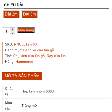
CHIỀU DÀI
Dài 2m
Dài 3m
Ray
Mua hàng
cửa
trượt
gấp
SKU:
RNCL012-768
RNCL012-
Danh mục:
Bánh xe cửa lùa gỗ
768
Thẻ:
Phụ kiện cửa lùa gỗ
,
Ray cửa lùa
số
lượng
Hãng:
Hammered
MÔ TẢ SẢN PHẨM
Chất
Hợp kim nhôm 6063
liệu
Màu
Trắng mờ
sắc