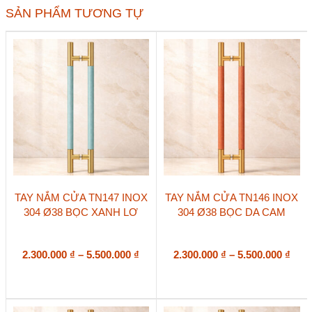
lượng
SẢN PHẨM TƯƠNG TỰ
Sản
Sản
TAY NẮM CỬA TN147 INOX
TAY NẮM CỬA TN146 INOX
phẩm
phẩm
304 Ø38 BỌC XANH LƠ
304 Ø38 BỌC DA CAM
này
này
có
có
nhiều
nhiều
biến
Khoảng
biến
Kho
2.300.000
₫
–
5.500.000
₫
2.300.000
₫
–
5.500.000
₫
thể.
thể.
giá:
giá:
Các
Các
từ
từ
tùy
tùy
2.300.000 ₫
2.30
chọn
chọn
đến
đến