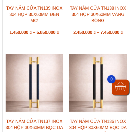
Sản
Sản
TAY NẮM CỬA TN139 INOX
TAY NẮM CỬA TN138 INOX
phẩm
phẩm
304 HỘP 30X60MM ĐEN
304 HỘP 30X60MM VÀNG
này
này
MỜ
BÓNG
có
có
nhiều
nhiều
biến
Khoảng
biến
Kho
1.450.000
₫
–
5.850.000
₫
2.450.000
₫
–
7.450.000
₫
thể.
thể.
giá:
giá:
Các
Các
từ
từ
tùy
tùy
1.450.000 ₫
2.45
chọn
chọn
đến
đến
có
có
5.850.000 ₫
7.45
thể
thể
được
được
chọn
chọn
0
trên
trên
trang
trang
sản
sản
phẩm
phẩm
Sản
Sản
TAY NẮM CỬA TN137 INOX
TAY NẮM CỬA TN136 INOX
phẩm
phẩm
304 HỘP 30X60MM BỌC DA
304 HỘP 30X60MM BỌC DA
này
này