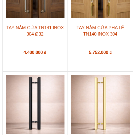
phẩm
phẩm
TAY NẮM CỬA TN141 INOX
TAY NẮM CỬA PHA LÊ
304 Ø32
TN140 INOX 304
4.400.000
₫
5.752.000
₫