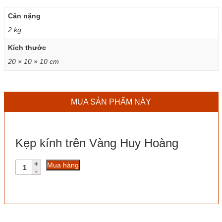
Cân nặng
2 kg
Kích thước
20 × 10 × 10 cm
MUA SẢN PHẨM NÀY
Kẹp kính trên Vàng Huy Hoàng
Kẹp
Mua hàng
kính
trên
Vàng
Huy
Hoàng
số