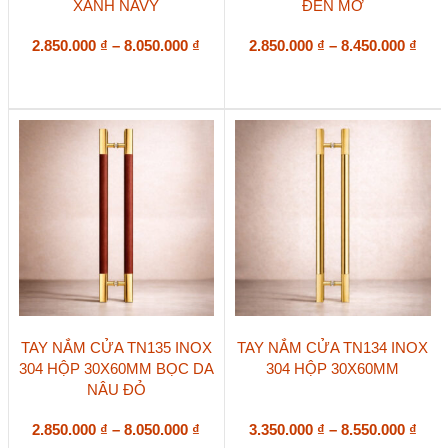
XANH NAVY
ĐEN MỜ
có
có
nhiều
nhiều
biến
Khoảng
biến
Kho
2.850.000
₫
–
8.050.000
₫
2.850.000
₫
–
8.450.000
₫
thể.
thể.
giá:
giá:
Các
Các
từ
từ
tùy
tùy
2.850.000 ₫
2.85
chọn
chọn
đến
đến
có
có
8.050.000 ₫
8.45
thể
thể
được
được
chọn
chọn
trên
trên
trang
trang
sản
sản
phẩm
phẩm
Sản
Sản
TAY NẮM CỬA TN135 INOX
TAY NẮM CỬA TN134 INOX
phẩm
phẩm
304 HỘP 30X60MM BỌC DA
304 HỘP 30X60MM
này
này
NÂU ĐỎ
có
có
nhiều
nhiều
biến
Khoảng
biến
Kho
2.850.000
₫
–
8.050.000
₫
3.350.000
₫
–
8.550.000
₫
thể.
thể.
giá:
giá: