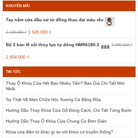
có
có
8.55
10.050.000 ₫
KHUYẾN MÃI
thể
thể
được
được
chọn
chọn
Tay nắm cửa đầu sử tử đồng thau đại màu rêu
trên
trên
trang
trang
Giá
Giá
1.500.000
₫
2.139.000
₫
sản
sản
gốc
hiện
phẩm
phẩm
là:
tại
Bộ 3 bản lề cối thủy lực tự đóng HMR6180-3
2.385.000
₫
2.139.000 ₫.
là:
1.500.000 ₫.
Giá
Giá
1.954.000
₫
gốc
hiện
là:
tại
TIN TỨC
2.385.000 ₫.
là:
1.954.000 ₫.
Thay Ổ Khóa Cửa Hết Bao Nhiêu Tiền? Báo Giá Chi Tiết Mới
Nhất
Sự Thật Về Mẹo Chữa Hóc Xương Cá Bằng Đũa
Hướng Dẫn Thay Khóa Cửa Gỗ Đúng Cách, Chi Tiết Từng Bước
Hướng Dẫn Thay Ổ Khóa Cửa Chung Cư Đơn Giản
Khóa cửa điện tử khác gì so với khóa cơ truyền thống?