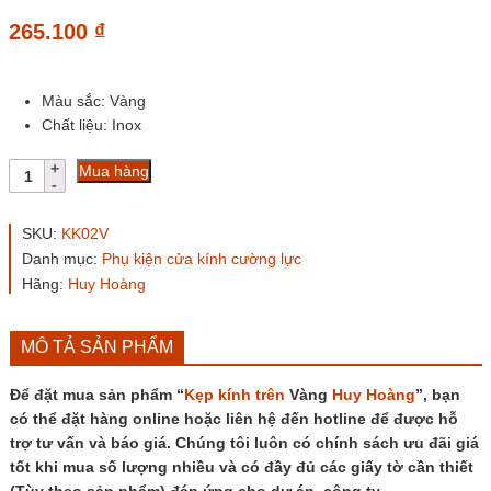
265.100
₫
Màu sắc: Vàng
Chất liệu: Inox
Kẹp
Mua hàng
kính
trên
Vàng
SKU:
KK02V
Huy
Danh mục:
Phụ kiện cửa kính cường lực
Hoàng
Hãng:
Huy Hoàng
số
lượng
MÔ TẢ SẢN PHẨM
Để đặt mua sản phẩm “
Kẹp kính trên
Vàng
Huy Hoàng
”, bạn
có thể đặt hàng online hoặc liên hệ đến hotline để được hỗ
trợ tư vấn và báo giá. Chúng tôi luôn có chính sách ưu đãi giá
tốt khi mua số lượng nhiều và có đầy đủ các giấy tờ cần thiết