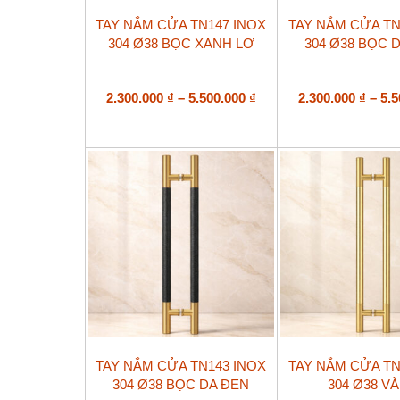
Sản
Sản
TAY NẮM CỬA TN147 INOX
TAY NẮM CỬA TN
phẩm
phẩm
304 Ø38 BỌC XANH LƠ
304 Ø38 BỌC 
này
này
có
có
nhiều
nhiều
biến
Khoảng
biến
2.300.000
₫
–
5.500.000
₫
2.300.000
₫
–
5.
thể.
thể.
giá:
Các
Các
từ
tùy
tùy
2.300.000 ₫
chọn
chọn
đến
có
có
5.500.000 ₫
thể
thể
được
được
chọn
chọn
trên
trên
trang
trang
sản
sản
phẩm
phẩm
Sản
Sản
TAY NẮM CỬA TN143 INOX
TAY NẮM CỬA TN
phẩm
phẩm
304 Ø38 BỌC DA ĐEN
304 Ø38 V
này
này