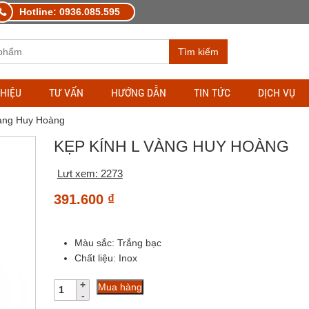
Hotline: 0936.085.595
Tìm kiếm
THIỆU
TƯ VẤN
HƯỚNG DẪN
TIN TỨC
DỊCH VỤ
vàng Huy Hoàng
KẸP KÍNH L VÀNG HUY HOÀNG
Lưt xem: 2273
391.600
₫
Màu sắc: Trắng bạc
Chất liệu: Inox
Kẹp
Mua hàng
kính