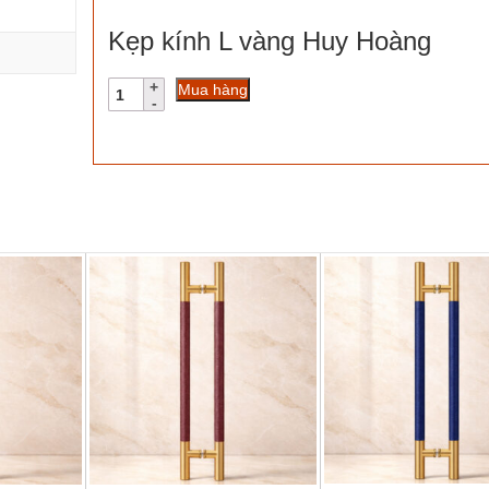
Kẹp kính L vàng Huy Hoàng
Kẹp
Mua hàng
kính
L
vàng
Huy
Hoàng
số
lượng