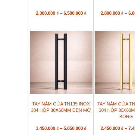
có
có
nhiều
nhiều
biến
Khoảng
biến
2.300.000
₫
–
6.500.000
₫
2.800.000
₫
–
6.
thể.
thể.
giá:
Các
Các
từ
tùy
tùy
2.300.000 ₫
chọn
chọn
đến
có
có
6.500.000 ₫
thể
thể
được
được
chọn
chọn
trên
trên
trang
trang
sản
sản
phẩm
phẩm
Sản
Sản
TAY NẮM CỬA TN139 INOX
TAY NẮM CỬA TN
phẩm
phẩm
304 HỘP 30X60MM ĐEN MỜ
304 HỘP 30X60
này
này
BÓNG
có
có
nhiều
nhiều
biến
Khoảng
biến
1.450.000
₫
–
5.850.000
₫
2.450.000
₫
–
7.
thể.
thể.
giá: