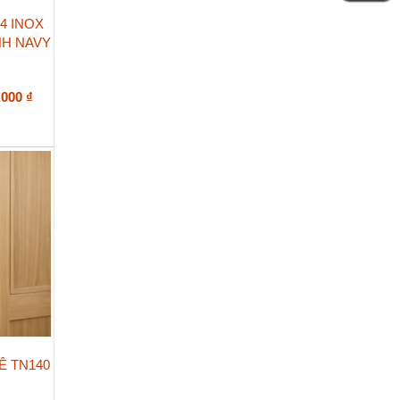
4 INOX
NH NAVY
Khoảng
.000
₫
giá:
từ
2.300.000 ₫
đến
5.500.000 ₫
Ê TN140