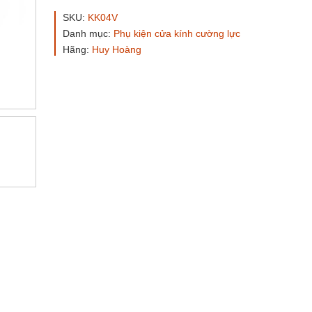
L
vàng
SKU:
KK04V
Huy
Danh mục:
Phụ kiện cửa kính cường lực
Hoàng
Hãng:
Huy Hoàng
số
lượng