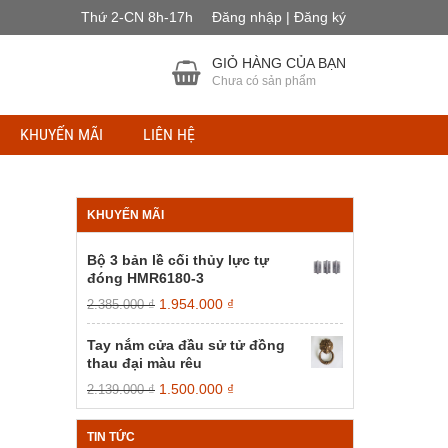
Thứ 2-CN 8h-17h
Đăng nhập | Đăng ký
GIỎ HÀNG CỦA BẠN
Chưa có sản phẩm
KHUYẾN MÃI
LIÊN HỆ
KHUYẾN MÃI
Bộ 3 bản lề cối thủy lực tự
đóng HMR6180-3
Giá
Giá
1.954.000
₫
2.385.000
₫
gốc
hiện
là:
tại
Tay nắm cửa đầu sử tử đồng
2.385.000 ₫.
là:
thau đại màu rêu
1.954.000 ₫.
Giá
Giá
1.500.000
₫
2.139.000
₫
gốc
hiện
là:
tại
TIN TỨC
2.139.000 ₫.
là: