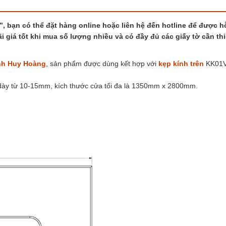
”, bạn có thể đặt hàng online hoặc liên hệ đến hotline để được hỗ
i giá tốt khi mua số lượng nhiều và có đầy đủ các giấy tờ cần thi
nh Huy Hoàng
, sản phẩm được dùng kết hợp với
kẹp kính trên
KK01V
u dày từ 10-15mm, kích thước cửa tối đa là 1350mm x 2800mm.