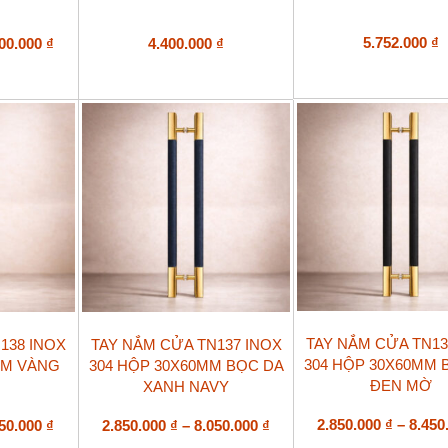
Khoảng
5.752.000
₫
000.000
₫
4.400.000
₫
giá:
từ
2.800.000 ₫
đến
6.000.000 ₫
Sản
Sản
TAY NẮM CỬA TN13
138 INOX
TAY NẮM CỬA TN137 INOX
phẩm
phẩm
304 HỘP 30X60MM 
MM VÀNG
304 HỘP 30X60MM BỌC DA
này
này
ĐEN MỜ
XANH NAVY
có
có
nhiều
nhiều
biến
Khoảng
biến
Khoảng
2.850.000
₫
–
8.450
450.000
₫
2.850.000
₫
–
8.050.000
₫
thể.
thể.
giá:
giá: