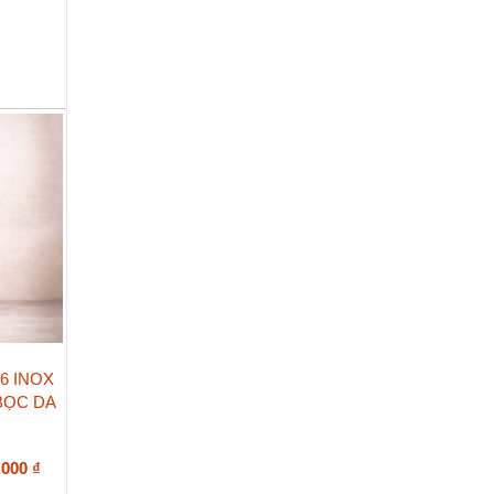
6 INOX
BỌC DA
Khoảng
.000
₫
giá: