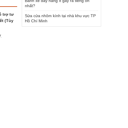
Bánh xe đẩy hàng ít gây ra tiếng ồn
nhất?
 trợ tư
Sửa cửa nhôm kính tại nhà khu vực TP
ết (Tùy
Hồ Chí Minh
.