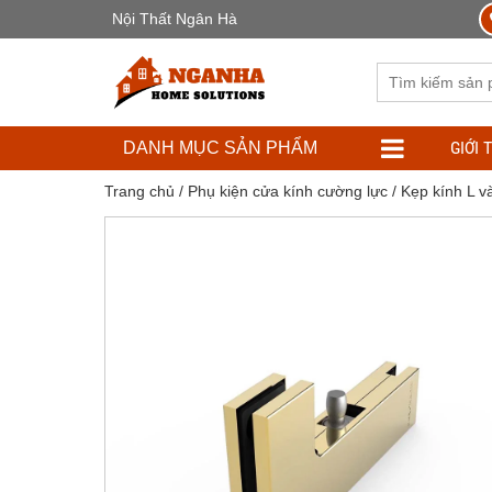
Nội Thất Ngân Hà
GIỚI 
DANH MỤC SẢN PHẨM
Trang chủ
/
Phụ kiện cửa kính cường lực
/ Kẹp kính L 