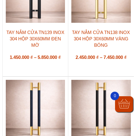
Sản
Sản
TAY NẮM CỬA TN139 INOX
TAY NẮM CỬA TN138 INOX
phẩm
phẩm
304 HỘP 30X60MM ĐEN
304 HỘP 30X60MM VÀNG
này
này
MỜ
BÓNG
có
có
nhiều
nhiều
biến
Khoảng
biến
Kho
1.450.000
₫
–
5.850.000
₫
2.450.000
₫
–
7.450.000
₫
thể.
thể.
giá:
giá:
Các
Các
từ
từ
tùy
tùy
1.450.000 ₫
2.45
chọn
chọn
đến
đến
có
có
5.850.000 ₫
7.45
thể
thể
được
được
0
chọn
chọn
trên
trên
trang
trang
sản
sản
phẩm
phẩm