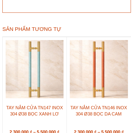
Huy
Hoàng
số
lượng
SẢN PHẨM TƯƠNG TỰ
Sản
Sản
TAY NẮM CỬA TN147 INOX
TAY NẮM CỬA TN146 INOX
phẩm
phẩm
304 Ø38 BỌC XANH LƠ
304 Ø38 BỌC DA CAM
này
này
có
có
nhiều
nhiều
biến
Khoảng
biến
Kho
2.300.000
₫
–
5.500.000
₫
2.300.000
₫
–
5.500.000
₫