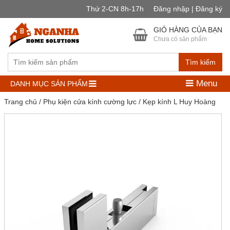
Thứ 2-CN 8h-17h
Đăng nhập | Đăng ký
GIỎ HÀNG CỦA BẠN
Chưa có sản phẩm
Tìm kiếm
Menu
DANH MỤC SẢN PHẨM
Trang chủ
/
Phụ kiện cửa kính cường lực
/ Kẹp kính L Huy Hoàng