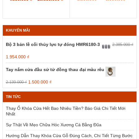
thể.
thể.
giá:
giá:
Các
Các
từ
từ
tùy
tùy
3.55
4.850.000 ₫
chọn
chọn
đến
đến
có
có
8.55
10.050.000 ₫
KHUYẾN MÃI
thể
thể
được
được
chọn
chọn
Bộ 3 bản lề cối thủy lực tự đóng HMR6180-3
2.385.000
₫
trên
trên
trang
trang
Giá
Giá
1.954.000
₫
sản
sản
gốc
hiện
phẩm
phẩm
là:
tại
Tay nắm cửa đầu sử tử đồng thau đại màu rêu
2.385.000 ₫.
là:
1.954.000 ₫.
Giá
Giá
1.500.000
₫
2.139.000
₫
gốc
hiện
là:
tại
TIN TỨC
2.139.000 ₫.
là:
1.500.000 ₫.
Thay Ổ Khóa Cửa Hết Bao Nhiêu Tiền? Báo Giá Chi Tiết Mới
Nhất
Sự Thật Về Mẹo Chữa Hóc Xương Cá Bằng Đũa
Hướng Dẫn Thay Khóa Cửa Gỗ Đúng Cách, Chi Tiết Từng Bước