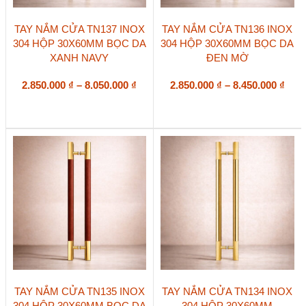
Sản
Sản
TAY NẮM CỬA TN137 INOX
TAY NẮM CỬA TN136 INOX
phẩm
phẩm
304 HỘP 30X60MM BỌC DA
304 HỘP 30X60MM BỌC DA
này
này
XANH NAVY
ĐEN MỜ
có
có
nhiều
nhiều
biến
Khoảng
biến
Kho
2.850.000
₫
–
8.050.000
₫
2.850.000
₫
–
8.450.000
₫
thể.
thể.
giá:
giá:
Các
Các
từ
từ
tùy
tùy
2.850.000 ₫
2.85
chọn
chọn
đến
đến
có
có
8.050.000 ₫
8.45
thể
thể
được
được
chọn
chọn
trên
trên
trang
trang
sản
sản
phẩm
phẩm
Sản
Sản
TAY NẮM CỬA TN135 INOX
TAY NẮM CỬA TN134 INOX
phẩm
phẩm
304 HỘP 30X60MM BỌC DA
304 HỘP 30X60MM