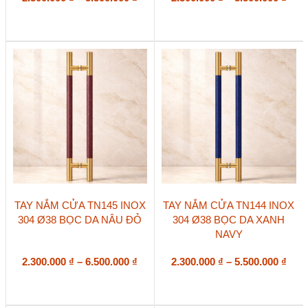
thể.
thể.
giá:
giá:
Các
Các
từ
từ
tùy
tùy
2.300.000 ₫
2.30
chọn
chọn
đến
đến
có
có
5.500.000 ₫
5.50
thể
thể
được
được
chọn
chọn
trên
trên
trang
trang
sản
sản
phẩm
phẩm
Sản
Sản
TAY NẮM CỬA TN145 INOX
TAY NẮM CỬA TN144 INOX
phẩm
phẩm
304 Ø38 BỌC DA NÂU ĐỎ
304 Ø38 BỌC DA XANH
này
này
NAVY
có
có
nhiều
nhiều
biến
Khoảng
biến
Kho
2.300.000
₫
–
6.500.000
₫
2.300.000
₫
–
5.500.000
₫
thể.
thể.
giá:
giá:
Các
Các
từ
từ
tùy
tùy
2.300.000 ₫
2.30