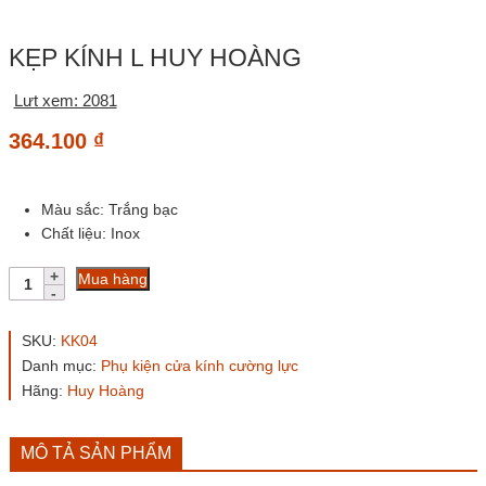
KẸP KÍNH L HUY HOÀNG
Lưt xem: 2081
364.100
₫
Màu sắc: Trắng bạc
Chất liệu: Inox
Kẹp
Mua hàng
kính
L
Huy
SKU:
KK04
Hoàng
Danh mục:
Phụ kiện cửa kính cường lực
số
Hãng:
Huy Hoàng
lượng
MÔ TẢ SẢN PHẨM