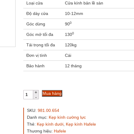
Loại cửa
Cửa kính bản lề sàn
Độ dày cửa
10-12mm
0
Góc dừng
90
0
Góc mở tối đa
130
Tải trọng tối đa
120kg
Đơn vị tính
Cái
Bảo hành
12 tháng
Kẹp
Mua hàng
dưới
Hafele
981.00.654
SKU:
981.00.654
inox
Danh mục:
Kẹp kính cường lực
bóng
Thẻ:
Kẹp kính dưới
,
Kẹp kính Hafele
số
lượng
Thương hiệu:
Hafele