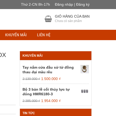
Thứ 2-CN 8h-17h
Đăng nhập | Đăng ký
GIỎ HÀNG CỦA BẠN
Chưa có sản phẩm
KHUYẾN MÃI
LIÊN HỆ
OX
KHUYẾN MÃI
Tay nắm cửa đầu sử tử đồng
thau đại màu rêu
Giá
Giá
1.500.000
₫
2.139.000
₫
gốc
hiện
là:
tại
Bộ 3 bản lề cối thủy lực tự
2.139.000 ₫.
là:
đóng HMR6180-3
1.500.000 ₫.
Giá
Giá
1.954.000
₫
2.385.000
₫
gốc
hiện
là:
tại
TIN TỨC
2.385.000 ₫.
là: