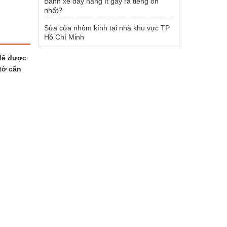
Bánh xe đẩy hàng ít gây ra tiếng ồn
nhất?
Sửa cửa nhôm kính tại nhà khu vực TP
Hồ Chí Minh
 để được
tờ cần