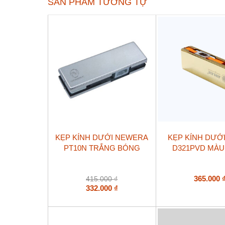
SẢN PHẨM TƯƠNG TỰ
KẸP KÍNH DƯỚI NEWERA
KẸP KÍNH DƯỚ
PT10N TRẮNG BÓNG
D321PVD MÀU
365.000
415.000
₫
332.000
₫