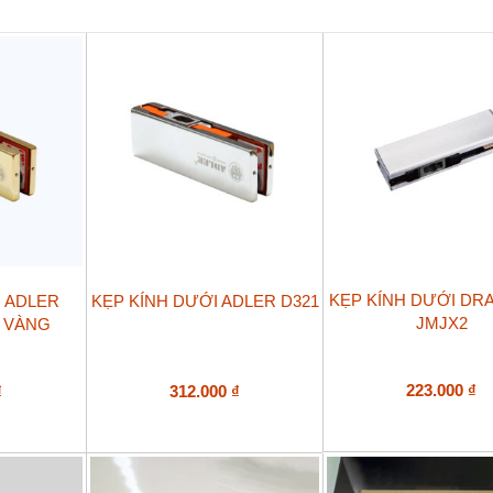
lượng
KẸP KÍNH DƯỚI DR
I ADLER
KẸP KÍNH DƯỚI ADLER D321
JMJX2
 VÀNG
223.000
₫
₫
312.000
₫