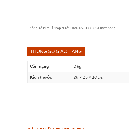
Thông số kĩ thuật kẹp dưới Hafele 981.00.654 inox bóng
THÔNG SỐ GIAO HÀNG
Cân nặng
2 kg
Kích thước
20 × 15 × 10 cm