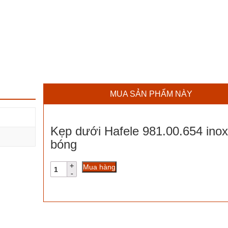
MUA SẢN PHẨM NÀY
Kẹp dưới Hafele 981.00.654 inox
bóng
Kẹp
Mua hàng
dưới
Hafele
981.00.654
inox
bóng
số