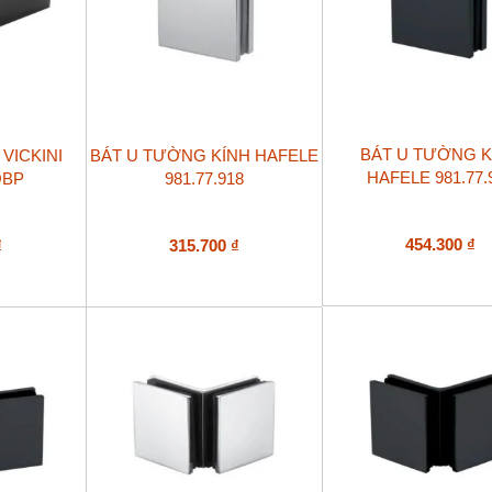
BÁT U TƯỜNG K
VICKINI
BÁT U TƯỜNG KÍNH HAFELE
HAFELE 981.77.
OBP
981.77.918
454.300
₫
₫
315.700
₫