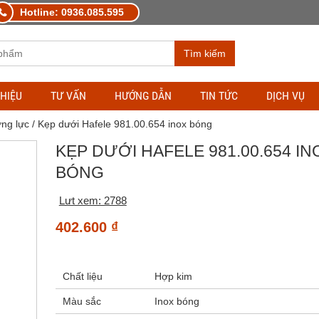
Hotline: 0936.085.595
Tìm kiếm
THIỆU
TƯ VẤN
HƯỚNG DẪN
TIN TỨC
DỊCH VỤ
ng lực
/ Kẹp dưới Hafele 981.00.654 inox bóng
KẸP DƯỚI HAFELE 981.00.654 IN
BÓNG
Lưt xem: 2788
402.600
₫
Chất liệu
Hợp kim
Màu sắc
Inox bóng