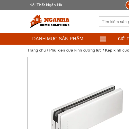
Nội Thất Ngân Hà
GIỚI 
DANH MỤC SẢN PHẨM
Trang chủ
/
Phụ kiện cửa kính cường lực
/
Kẹp kính cườ