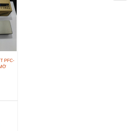
T PFC-
 MỜ