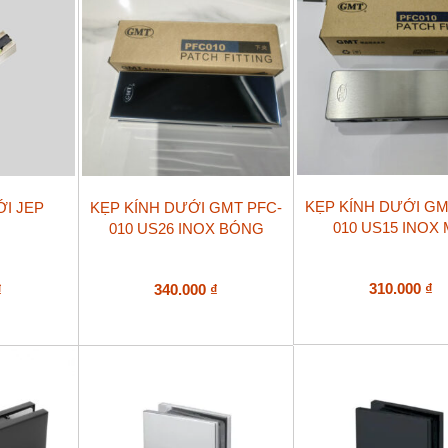
KẸP KÍNH DƯỚI GM
ỚI JEP
KẸP KÍNH DƯỚI GMT PFC-
010 US15 INOX
010 US26 INOX BÓNG
310.000
₫
₫
340.000
₫