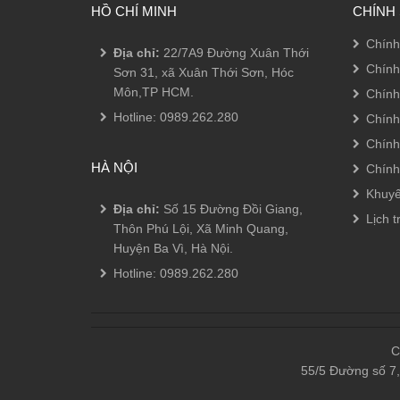
HỒ CHÍ MINH
CHÍNH
Chính
Địa chỉ:
22/7A9 Đường Xuân Thới
Chính
Sơn 31, xã Xuân Thới Sơn, Hóc
Môn,TP HCM.
Chính
Hotline:
0989.262.280
Chính
Chính
HÀ NỘI
Chính
Khuyế
Địa chỉ:
Số 15 Đường Đồi Giang,
Lịch t
Thôn Phú Lội, Xã Minh Quang,
Huyện Ba Vì, Hà Nội.
Hotline:
0989.262.280
C
55/5 Đường số 7