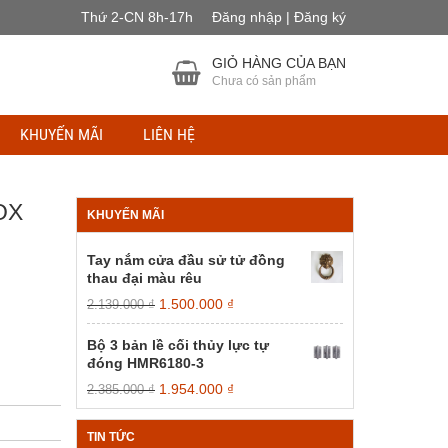
Thứ 2-CN 8h-17h
Đăng nhập | Đăng ký
GIỎ HÀNG CỦA BẠN
Chưa có sản phẩm
KHUYẾN MÃI
LIÊN HỆ
OX
KHUYẾN MÃI
Tay nắm cửa đầu sử tử đồng
thau đại màu rêu
Giá
Giá
1.500.000
₫
2.139.000
₫
gốc
hiện
là:
tại
Bộ 3 bản lề cối thủy lực tự
2.139.000 ₫.
là:
đóng HMR6180-3
1.500.000 ₫.
Giá
Giá
1.954.000
₫
2.385.000
₫
gốc
hiện
là:
tại
TIN TỨC
2.385.000 ₫.
là: