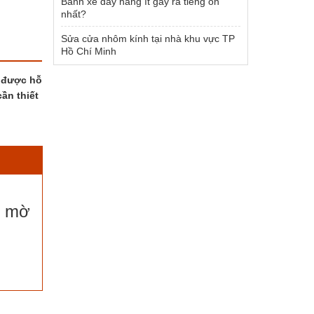
Bánh xe đẩy hàng ít gây ra tiếng ồn
nhất?
Sửa cửa nhôm kính tại nhà khu vực TP
Hồ Chí Minh
ể được hỗ
ần thiết
x mờ