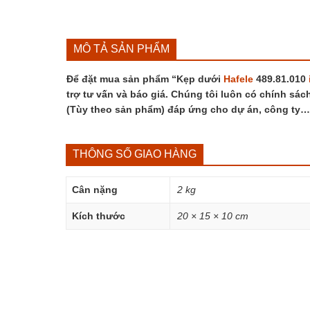
MÔ TẢ SẢN PHẨM
Để đặt mua sản phẩm “Kẹp dưới
Hafele
489.81.010
trợ tư vấn và báo giá. Chúng tôi luôn có chính sách
(Tùy theo sản phẩm) đáp ứng cho dự án, công ty…
THÔNG SỐ GIAO HÀNG
Cân nặng
2 kg
Kích thước
20 × 15 × 10 cm