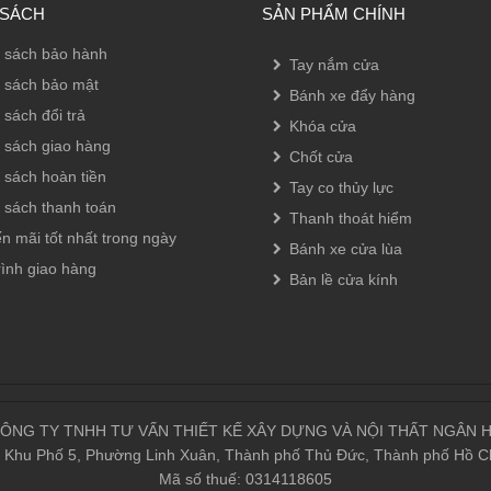
 SÁCH
SẢN PHẨM CHÍNH
 sách bảo hành
Tay nắm cửa
 sách bảo mật
Bánh xe đẩy hàng
 sách đổi trả
Khóa cửa
 sách giao hàng
Chốt cửa
 sách hoàn tiền
Tay co thủy lực
 sách thanh toán
Thanh thoát hiểm
n mãi tốt nhất trong ngày
Bánh xe cửa lùa
rình giao hàng
Bản lề cửa kính
ÔNG TY TNHH TƯ VẤN THIẾT KẾ XÂY DỰNG VÀ NỘI THẤT NGÂN 
, Khu Phố 5, Phường Linh Xuân, Thành phố Thủ Đức, Thành phố Hồ Ch
Mã số thuế: 0314118605