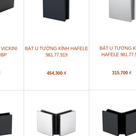
BÁT U TƯỜNG K
VICKINI
BÁT U TƯỜNG KÍNH HAFELE
HAFELE 981.77.
OBP
981.77.919
315.700
₫
₫
454.300
₫