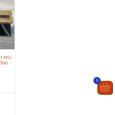
T PFC-
BÓNG
0