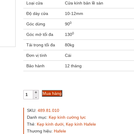
Loại cửa
Cửa kính bản lề sàn
Độ dày cửa
10-12mm
0
Góc dừng
90
0
Góc mở tối đa
130
Tải trọng tối đa
80kg
Đơn vị tính
Cái
Bảo hành
12 tháng
Kẹp
Mua hàng
dưới
Hafele
489.81.010
SKU:
489.81.010
inox
Danh mục:
Kẹp kính cường lực
mờ
Thẻ:
Kẹp kính dưới
,
Kẹp kính Hafele
số
lượng
Thương hiệu:
Hafele