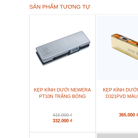
SẢN PHẨM TƯƠNG TỰ
KẸP KÍNH DƯỚI NEWERA
KẸP KÍNH DƯỚ
PT10N TRẮNG BÓNG
D321PVD MÀU
365.000
415.000
₫
332.000
₫