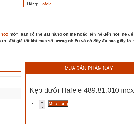
Hãng:
Hafele
inox
mờ”, bạn có thể đặt hàng online hoặc liên hệ đến hotline đ
 ưu đãi giá tốt khi mua số lượng nhiều và có đầy đủ các giấy tờ c
MUA SẢN PHẨM NÀY
Kẹp dưới Hafele 489.81.010 ino
Kẹp
Mua hàng
dưới
Hafele
489.81.010
inox
mờ