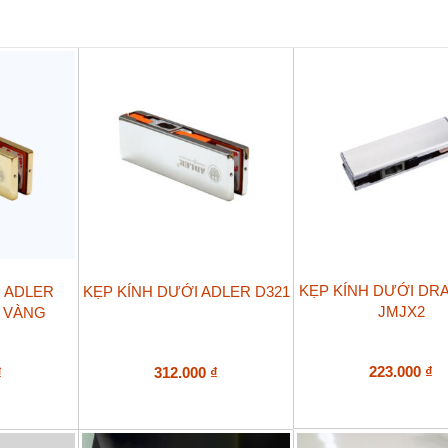
số
lượng
KẸP KÍNH DƯỚI DR
I ADLER
KẸP KÍNH DƯỚI ADLER D321
JMJX2
 VÀNG
223.000
₫
₫
312.000
₫