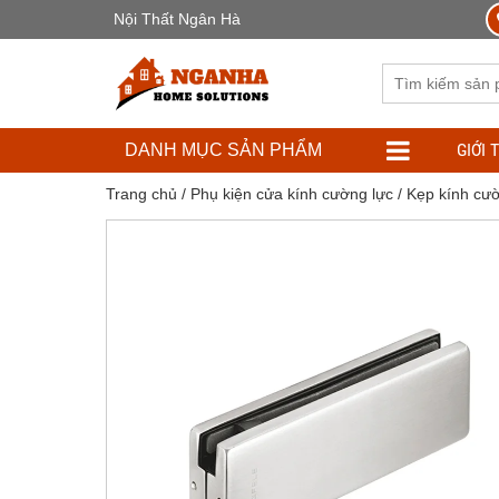
Nội Thất Ngân Hà
GIỚI 
DANH MỤC SẢN PHẨM
Trang chủ
/
Phụ kiện cửa kính cường lực
/
Kẹp kính cườ