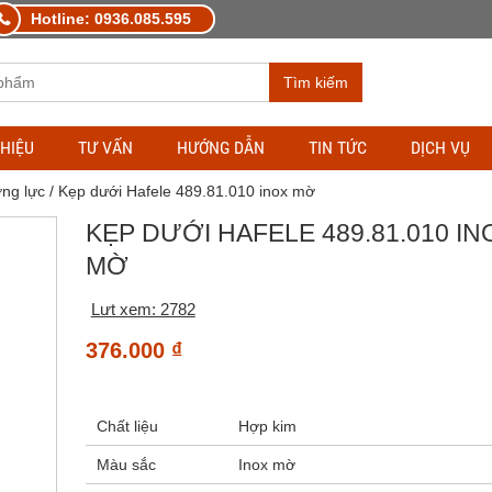
Hotline: 0936.085.595
Tìm kiếm
THIỆU
TƯ VẤN
HƯỚNG DẪN
TIN TỨC
DỊCH VỤ
ng lực
/ Kẹp dưới Hafele 489.81.010 inox mờ
KẸP DƯỚI HAFELE 489.81.010 IN
MỜ
Lưt xem: 2782
376.000
₫
Chất liệu
Hợp kim
Màu sắc
Inox mờ