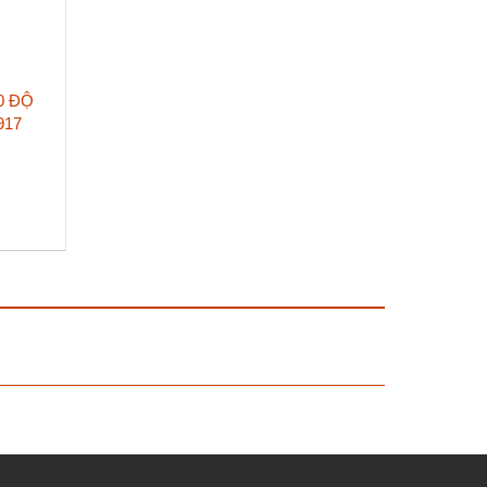
0 ĐỘ
917