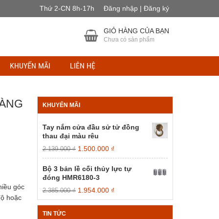
Thứ 2-CN 8h-17h
Đăng nhập | Đăng ký
GIỎ HÀNG CỦA BẠN
Chưa có sản phẩm
KHUYẾN MÃI
LIÊN HỆ
VÀNG
KHUYẾN MÃI
Tay nắm cửa đầu sử tử đồng
thau đại màu rêu
Giá
Giá
1.500.000
₫
2.139.000
₫
gốc
hiện
là:
tại
Bộ 3 bản lề cối thủy lực tự
2.139.000 ₫.
là:
đóng HMR6180-3
1.500.000 ₫.
hiều góc
Giá
Giá
1.954.000
₫
2.385.000
₫
độ hoặc
gốc
hiện
là:
tại
TIN TỨC
2.385.000 ₫.
là: