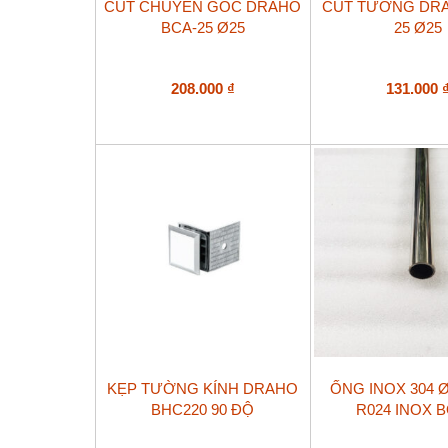
CÚT CHUYỂN GÓC DRAHO
CÚT TƯỜNG DRA
BCA-25 Ø25
25 Ø25
208.000
₫
131.000
Sản
KẸP TƯỜNG KÍNH DRAHO
ỐNG INOX 304 Ø
phẩm
BHC220 90 ĐỘ
R024 INOX 
này
có