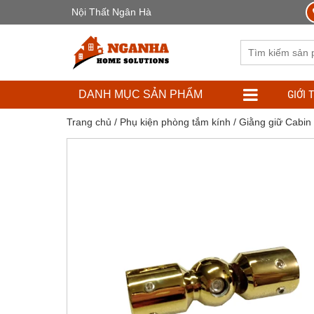
Nội Thất Ngân Hà
GIỚI 
DANH MỤC SẢN PHẨM
Trang chủ
/
Phụ kiện phòng tắm kính
/
Giằng giữ Cabin