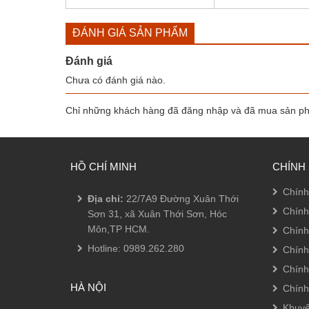
ĐÁNH GIÁ SẢN PHẨM
Đánh giá
Chưa có đánh giá nào.
Chỉ những khách hàng đã đăng nhập và đã mua sản phẩ
HỒ CHÍ MINH
CHÍNH
Chính
Địa chỉ:
22/7A9 Đường Xuân Thới
Chính
Sơn 31, xã Xuân Thới Sơn, Hóc
Môn,TP HCM.
Chính
Hotline:
0989.262.280
Chính
Chính
HÀ NỘI
Chính
Khuyế