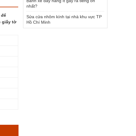
Bánh xe đẩy hàng ít gây ra tiếng ồn
nhất?
 để
Sửa cửa nhôm kính tại nhà khu vực TP
 giấy tờ
Hồ Chí Minh