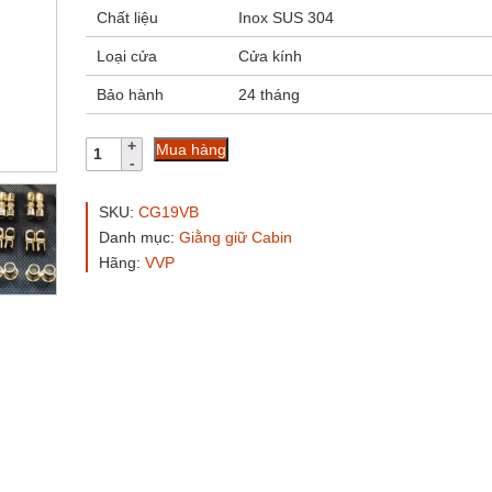
Chất liệu
Inox SUS 304
Loại cửa
Cửa kính
Bảo hành
24 tháng
Co
Mua hàng
nối
chuyển
góc
SKU:
CG19VB
Ø19
Danh mục:
Giằng giữ Cabin
VVP
Hãng:
VVP
vàng
bóng
số
lượng