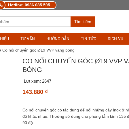
Hotline: 0936.085.595
Tìm kiếm
THIỆU
TƯ VẤN
HƯỚNG DẪN
TIN TỨC
DỊCH VỤ
/ Co nối chuyển góc Ø19 VVP vàng bóng
CO NỐI CHUYỂN GÓC Ø19 VVP 
BÓNG
Lưt xem: 2647
143.880
₫
Co nối chuyển góc có tác dụng để nối những cây Inox ở n
độ khác nhau. Thường sử dụng cho phòng tắm kính 135 
90 độ.