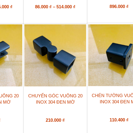
nhiều
Khoảng
biến
Khoảng
896.000
₫
5.000
₫
86.000
₫
–
514.000
₫
thể.
giá:
giá:
Các
từ
từ
tùy
115.000 ₫
86.000 ₫
chọn
đến
đến
có
685.000 ₫
514.000 ₫
thể
được
chọn
trên
trang
sản
phẩm
CHÉN TƯỜNG VUÔ
UÔNG 20
CHUYỂN GÓC VUÔNG 20
INOX 304 ĐEN
EN MỜ
INOX 304 ĐEN MỜ
110.400
₫
₫
210.000
₫