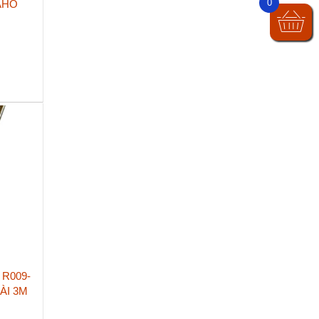
0
AHO
 R009-
ÀI 3M