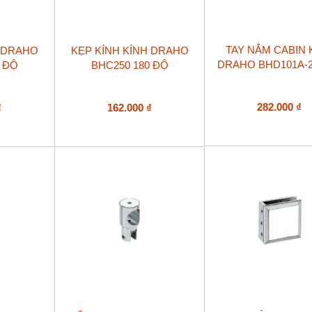
TAY NẮM CABIN 
H DRAHO
KẸP KÍNH KÍNH DRAHO
DRAHO BHD101A-2
5 ĐỘ
BHC250 180 ĐỘ
282.000
₫
₫
162.000
₫