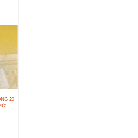
NG 20
 MỜ