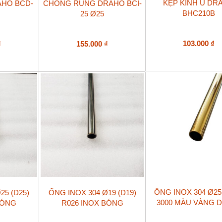
KẸP KÍNH U DR
HO BCD-
CHỐNG RUNG DRAHO BCI-
BHC210B
25 Ø25
103.000
₫
₫
155.000
₫
Sản
ỐNG INOX 304 Ø25
25 (D25)
ỐNG INOX 304 Ø19 (D19)
phẩm
3000 MÀU VÀNG D
BÓNG
R026 INOX BÓNG
này
có