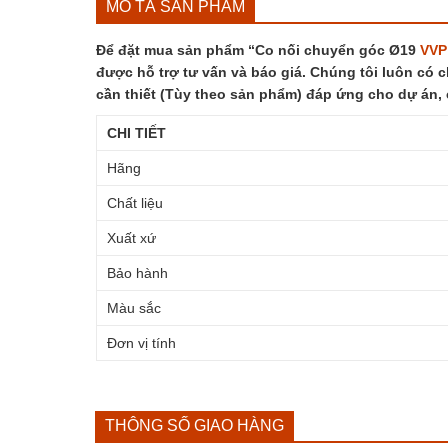
MÔ TẢ SẢN PHẨM
Để đặt mua sản phẩm “Co nối chuyển góc Ø19
VVP
được hỗ trợ tư vấn và báo giá. Chúng tôi luôn có c
cần thiết (Tùy theo sản phẩm) đáp ứng cho dự án,
CHI TIẾT
Hãng
Chất liệu
Xuất xứ
Bảo hành
Màu sắc
Đơn vị tính
THÔNG SỐ GIAO HÀNG