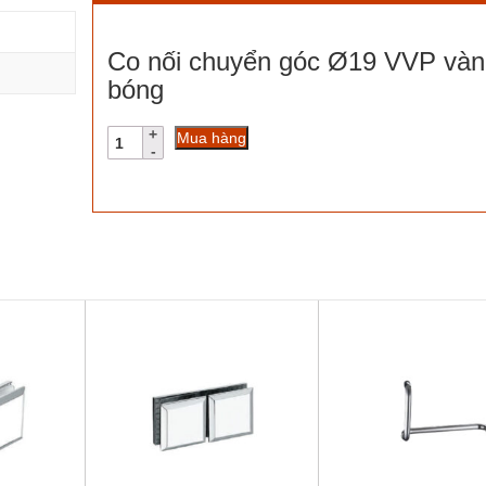
Co nối chuyển góc Ø19 VVP vàn
bóng
Co
Mua hàng
nối
chuyển
góc
Ø19
VVP
vàng
bóng
số
lượng