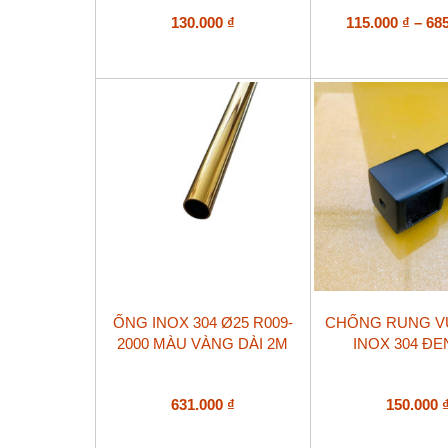
nhiều
biến
130.000
₫
115.000
₫
–
68
thể.
Các
tùy
chọn
có
thể
được
chọn
trên
trang
sản
phẩm
ỐNG INOX 304 Ø25 R009-
CHỐNG RUNG V
2000 MÀU VÀNG DÀI 2M
INOX 304 Đ
631.000
₫
150.000