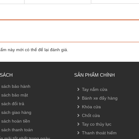
m này mới có thể để lại đánh giá.
 SÁCH
SẢN PHẨM CHÍNH
 sách bảo hành
Tay nắm cửa
 sách bảo mật
Bánh xe đẩy hàng
 sách đổi trả
Khóa cửa
 sách giao hàng
Chốt cửa
 sách hoàn tiền
Tay co thủy lực
 sách thanh toán
Thanh thoát hiểm
n mãi tốt nhất trong ngày