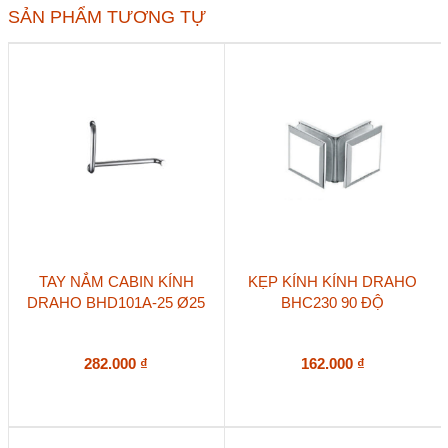
số
SẢN PHẨM TƯƠNG TỰ
lượng
TAY NẮM CABIN KÍNH
KẸP KÍNH KÍNH DRAHO
DRAHO BHD101A-25 Ø25
BHC230 90 ĐỘ
282.000
₫
162.000
₫