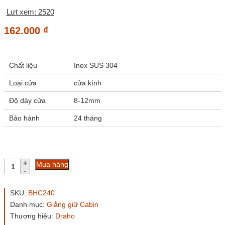
Lưt xem: 2520
162.000
₫
Chất liệu
Inox SUS 304
Loại cửa
cửa kính
Độ dày cửa
8-12mm
Bảo hành
24 tháng
Kẹp
Mua hàng
kính
kính
Draho
SKU:
BHC240
BHC240
Danh mục:
Giằng giữ Cabin
135
Thương hiệu:
Draho
độ