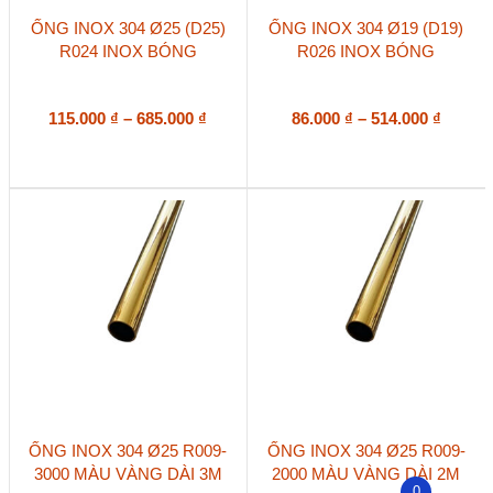
Sản
Sản
ỐNG INOX 304 Ø25 (D25)
ỐNG INOX 304 Ø19 (D19)
phẩm
phẩm
R024 INOX BÓNG
R026 INOX BÓNG
này
này
có
có
nhiều
nhiều
biến
Khoảng
biến
Khoản
115.000
₫
–
685.000
₫
86.000
₫
–
514.000
₫
thể.
thể.
giá:
giá:
Các
Các
từ
từ
tùy
tùy
115.000 ₫
86.000
chọn
chọn
đến
đến
có
có
685.000 ₫
514.00
thể
thể
được
được
chọn
chọn
trên
trên
trang
trang
sản
sản
phẩm
phẩm
ỐNG INOX 304 Ø25 R009-
ỐNG INOX 304 Ø25 R009-
3000 MÀU VÀNG DÀI 3M
2000 MÀU VÀNG DÀI 2M
0