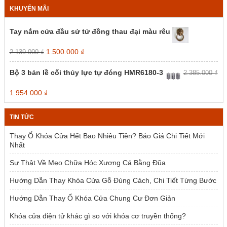
KHUYẾN MÃI
Tay nắm cửa đầu sử tử đồng thau đại màu rêu
Giá
Giá
1.500.000
₫
2.139.000
₫
gốc
hiện
là:
tại
Bộ 3 bản lề cối thủy lực tự đóng HMR6180-3
2.385.000
₫
2.139.000 ₫.
là:
1.500.000 ₫.
Giá
Giá
1.954.000
₫
gốc
hiện
là:
tại
TIN TỨC
2.385.000 ₫.
là:
1.954.000 ₫.
Thay Ổ Khóa Cửa Hết Bao Nhiêu Tiền? Báo Giá Chi Tiết Mới
Nhất
Sự Thật Về Mẹo Chữa Hóc Xương Cá Bằng Đũa
Hướng Dẫn Thay Khóa Cửa Gỗ Đúng Cách, Chi Tiết Từng Bước
Hướng Dẫn Thay Ổ Khóa Cửa Chung Cư Đơn Giản
Khóa cửa điện tử khác gì so với khóa cơ truyền thống?