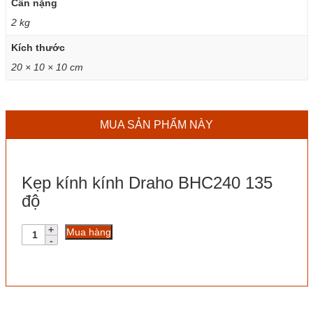
Cân nặng
2 kg
Kích thước
20 × 10 × 10 cm
MUA SẢN PHẨM NÀY
Kẹp kính kính Draho BHC240 135
độ
Kẹp
Mua hàng
kính
kính
Draho
BHC240
135
độ