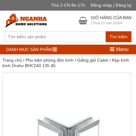
Thứ 2-CN 8h-17h
Đăng nhập | Đăng ký
GIỎ HÀNG CỦA BẠN
Chưa có sản phẩm
Tìm kiếm
Menu
DANH MỤC SẢN PHẨM
Trang chủ
/
Phụ kiện phòng tắm kính
/
Giằng giữ Cabin
/ Kẹp kính
kính Draho BHC240 135 độ