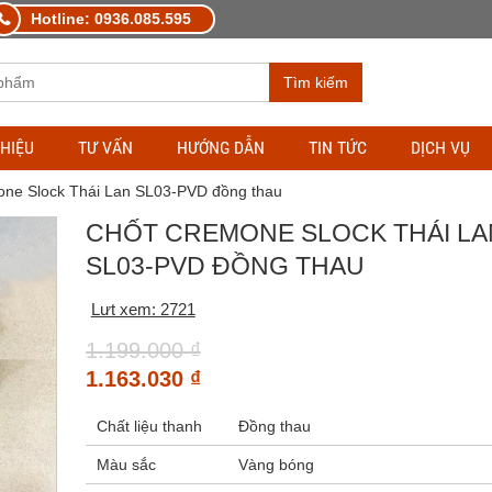
Hotline: 0936.085.595
Tìm kiếm
THIỆU
TƯ VẤN
HƯỚNG DẪN
TIN TỨC
DỊCH VỤ
one Slock Thái Lan SL03-PVD đồng thau
CHỐT CREMONE SLOCK THÁI LA
SL03-PVD ĐỒNG THAU
Lưt xem: 2721
1.199.000
₫
1.163.030
₫
Chất liệu thanh
Đồng thau
Màu sắc
Vàng bóng