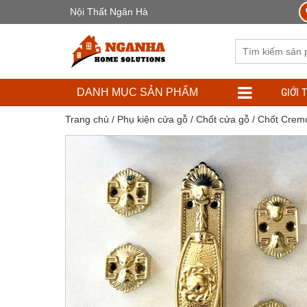
Nội Thất Ngân Hà
GIỚI 
DANH MỤC SẢN PHẨM
Trang chủ
/
Phụ kiện cửa gỗ
/
Chốt cửa gỗ
/ Chốt Crem