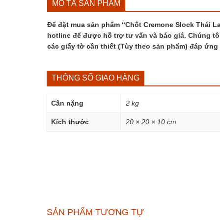
MÔ TẢ SẢN PHẨM
Để đặt mua sản phẩm “Chốt Cremone Slock Thái Lan
hotline để được hỗ trợ tư vấn và báo giá. Chúng tô
các giấy tờ cần thiết (Tùy theo sản phẩm) đáp ứng
THÔNG SỐ GIAO HÀNG
Cân nặng
2 kg
Kích thước
20 × 20 × 10 cm
SẢN PHẨM TƯƠNG TỰ