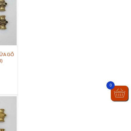
ỬA GỖ
I)
0