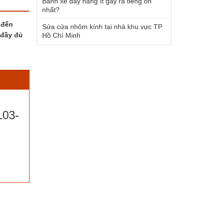
Bánh xe đẩy hàng ít gây ra tiếng ồn
nhất?
 đến
Sửa cửa nhôm kính tại nhà khu vực TP
 đầy đủ
Hồ Chí Minh
L03-