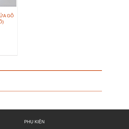
ỬA GỖ
Ổ)
PHỤ KIỆN