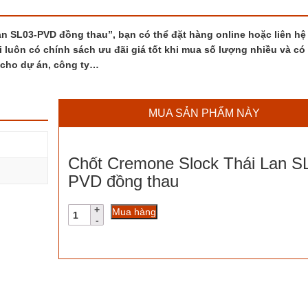
 SL03-PVD đồng thau”, bạn có thể đặt hàng online hoặc liên hệ
i luôn có chính sách ưu đãi giá tốt khi mua số lượng nhiều và có
 cho dự án, công ty…
MUA SẢN PHẨM NÀY
Chốt Cremone Slock Thái Lan S
PVD đồng thau
Chốt
Mua hàng
Cremone
Slock
Thái
Lan
SL03-
PVD
đồng