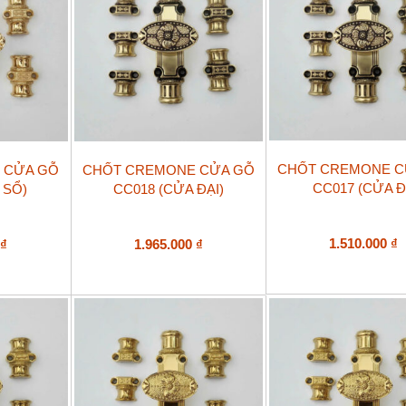
CHỐT CREMONE C
 CỬA GỖ
CHỐT CREMONE CỬA GỖ
CC017 (CỬA Đ
 SỔ)
CC018 (CỬA ĐẠI)
1.510.000
₫
0
₫
1.965.000
₫