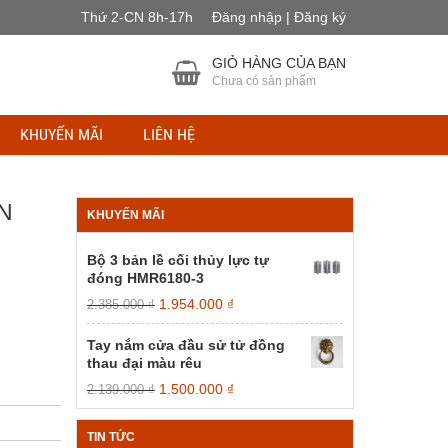
Thứ 2-CN 8h-17h
Đăng nhập | Đăng ký
GIỎ HÀNG CỦA BẠN
Chưa có sản phẩm
KHUYẾN MÃI
LIÊN HỆ
N
KHUYẾN MÃI
Bộ 3 bản lề cối thủy lực tự
đóng HMR6180-3
Giá
Giá
1.954.000
₫
2.385.000
₫
gốc
hiện
là:
tại
Tay nắm cửa đầu sử tử đồng
2.385.000 ₫.
là:
thau đại màu rêu
1.954.000 ₫.
Giá
Giá
1.500.000
₫
2.139.000
₫
gốc
hiện
là:
tại
TIN TỨC
2.139.000 ₫.
là: