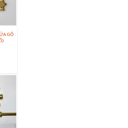
ỬA GỖ
Ổ)