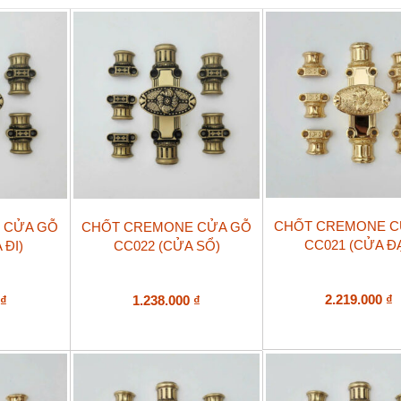
thau
số
lượng
CHỐT CREMONE C
 CỬA GỖ
CHỐT CREMONE CỬA GỖ
CC021 (CỬA ĐẠ
 ĐI)
CC022 (CỬA SỔ)
2.219.000
₫
0
₫
1.238.000
₫