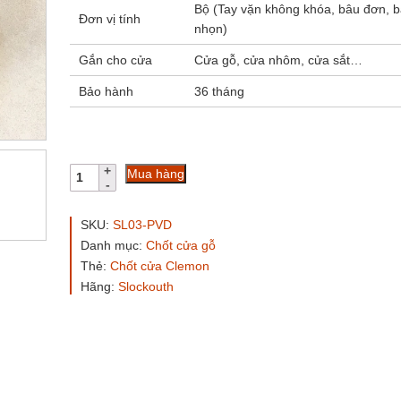
Bộ (Tay vặn không khóa, bâu đơn, 
Đơn vị tính
nhọn)
Gắn cho cửa
Cửa gỗ, cửa nhôm, cửa sắt…
Bảo hành
36 tháng
Chốt
Mua hàng
Cremone
Slock
Thái
SKU:
SL03-PVD
Lan
Danh mục:
Chốt cửa gỗ
SL03-
Thẻ:
Chốt cửa Clemon
PVD
đồng
Hãng:
Slockouth
thau
số
lượng