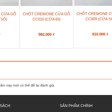
CHỐT CREMONE C
 CỬA GỖ
CHỐT CREMONE CỬA GỖ
CC009 (CỬA S
 SỔ)
CC010 (CỬA ĐI)
810.000
₫
₫
982.000
₫
m này mới có thể để lại đánh giá.
 SÁCH
SẢN PHẨM CHÍNH