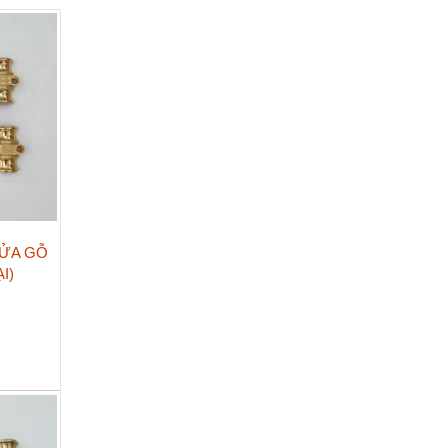
ỬA GỖ
I)