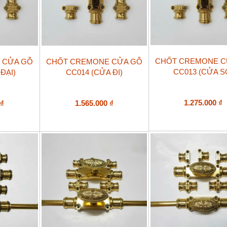
CHỐT CREMONE C
 CỬA GỖ
CHỐT CREMONE CỬA GỖ
CC013 (CỬA S
ĐẠI)
CC014 (CỬA ĐI)
1.275.000
₫
0
₫
1.565.000
₫