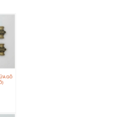
ỬA GỖ
Ổ)