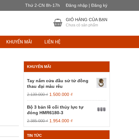
Thứ 2-CN 8h-17h
Đăng nhập | Đăng ký
GIỎ HÀNG CỦA BẠN
Chưa có sản phẩm
KHUYẾN MÃI
LIÊN HỆ
KHUYẾN MÃI
Tay nắm cửa đầu sử tử đồng
thau đại màu rêu
Giá
Giá
1.500.000
₫
2.139.000
₫
gốc
hiện
là:
tại
Bộ 3 bản lề cối thủy lực tự
2.139.000 ₫.
là:
đóng HMR6180-3
1.500.000 ₫.
Giá
Giá
1.954.000
₫
2.385.000
₫
gốc
hiện
là:
tại
TIN TỨC
2.385.000 ₫.
là: