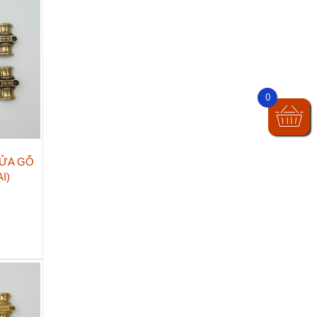
0
ỬA GỖ
I)