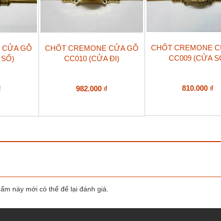
CHỐT CREMONE C
 CỬA GỖ
CHỐT CREMONE CỬA GỖ
CC009 (CỬA S
 SỔ)
CC010 (CỬA ĐI)
810.000
₫
₫
982.000
₫
m này mới có thể để lại đánh giá.