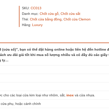
cửa
gỗ
SKU:
CC013
CC013
Danh mục:
Chốt cửa gỗ
,
Chốt cửa sắt
(cửa
Thẻ:
Chốt cửa bằng đồng
,
Chốt cửa Clemon
sổ)
số
Hãng:
Luxury
lượng
cửa sổ)”, bạn có thể đặt hàng online hoặc liên hệ đến hotline 
sách ưu đãi giá tốt khi mua số lượng nhiều và có đầy đủ các giấy 
g ty…
m
c cho các loại cửa kim loại như nhôm, sắt,
inox
và cửa nhựa.
 cửa phụ, hoặc cánh chính