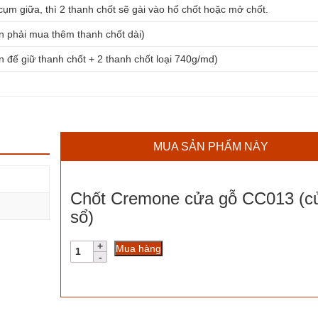
cụm giữa, thì 2 thanh chốt sẽ gài vào hố chốt hoặc mở chốt.
 phải mua thêm thanh chốt dài)
 đế giữ thanh chốt + 2 thanh chốt loại 740g/md)
MUA SẢN PHẨM NÀY
Chốt Cremone cửa gỗ CC013 (c
sổ)
Chốt
Mua hàng
Cremone
cửa
gỗ
CC013
(cửa