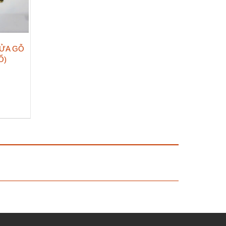
ỬA GỖ
Ổ)