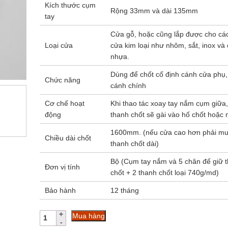
Kích thước cụm
Rộng 33mm và dài 135mm
tay
Cửa gỗ, hoặc cũng lắp được cho các
Loại cửa
cửa kim loại như nhôm, sắt, inox và
nhựa.
Dùng để chốt cố định cánh cửa phụ,
Chức năng
cánh chính
Cơ chế hoạt
Khi thao tác xoay tay nắm cụm giữa, 
động
thanh chốt sẽ gài vào hố chốt hoặc 
1600mm. (nếu cửa cao hơn phải m
Chiều dài chốt
thanh chốt dài)
Bộ (Cụm tay nắm và 5 chân đế giữ 
Đơn vị tính
chốt + 2 thanh chốt loại 740g/md)
Bảo hành
12 tháng
Chốt
Mua hàng
Cremone