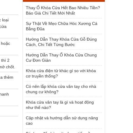
1.954.000 ₫.
Thay Ổ Khóa Cửa Hết Bao Nhiêu Tiền?
Báo Giá Chi Tiết Mới Nhất
 loại
Sự Thật Về Mẹo Chữa Hóc Xương Cá
 cửa
Bằng Đũa
Hướng Dẫn Thay Khóa Cửa Gỗ Đúng
 hoặc
Cách, Chi Tiết Từng Bước
Hướng Dẫn Thay Ổ Khóa Cửa Chung
thì 2
Cư Đơn Giản
mở chốt.
Khóa cửa điện tử khác gì so với khóa
cơ truyền thống?
ua thêm
Có nên lắp khóa cửa vân tay cho nhà
chung cư không?
thanh
Khóa cửa vân tay là gì và hoạt động
như thế nào?
Cập nhật và hướng dẫn sử dụng nâng
cao