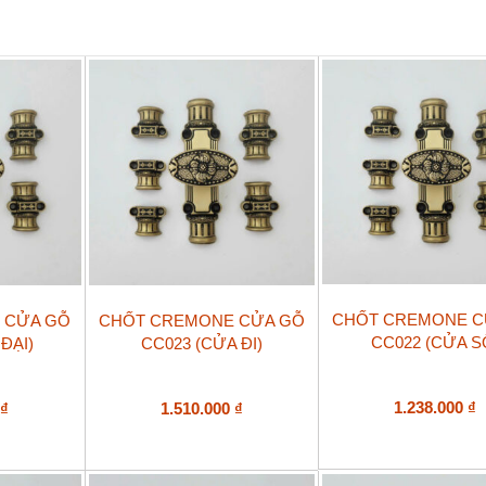
sổ)
số
lượng
CHỐT CREMONE C
 CỬA GỖ
CHỐT CREMONE CỬA GỖ
CC022 (CỬA S
ĐẠI)
CC023 (CỬA ĐI)
1.238.000
₫
0
₫
1.510.000
₫