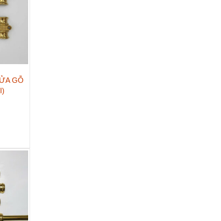
ỬA GỖ
I)