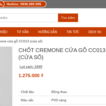
Hotline: 0936.085.595
Tìm kiếm
THIỆU
TƯ VẤN
HƯỚNG DẪN
TIN TỨC
DỊCH VỤ
mone cửa gỗ CC013 (cửa sổ)
CHỐT CREMONE CỬA GỖ CC013
(CỬA SỔ)
Lưt xem: 2449
1.275.000
₫
Chất liệu
Đồng thau
Màu sắc
PVD vàng