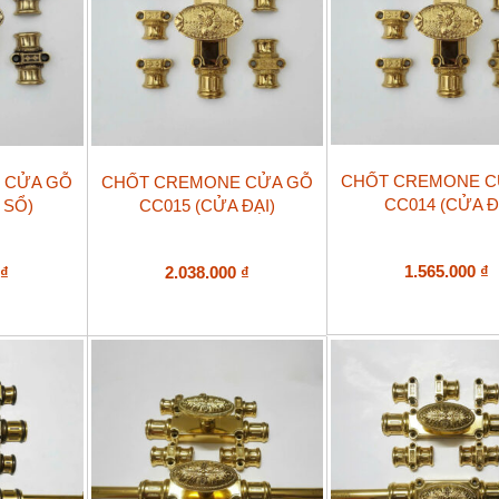
CHỐT CREMONE C
 CỬA GỖ
CHỐT CREMONE CỬA GỖ
CC014 (CỬA Đ
 SỔ)
CC015 (CỬA ĐẠI)
1.565.000
₫
0
₫
2.038.000
₫