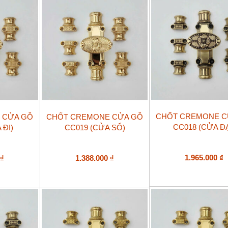
CHỐT CREMONE C
 CỬA GỖ
CHỐT CREMONE CỬA GỖ
CC018 (CỬA ĐẠ
 ĐI)
CC019 (CỬA SỔ)
1.965.000
₫
0
₫
1.388.000
₫