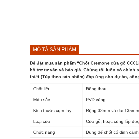
MÔ TẢ SẢN PHẨM
Để đặt mua sản phẩm “Chốt Cremone cửa gỗ CC013 (
hỗ trợ tư vấn và báo giá. Chúng tôi luôn có chính 
thiết (Tùy theo sản phẩm) đáp ứng cho dự án, côn
Chất liệu
Đồng thau
Màu sắc
PVD vàng
Kích thước cụm tay
Rộng 33mm và dài 135m
Loại cửa
Cửa gỗ, hoặc cũng lắp đượ
Chức năng
Dùng để chốt cố định cánh