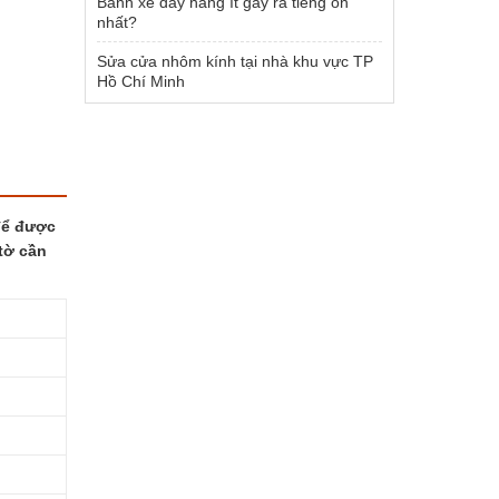
Bánh xe đẩy hàng ít gây ra tiếng ồn
nhất?
Sửa cửa nhôm kính tại nhà khu vực TP
Hồ Chí Minh
để được
tờ cần