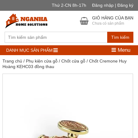
Thứ 2-CN 8h-17h
Đăng nhập | Đăng ký
GIỎ HÀNG CỦA BẠN
Chưa có sản phẩm
Tìm kiếm
Menu
DANH MỤC SẢN PHẨM
Trang chủ
/
Phụ kiện cửa gỗ
/
Chốt cửa gỗ
/ Chốt Cremone Huy
Hoàng KEHC03 đồng thau