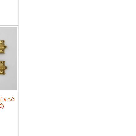
ỬA GỖ
Ổ)