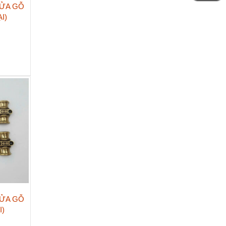
ỬA GỖ
I)
ỬA GỖ
I)