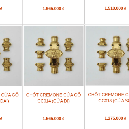
1.510.000
₫
0
₫
1.965.000
₫
CHỐT CREMONE C
 CỬA GỖ
CHỐT CREMONE CỬA GỖ
CC013 (CỬA S
ĐẠI)
CC014 (CỬA ĐI)
1.275.000
₫
0
₫
1.565.000
₫