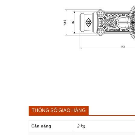
THÔNG SỐ GIAO HÀNG
Cân nặng
2 kg