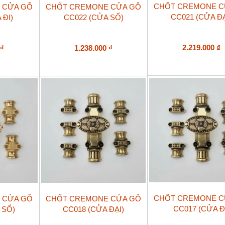
CHỐT CREMONE C
 CỬA GỖ
CHỐT CREMONE CỬA GỖ
CC021 (CỬA ĐẠ
 ĐI)
CC022 (CỬA SỔ)
2.219.000
₫
0
₫
1.238.000
₫
CHỐT CREMONE C
 CỬA GỖ
CHỐT CREMONE CỬA GỖ
CC017 (CỬA Đ
 SỔ)
CC018 (CỬA ĐẠI)