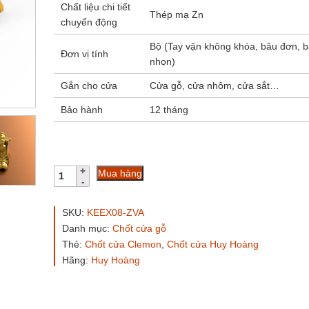
Chất liệu chi tiết
Thép mạ Zn
chuyển động
Bộ (Tay vặn không khóa, bâu đơn, 
Đơn vị tính
nhọn)
Gắn cho cửa
Cửa gỗ, cửa nhôm, cửa sắt…
Bảo hành
12 tháng
Chốt
Mua hàng
Cremone
Huy
Hoàng
SKU:
KEEX08-ZVA
KEEX08-
Danh mục:
Chốt cửa gỗ
ZVA
Thẻ:
Chốt cửa Clemon
,
Chốt cửa Huy Hoàng
hợp
kim
Hãng:
Huy Hoàng
kẽm
số
lượng