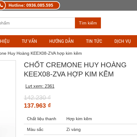
Hotline: 0936.085.595
Tìm kiếm
THIỆU
TƯ VẤN
HƯỚNG DẪN
TIN TỨC
DỊCH VỤ
one Huy Hoàng KEEX08-ZVA hợp kim kẽm
CHỐT CREMONE HUY HOÀNG
KEEX08-ZVA HỢP KIM KẼM
Lưt xem: 2361
142.230
₫
137.963
₫
Chất liệu thanh
Hợp kim kẽm
Màu sắc
Zi vàng