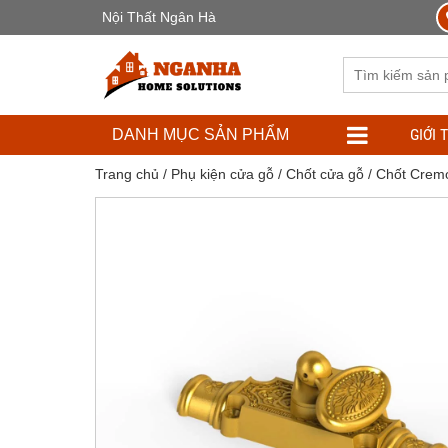
Nội Thất Ngân Hà
GIỚI 
DANH MỤC SẢN PHẨM
Trang chủ
/
Phụ kiện cửa gỗ
/
Chốt cửa gỗ
/ Chốt Crem