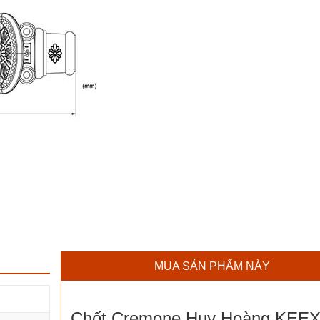
MUA SẢN PHẨM NÀY
Chốt Cremone Huy Hoàng KEEX