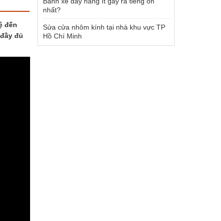
Bánh xe đẩy hàng ít gây ra tiếng ồn
nhất?
ệ đến
Sửa cửa nhôm kính tại nhà khu vực TP
 đầy đủ
Hồ Chí Minh