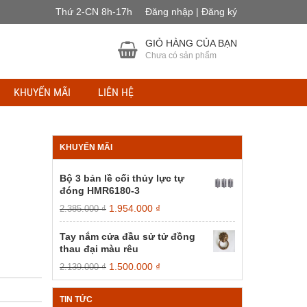
Thứ 2-CN 8h-17h
Đăng nhập | Đăng ký
GIỎ HÀNG CỦA BẠN
Chưa có sản phẩm
KHUYẾN MÃI
LIÊN HỆ
KHUYẾN MÃI
Bộ 3 bản lề cối thủy lực tự
đóng HMR6180-3
Giá
Giá
1.954.000
₫
2.385.000
₫
gốc
hiện
là:
tại
Tay nắm cửa đầu sử tử đồng
2.385.000 ₫.
là:
thau đại màu rêu
1.954.000 ₫.
Giá
Giá
1.500.000
₫
2.139.000
₫
gốc
hiện
là:
tại
TIN TỨC
2.139.000 ₫.
là: