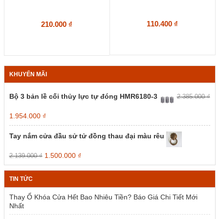
110.400
₫
210.000
₫
KHUYẾN MÃI
Bộ 3 bản lề cối thủy lực tự đóng HMR6180-3
2.385.000
₫
Giá
Giá
1.954.000
₫
gốc
hiện
là:
tại
Tay nắm cửa đầu sử tử đồng thau đại màu rêu
2.385.000 ₫.
là:
1.954.000 ₫.
Giá
Giá
1.500.000
₫
2.139.000
₫
gốc
hiện
là:
tại
TIN TỨC
2.139.000 ₫.
là:
1.500.000 ₫.
Thay Ổ Khóa Cửa Hết Bao Nhiêu Tiền? Báo Giá Chi Tiết Mới
Nhất