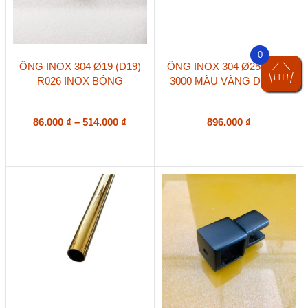
phẩm
0
Sản
ỐNG INOX 304 Ø19 (D19)
ỐNG INOX 304 Ø25 R009-
phẩm
R026 INOX BÓNG
3000 MÀU VÀNG DÀI 3M
này
có
nhiều
biến
Khoảng
86.000
₫
–
514.000
₫
896.000
₫
thể.
giá:
Các
từ
tùy
86.000 ₫
chọn
đến
có
514.000 ₫
thể
được
chọn
trên
trang
sản
phẩm