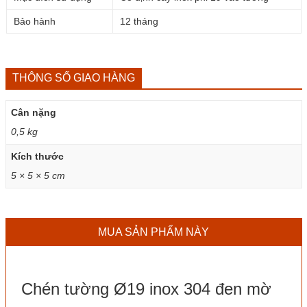
Bảo hành
12 tháng
THÔNG SỐ GIAO HÀNG
Cân nặng
0,5 kg
Kích thước
5 × 5 × 5 cm
MUA SẢN PHẨM NÀY
Chén tường Ø19 inox 304 đen mờ