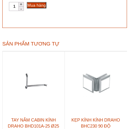
Chén
Mua hàng
tường
Ø19
inox
304
đen
mờ
số
SẢN PHẨM TƯƠNG TỰ
lượng
TAY NẮM CABIN KÍNH
KẸP KÍNH KÍNH DRAHO
DRAHO BHD101A-25 Ø25
BHC230 90 ĐỘ