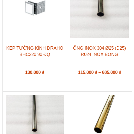
Sản
KẸP TƯỜNG KÍNH DRAHO
ỐNG INOX 304 Ø25 (D25)
phẩm
BHC220 90 ĐỘ
R024 INOX BÓNG
này
có
nhiều
biến
Khoả
130.000
₫
115.000
₫
–
685.000
₫
thể.
giá:
Các
từ
tùy
115.00
chọn
đến
có
685.00
thể
được
chọn
trên
trang
sản