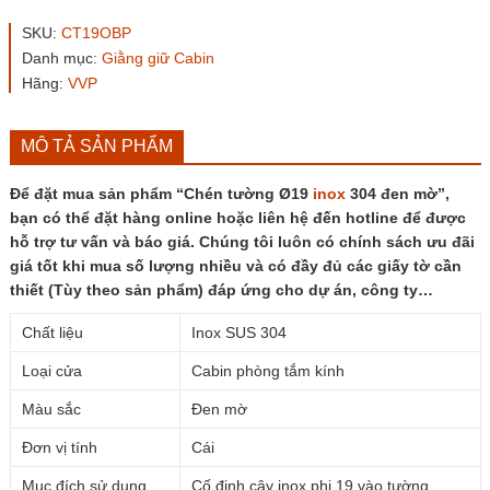
Ø19
inox
SKU:
CT19OBP
304
Danh mục:
Giằng giữ Cabin
đen
Hãng:
VVP
mờ
số
lượng
MÔ TẢ SẢN PHẨM
Để đặt mua sản phẩm “Chén tường Ø19
inox
304 đen mờ”,
bạn có thể đặt hàng online hoặc liên hệ đến hotline để được
hỗ trợ tư vấn và báo giá. Chúng tôi luôn có chính sách ưu đãi
giá tốt khi mua số lượng nhiều và có đầy đủ các giấy tờ cần
thiết (Tùy theo sản phẩm) đáp ứng cho dự án, công ty…
Chất liệu
Inox SUS 304
Loại cửa
Cabin phòng tắm kính
Màu sắc
Đen mờ
Đơn vị tính
Cái
Mục đích sử dụng
Cố định cây inox phi 19 vào tường