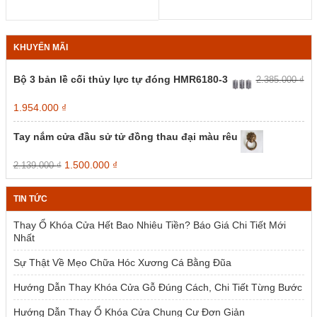
từ
từ
tùy
tùy
3.55
4.850.000 ₫
chọn
chọn
đến
đến
có
có
8.55
10.050.000 ₫
KHUYẾN MÃI
thể
thể
được
được
chọn
chọn
Bộ 3 bản lề cối thủy lực tự đóng HMR6180-3
2.385.000
₫
trên
trên
trang
trang
Giá
Giá
1.954.000
₫
sản
sản
gốc
hiện
phẩm
phẩm
là:
tại
Tay nắm cửa đầu sử tử đồng thau đại màu rêu
2.385.000 ₫.
là:
1.954.000 ₫.
Giá
Giá
1.500.000
₫
2.139.000
₫
gốc
hiện
là:
tại
TIN TỨC
2.139.000 ₫.
là:
1.500.000 ₫.
Thay Ổ Khóa Cửa Hết Bao Nhiêu Tiền? Báo Giá Chi Tiết Mới
Nhất
Sự Thật Về Mẹo Chữa Hóc Xương Cá Bằng Đũa
Hướng Dẫn Thay Khóa Cửa Gỗ Đúng Cách, Chi Tiết Từng Bước
Hướng Dẫn Thay Ổ Khóa Cửa Chung Cư Đơn Giản