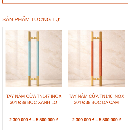
điểm
cửa
sổ
2
SẢN PHẨM TƯƠNG TỰ
cánh
Bogo
số
lượng
Sản
Sản
TAY NẮM CỬA TN147 INOX
TAY NẮM CỬA TN146 INOX
phẩm
phẩm
304 Ø38 BỌC XANH LƠ
304 Ø38 BỌC DA CAM
này
này
có
có
nhiều
nhiều
biến
Khoảng
biến
Kho
2.300.000
₫
–
5.500.000
₫
2.300.000
₫
–
5.500.000
₫
thể.
thể.
giá:
giá:
Các
Các