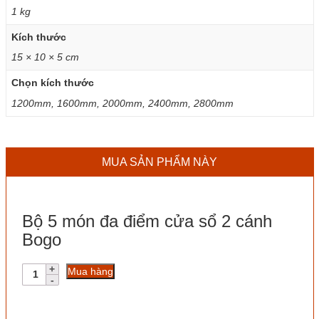
1 kg
Kích thước
15 × 10 × 5 cm
Chọn kích thước
1200mm, 1600mm, 2000mm, 2400mm, 2800mm
MUA SẢN PHẨM NÀY
Bộ 5 món đa điểm cửa sổ 2 cánh
Bogo
Bộ
Mua hàng
5
món
đa