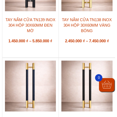
Sản
Sản
TAY NẮM CỬA TN139 INOX
TAY NẮM CỬA TN138 INOX
phẩm
phẩm
304 HỘP 30X60MM ĐEN
304 HỘP 30X60MM VÀNG
này
này
MỜ
BÓNG
có
có
nhiều
nhiều
biến
Khoảng
biến
Kho
1.450.000
₫
–
5.850.000
₫
2.450.000
₫
–
7.450.000
₫
thể.
thể.
giá:
giá:
Các
Các
từ
từ
tùy
tùy
1.450.000 ₫
2.45
chọn
chọn
đến
đến
có
có
5.850.000 ₫
7.45
thể
thể
được
được
0
chọn
chọn
trên
trên
trang
trang
sản
sản
phẩm
phẩm