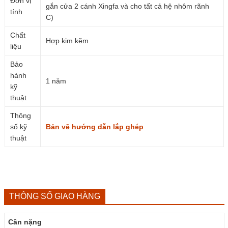
Đơn vị
gắn cửa 2 cánh Xingfa và cho tất cả hệ nhôm rãnh
tính
C)
Chất
Hợp kim kẽm
liệu
Bảo
hành
1 năm
kỹ
thuật
Thông
số kỹ
Bản vẽ hướng dẫn lắp ghép
thuật
THÔNG SỐ GIAO HÀNG
Cân nặng