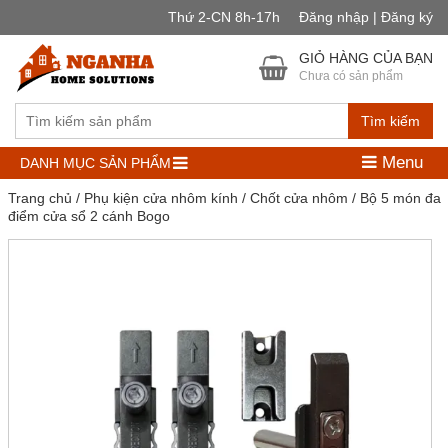
Thứ 2-CN 8h-17h
Đăng nhập | Đăng ký
GIỎ HÀNG CỦA BẠN
Chưa có sản phẩm
Tìm kiếm
Menu
DANH MỤC SẢN PHẨM
Trang chủ
/
Phụ kiện cửa nhôm kính
/
Chốt cửa nhôm
/ Bộ 5 món đa
điểm cửa sổ 2 cánh Bogo