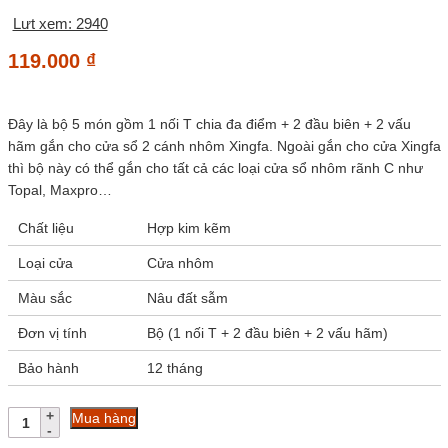
Lưt xem: 2940
119.000
₫
Đây là bộ 5 món gồm 1 nối T chia đa điểm + 2 đầu biên + 2 vấu
hãm gắn cho cửa sổ 2 cánh nhôm Xingfa. Ngoài gắn cho cửa Xingfa
thì bộ này có thể gắn cho tất cả các loại cửa sổ nhôm rãnh C như
Topal, Maxpro…
Chất liệu
Hợp kim kẽm
Loại cửa
Cửa nhôm
Màu sắc
Nâu đất sẫm
Đơn vị tính
Bộ (1 nối T + 2 đầu biên + 2 vấu hãm)
Bảo hành
12 tháng
Bộ
Mua hàng
5