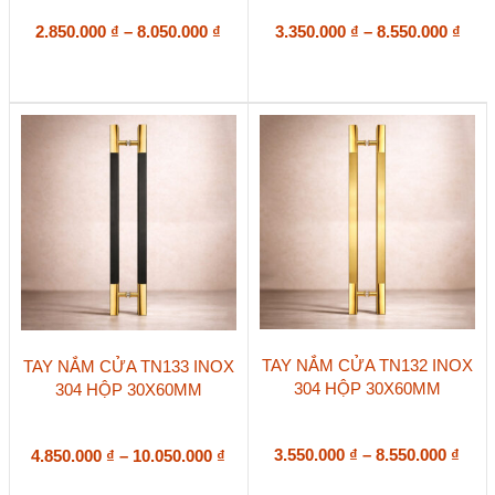
nhiều
nhiều
biến
Khoảng
biến
Kho
2.850.000
₫
–
8.050.000
₫
3.350.000
₫
–
8.550.000
₫
thể.
thể.
giá:
giá:
Các
Các
từ
từ
tùy
tùy
2.850.000 ₫
3.35
chọn
chọn
đến
đến
có
có
8.050.000 ₫
8.55
thể
thể
được
được
chọn
chọn
trên
trên
trang
trang
sản
sản
phẩm
phẩm
Sản
Sản
TAY NẮM CỬA TN132 INOX
TAY NẮM CỬA TN133 INOX
phẩm
phẩm
304 HỘP 30X60MM
304 HỘP 30X60MM
này
này
có
có
nhiều
nhiều
biến
Kho
biến
Khoảng
3.550.000
₫
–
8.550.000
₫
4.850.000
₫
–
10.050.000
₫
thể.
thể.
giá:
giá:
Các
Các