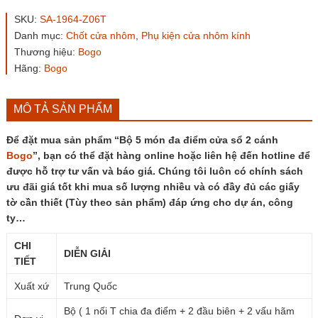
món
đa
SKU:
SA-1964-Z06T
điểm
Danh mục:
Chốt cửa nhôm
,
Phụ kiện cửa nhôm kính
cửa
Thương hiệu:
Bogo
sổ
2
Hãng:
Bogo
cánh
Bogo
số
MÔ TẢ SẢN PHẨM
lượng
Để đặt mua sản phẩm “Bộ 5 món đa điểm cửa sổ 2 cánh
Bogo
”, bạn có thể đặt hàng online hoặc liên hệ đến hotline để
được hỗ trợ tư vấn và báo giá. Chúng tôi luôn có chính sách
ưu đãi giá tốt khi mua số lượng nhiều và có đầy đủ các giấy
tờ cần thiết (Tùy theo sản phẩm) đáp ứng cho dự án, công
ty…
CHI
DIỄN GIẢI
TIẾT
Xuất xứ
Trung Quốc
Bộ ( 1 nối T chia đa điểm + 2 đầu biên + 2 vấu hãm