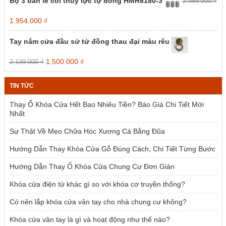
Bộ 3 bản lề cối thủy lực tự đóng HMR6180-3
2.385.000
₫
Giá
Giá
1.954.000
₫
gốc
hiện
là:
tại
Tay nắm cửa đầu sử tử đồng thau đại màu rêu
2.385.000 ₫.
là:
1.954.000 ₫.
Giá
Giá
1.500.000
₫
2.139.000
₫
gốc
hiện
là:
tại
TIN TỨC
2.139.000 ₫.
là:
1.500.000 ₫.
Thay Ổ Khóa Cửa Hết Bao Nhiêu Tiền? Báo Giá Chi Tiết Mới
Nhất
Sự Thật Về Mẹo Chữa Hóc Xương Cá Bằng Đũa
Hướng Dẫn Thay Khóa Cửa Gỗ Đúng Cách, Chi Tiết Từng Bước
Hướng Dẫn Thay Ổ Khóa Cửa Chung Cư Đơn Giản
Khóa cửa điện tử khác gì so với khóa cơ truyền thống?
Có nên lắp khóa cửa vân tay cho nhà chung cư không?
Khóa cửa vân tay là gì và hoạt động như thế nào?