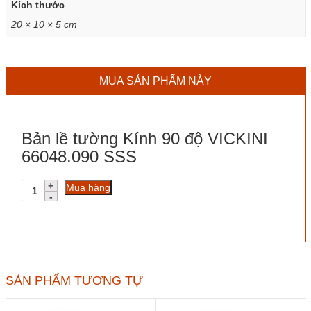
Kích thước
20 × 10 × 5 cm
MUA SẢN PHẨM NÀY
Bản lề tường Kính 90 độ VICKINI
66048.090 SSS
Bản
Mua hàng
lề
tường
Kính
90
độ
VICKINI
66048.090
SẢN PHẨM TƯƠNG TỰ
SSS
số
lượng