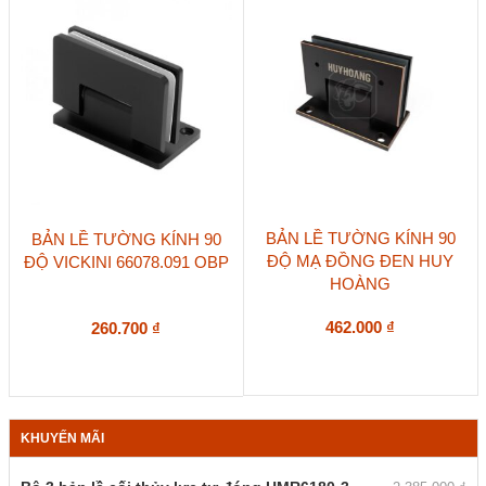
BẢN LỀ TƯỜNG KÍNH 90
BẢN LỀ TƯỜNG KÍNH 90
ĐỘ MẠ ĐỒNG ĐEN HUY
ĐỘ VICKINI 66078.091 OBP
HOÀNG
462.000
₫
260.700
₫
KHUYẾN MÃI