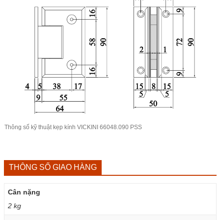
Thông số kỹ thuật
kẹp kính VICKINI
66048.090 PSS
THÔNG SỐ GIAO HÀNG
Cân nặng
2 kg