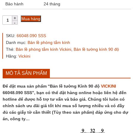
Bảo hành
24 tháng
Bản
Mua hàng
lề
tường
Kính
SKU:
66048.090 SSS
90
Danh mục:
Bản lề phòng tắm kính
độ
Thẻ:
Bản lề phòng tắm kính Vickini
,
Bản lề tường kính 90 độ
VICKINI
66048.090
Hãng:
Vickini
SSS
số
lượng
MÔ TẢ SẢN PHẨM
Để đặt mua sản phẩm “Bản lề tường Kính 90 độ
VICKINI
66048.090 SSS”, bạn có thể đặt hàng online hoặc liên hệ đến
hotline để được hỗ trợ tư vấn và báo giá. Chúng tôi luôn có
chính sách ưu đãi giá tốt khi mua số lượng nhiều và có đầy
đủ các giấy tờ cần thiết (Tùy theo sản phẩm) đáp ứng cho dự
án, công ty…