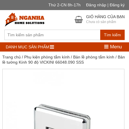
Thứ 2-CN 8h-17h
Đăng nhập | Đăng ký
GIỎ HÀNG CỦA BẠN
Chưa có sản phẩm
Tìm kiếm
Menu
DANH MỤC SẢN PHẨM
Trang chủ
/
Phụ kiện phòng tắm kính
/
Bản lề phòng tắm kính
/ Bản
lề tường Kính 90 độ VICKINI 66048.090 SSS