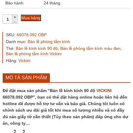
Bảo hành
24 tháng
Bản
Mua hàng
lề
kính
kính
SKU:
66078.092 OBP
90
Danh mục:
Bản lề phòng tắm kính
độ
Thẻ:
Bản lề kính kính 90 độ
,
Bản lề phòng tắm kính màu đen
,
VICKINI
Bản lề phòng tắm kính Vickini
66078.092
OBP
Hãng:
Vickini
số
lượng
MÔ TẢ SẢN PHẨM
Để đặt mua sản phẩm “Bản lề kính kính 90 độ
VICKINI
66078.092 OBP”, bạn có thể đặt hàng online hoặc liên hệ đến
hotline để được hỗ trợ tư vấn và báo giá. Chúng tôi luôn có
chính sách ưu đãi giá tốt khi mua số lượng nhiều và có đầy
đủ các giấy tờ cần thiết (Tùy theo sản phẩm) đáp ứng cho dự
án, công ty…