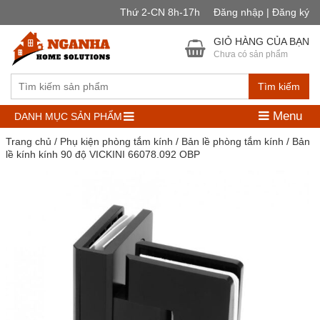
Thứ 2-CN 8h-17h
Đăng nhập | Đăng ký
GIỎ HÀNG CỦA BẠN
Chưa có sản phẩm
Tìm kiếm
Menu
DANH MỤC SẢN PHẨM
Trang chủ
/
Phụ kiện phòng tắm kính
/
Bản lề phòng tắm kính
/ Bản
lề kính kính 90 độ VICKINI 66078.092 OBP