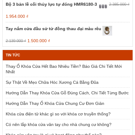
Bộ 3 bản lề cối thủy lực tự đóng HMR6180-3
2.385.000
₫
Giá
Giá
1.954.000
₫
gốc
hiện
là:
tại
Tay nắm cửa đầu sử tử đồng thau đại màu rêu
2.385.000 ₫.
là:
1.954.000 ₫.
Giá
Giá
1.500.000
₫
2.139.000
₫
gốc
hiện
là:
tại
TIN TỨC
2.139.000 ₫.
là:
1.500.000 ₫.
Thay Ổ Khóa Cửa Hết Bao Nhiêu Tiền? Báo Giá Chi Tiết Mới
Nhất
Sự Thật Về Mẹo Chữa Hóc Xương Cá Bằng Đũa
Hướng Dẫn Thay Khóa Cửa Gỗ Đúng Cách, Chi Tiết Từng Bước
Hướng Dẫn Thay Ổ Khóa Cửa Chung Cư Đơn Giản
Khóa cửa điện tử khác gì so với khóa cơ truyền thống?
Có nên lắp khóa cửa vân tay cho nhà chung cư không?
Khóa cửa vân tay là gì và hoạt động như thế nào?