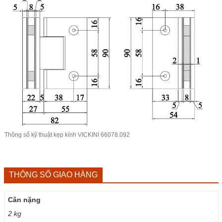
Thông số kỹ thuật
kẹp kính VICKINI
66078.092
THÔNG SỐ GIAO HÀNG
Cân nặng
2 kg