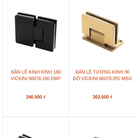
lượng
BẢN LỀ KÍNH KÍNH 180
BẢN LỀ TƯỜNG KÍNH 90
VICKINI 66078.180 OBP
ĐỘ VICKINI 66078.091 MBG
346.500
₫
302.500
₫