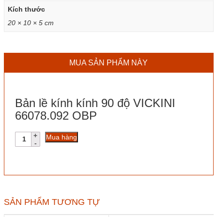
Kích thước
20 × 10 × 5 cm
MUA SẢN PHẨM NÀY
Bản lề kính kính 90 độ VICKINI
66078.092 OBP
Bản
Mua hàng
lề
kính
kính
90
độ
VICKINI
66078.092
SẢN PHẨM TƯƠNG TỰ
OBP
số