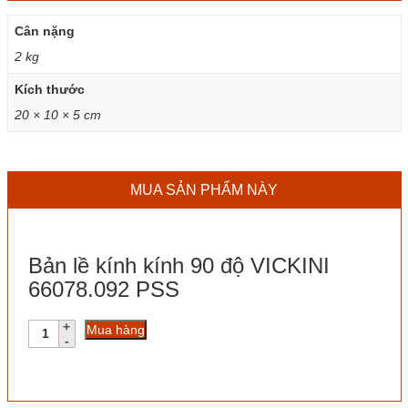
Cân nặng
2 kg
Kích thước
20 × 10 × 5 cm
MUA SẢN PHẨM NÀY
Bản lề kính kính 90 độ VICKINI
66078.092 PSS
Bản
Mua hàng
lề
kính
kính
90