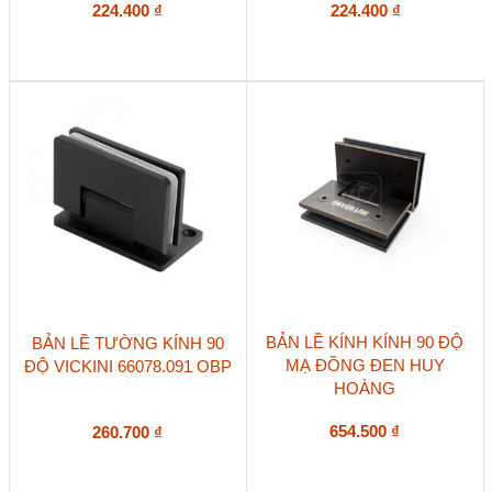
224.400
₫
224.400
₫
BẢN LỀ KÍNH KÍNH 90 ĐỘ
BẢN LỀ TƯỜNG KÍNH 90
MẠ ĐỒNG ĐEN HUY
ĐỘ VICKINI 66078.091 OBP
HOÀNG
654.500
₫
260.700
₫