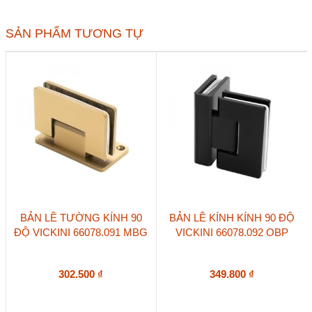
độ
VICKINI
66078.092
SẢN PHẨM TƯƠNG TỰ
PSS
số
lượng
BẢN LỀ TƯỜNG KÍNH 90
BẢN LỀ KÍNH KÍNH 90 ĐỘ
ĐỘ VICKINI 66078.091 MBG
VICKINI 66078.092 OBP
302.500
₫
349.800
₫