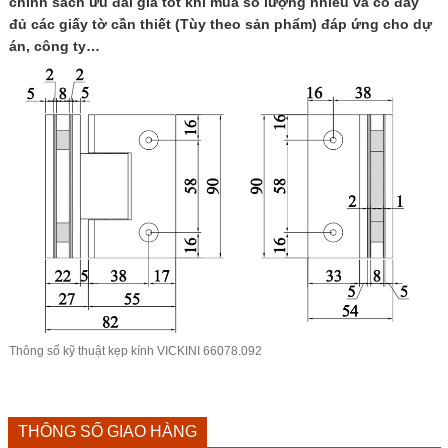
chính sách ưu đãi giá tốt khi mua số lượng nhiều và có đầy
đủ các giấy tờ cần thiết (Tùy theo sản phẩm) đáp ứng cho dự
án, công ty…
Thông số kỹ thuật
kẹp kính VICKINI
66078.092
THÔNG SỐ GIAO HÀNG