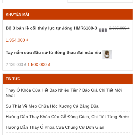
KHUYẾN MÃI
Bộ 3 bản lề cối thủy lực tự đóng HMR6180-3
2.385.000
₫
Giá
Giá
1.954.000
₫
gốc
hiện
là:
tại
Tay nắm cửa đầu sử tử đồng thau đại màu rêu
2.385.000 ₫.
là:
1.954.000 ₫.
Giá
Giá
1.500.000
₫
2.139.000
₫
gốc
hiện
là:
tại
TIN TỨC
2.139.000 ₫.
là:
1.500.000 ₫.
Thay Ổ Khóa Cửa Hết Bao Nhiêu Tiền? Báo Giá Chi Tiết Mới
Nhất
Sự Thật Về Mẹo Chữa Hóc Xương Cá Bằng Đũa
Hướng Dẫn Thay Khóa Cửa Gỗ Đúng Cách, Chi Tiết Từng Bước
Hướng Dẫn Thay Ổ Khóa Cửa Chung Cư Đơn Giản