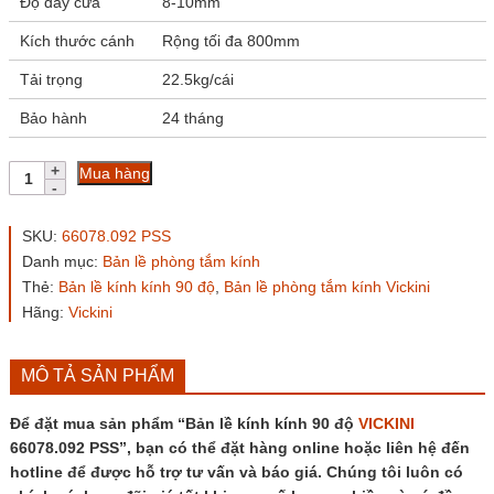
Độ dày cửa
8-10mm
Kích thước cánh
Rộng tối đa 800mm
Tải trọng
22.5kg/cái
Bảo hành
24 tháng
Bản
Mua hàng
lề
kính
kính
SKU:
66078.092 PSS
90
Danh mục:
Bản lề phòng tắm kính
độ
Thẻ:
Bản lề kính kính 90 độ
,
Bản lề phòng tắm kính Vickini
VICKINI
66078.092
Hãng:
Vickini
PSS
số
lượng
MÔ TẢ SẢN PHẨM
Để đặt mua sản phẩm “Bản lề kính kính 90 độ
VICKINI
66078.092 PSS”, bạn có thể đặt hàng online hoặc liên hệ đến
hotline để được hỗ trợ tư vấn và báo giá. Chúng tôi luôn có