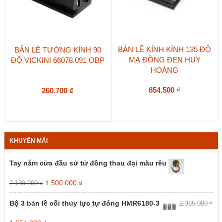
BẢN LỀ KÍNH KÍNH 135 ĐỘ
BẢN LỀ TƯỜNG KÍNH 90
MẠ ĐỒNG ĐEN HUY
ĐỘ VICKINI 66078.091 OBP
HOÀNG
654.500
₫
260.700
₫
KHUYẾN MÃI
Tay nắm cửa đầu sử tử đồng thau đại màu rêu
Giá
Giá
1.500.000
₫
2.139.000
₫
gốc
hiện
là:
tại
Bộ 3 bản lề cối thủy lực tự đóng HMR6180-3
2.385.000
₫
2.139.000 ₫.
là:
1.500.000 ₫.