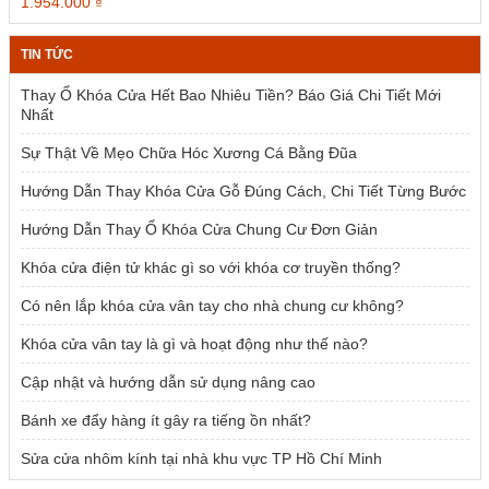
Giá
Giá
1.954.000
₫
gốc
hiện
là:
tại
TIN TỨC
2.385.000 ₫.
là:
1.954.000 ₫.
Thay Ổ Khóa Cửa Hết Bao Nhiêu Tiền? Báo Giá Chi Tiết Mới
Nhất
Sự Thật Về Mẹo Chữa Hóc Xương Cá Bằng Đũa
Hướng Dẫn Thay Khóa Cửa Gỗ Đúng Cách, Chi Tiết Từng Bước
Hướng Dẫn Thay Ổ Khóa Cửa Chung Cư Đơn Giản
Khóa cửa điện tử khác gì so với khóa cơ truyền thống?
Có nên lắp khóa cửa vân tay cho nhà chung cư không?
Khóa cửa vân tay là gì và hoạt động như thế nào?
Cập nhật và hướng dẫn sử dụng nâng cao
Bánh xe đẩy hàng ít gây ra tiếng ồn nhất?
Sửa cửa nhôm kính tại nhà khu vực TP Hồ Chí Minh