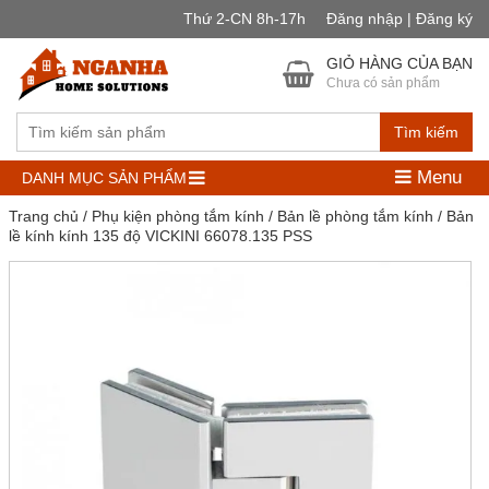
Thứ 2-CN 8h-17h
Đăng nhập | Đăng ký
GIỎ HÀNG CỦA BẠN
Chưa có sản phẩm
Tìm kiếm
Menu
DANH MỤC SẢN PHẨM
Trang chủ
/
Phụ kiện phòng tắm kính
/
Bản lề phòng tắm kính
/ Bản
lề kính kính 135 độ VICKINI 66078.135 PSS