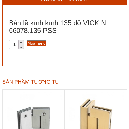
Bản lề kính kính 135 độ VICKINI
66078.135 PSS
Bản
Mua hàng
lề
kính
kính
135
độ
VICKINI
66078.135
SẢN PHẨM TƯƠNG TỰ
PSS
số
lượng