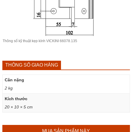
Thông số kỹ thuật
kẹp kính VICKINI
66078.135
THÔNG SỐ GIAO HÀNG
Cân nặng
2 kg
Kích thước
20 × 10 × 5 cm
MUA SẢN PHẨM NÀY