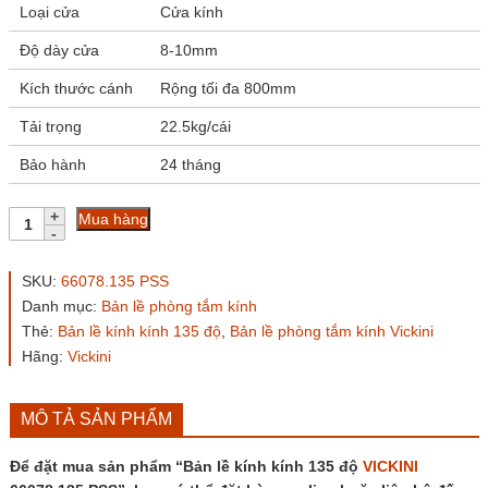
Loại cửa
Cửa kính
Độ dày cửa
8-10mm
Kích thước cánh
Rộng tối đa 800mm
Tải trọng
22.5kg/cái
Bảo hành
24 tháng
Bản
Mua hàng
lề
kính
kính
SKU:
66078.135 PSS
135
Danh mục:
Bản lề phòng tắm kính
độ
Thẻ:
Bản lề kính kính 135 độ
,
Bản lề phòng tắm kính Vickini
VICKINI
66078.135
Hãng:
Vickini
PSS
số
lượng
MÔ TẢ SẢN PHẨM
Để đặt mua sản phẩm “Bản lề kính kính 135 độ
VICKINI