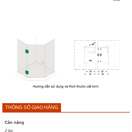
THÔNG SỐ GIAO HÀNG
Cân nặng
2 kg