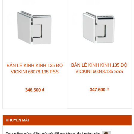
BẢN LỀ KÍNH KÍNH 135 ĐỘ
BẢN LỀ KÍNH KÍNH 135 ĐỘ
VICKINI 66048.135 SSS
VICKINI 66078.135 PSS
347.600
₫
346.500
₫
KHUYẾN MÃI
Tay nắm cửa đầu sử tử đồng thau đại màu rêu