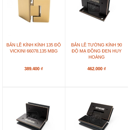
BẢN LỀ KÍNH KÍNH 135 ĐỘ
BẢN LỀ TƯỜNG KÍNH 90
VICKINI 66078.135 MBG
ĐỘ MẠ ĐỒNG ĐEN HUY
HOÀNG
389.400
₫
462.000
₫