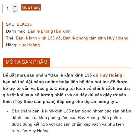
Bản
Mua hàng
lề
kính
kính
SKU:
BLK135
135
Danh mục:
Bản lề phòng tắm kính
độ
Thẻ:
Bản lề kính kính 135 độ
,
Bản lề phòng tắm kính Huy Hoàng
Huy
Hoàng
Hãng:
Huy Hoàng
số
lượng
MÔ TẢ SẢN PHẨM
Để đặt mua sản phẩm “Bản lề kính kính 135 độ
Huy Hoàng
”,
bạn có thể đặt hàng online hoặc liên hệ đến hotline để được
hỗ trợ tư vấn và báo giá. Chúng tôi luôn có chính sách ưu đãi
giá tốt khi mua số lượng nhiều và có đầy đủ các giấy tờ cần
thiết (Tùy theo sản phẩm) đáp ứng cho dự án, công ty…
Sản phẩm bản lề kính-kinh 135 nằm trong nhóm các sản phẩm
dành cho cửa kính phòng tắm của Huy Hoàng. Sản phẩm
được dùng kết hợp với các sản phẩm kẹp vách và phụ kiện
treo của Huy Hoàng.