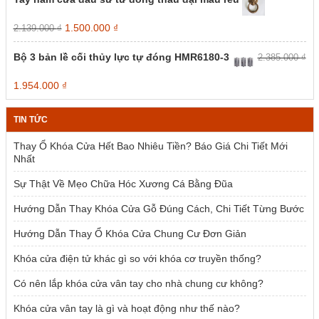
Giá
Giá
1.500.000
₫
2.139.000
₫
gốc
hiện
là:
tại
Bộ 3 bản lề cối thủy lực tự đóng HMR6180-3
2.385.000
₫
2.139.000 ₫.
là:
1.500.000 ₫.
Giá
Giá
1.954.000
₫
gốc
hiện
là:
tại
TIN TỨC
2.385.000 ₫.
là:
1.954.000 ₫.
Thay Ổ Khóa Cửa Hết Bao Nhiêu Tiền? Báo Giá Chi Tiết Mới
Nhất
Sự Thật Về Mẹo Chữa Hóc Xương Cá Bằng Đũa
Hướng Dẫn Thay Khóa Cửa Gỗ Đúng Cách, Chi Tiết Từng Bước
Hướng Dẫn Thay Ổ Khóa Cửa Chung Cư Đơn Giản
Khóa cửa điện tử khác gì so với khóa cơ truyền thống?
Có nên lắp khóa cửa vân tay cho nhà chung cư không?
Khóa cửa vân tay là gì và hoạt động như thế nào?