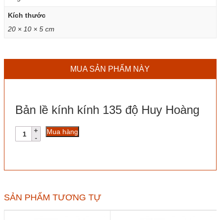
Kích thước
20 × 10 × 5 cm
MUA SẢN PHẨM NÀY
Bản lề kính kính 135 độ Huy Hoàng
Bản
Mua hàng
lề
kính
kính
135
độ
Huy
Hoàng
SẢN PHẨM TƯƠNG TỰ
số
lượng