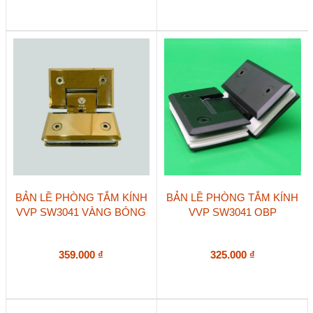
BẢN LỀ PHÒNG TẮM KÍNH
BẢN LỀ PHÒNG TẮM KÍNH
VVP SW3041 VÀNG BÓNG
VVP SW3041 OBP
359.000
₫
325.000
₫